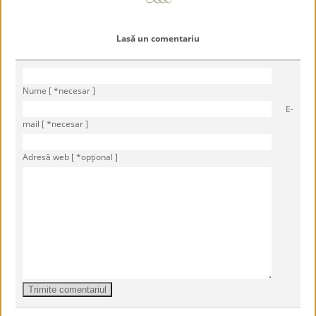
Lasă un comentariu
Nume [ *necesar ]
E-
mail [ *necesar ]
Adresă web [ *opţional ]