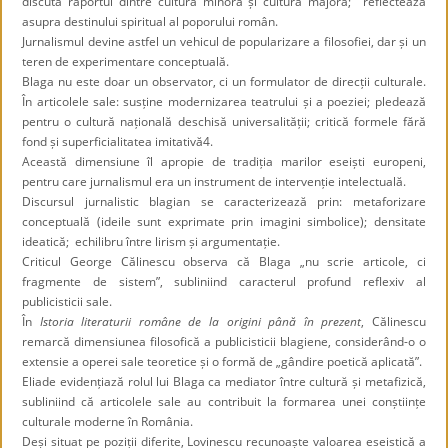
discută raportul dintre cultură minoră și cultură majoră; reflectează
asupra destinului spiritual al poporului român.
Jurnalismul devine astfel un vehicul de popularizare a filosofiei, dar și un
teren de experimentare conceptuală.
Blaga nu este doar un observator, ci un formulator de direcții culturale.
În articolele sale: susține modernizarea teatrului și a poeziei; pledează
pentru o cultură națională deschisă universalității; critică formele fără
fond și superficialitatea imitativă
4
.
Această dimensiune îl apropie de tradiția marilor eseiști europeni,
pentru care jurnalismul era un instrument de intervenție intelectuală.
Discursul jurnalistic blagian se caracterizează prin: metaforizare
conceptuală (ideile sunt exprimate prin imagini simbolice); densitate
ideatică; echilibru între lirism și argumentație.
Criticul George Călinescu observa că Blaga „nu scrie articole, ci
fragmente de sistem”, subliniind caracterul profund reflexiv al
publicisticii sale.
În
Istoria literaturii române de la origini până în prezent
, Călinescu
remarcă dimensiunea filosofică a publicisticii blagiene, considerând-o o
extensie a operei sale teoretice și o formă de „gândire poetică aplicată”.
Eliade evidențiază rolul lui Blaga ca mediator între cultură și metafizică,
subliniind că articolele sale au contribuit la formarea unei conștiințe
culturale moderne în România.
Deși situat pe poziții diferite, Lovinescu recunoaște valoarea eseistică a