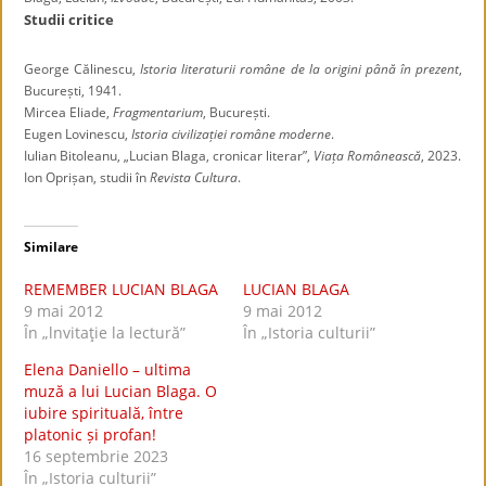
Studii critice
George Călinescu,
Istoria literaturii române de la origini până în prezent
,
București, 1941.
Mircea Eliade,
Fragmentarium
, București.
Eugen Lovinescu,
Istoria civilizației române moderne
.
Iulian Bitoleanu, „Lucian Blaga, cronicar literar”,
Viața Românească
, 2023.
Ion Oprișan, studii în
Revista Cultura
.
Similare
REMEMBER LUCIAN BLAGA
LUCIAN BLAGA
9 mai 2012
9 mai 2012
În „lnvitaţie la lectură”
În „Istoria culturii”
Elena Daniello – ultima
muză a lui Lucian Blaga. O
iubire spirituală, între
platonic și profan!
16 septembrie 2023
În „Istoria culturii”