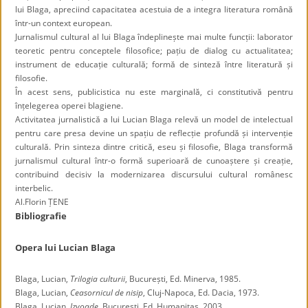
lui Blaga, apreciind capacitatea acestuia de a integra literatura română
într-un context european.
Jurnalismul cultural al lui Blaga îndeplinește mai multe funcții: laborator
teoretic pentru conceptele filosofice; pațiu de dialog cu actualitatea;
instrument de educație culturală; formă de sinteză între literatură și
filosofie.
În acest sens, publicistica nu este marginală, ci constitutivă pentru
înțelegerea operei blagiene.
Activitatea jurnalistică a lui Lucian Blaga relevă un model de intelectual
pentru care presa devine un spațiu de reflecție profundă și intervenție
culturală. Prin sinteza dintre critică, eseu și filosofie, Blaga transformă
jurnalismul cultural într-o formă superioară de cunoaștere și creație,
contribuind decisiv la modernizarea discursului cultural românesc
interbelic.
Al.Florin ȚENE
Bibliografie
Opera lui Lucian Blaga
Blaga, Lucian,
Trilogia culturii
, București, Ed. Minerva, 1985.
Blaga, Lucian,
Ceasornicul de nisip
, Cluj-Napoca, Ed. Dacia, 1973.
Blaga, Lucian,
Izvoade
, București, Ed. Humanitas, 2003.