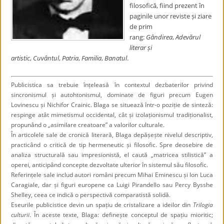
filosofică, fiind prezent în
paginile unor reviste și ziare
de prim
rang:
Gândirea
,
Adevărul
literar și
artistic
,
Cuvântul
,
Patria
,
Familia
,
Banatul
.
Publicistica sa trebuie înțeleasă în contextul dezbaterilor privind
sincronismul și autohtonismul, dominate de figuri precum Eugen
Lovinescu și Nichifor Crainic. Blaga se situează într-o poziție de sinteză:
respinge atât mimetismul occidental, cât și izolaționismul tradiționalist,
propunând o „asimilare creatoare” a valorilor culturale.
În articolele sale de cronică literară, Blaga depășește nivelul descriptiv,
practicând o critică de tip hermeneutic și filosofic. Spre deosebire de
analiza structurală sau impresionistă, el caută „matricea stilistică” a
operei, anticipând concepte dezvoltate ulterior în sistemul său filosofic.
Referințele sale includ autori români precum Mihai Eminescu și Ion Luca
Caragiale, dar și figuri europene ca Luigi Pirandello sau Percy Bysshe
Shelley, ceea ce indică o perspectivă comparatistă solidă.
Eseurile publicistice devin un spațiu de cristalizare a ideilor din
Trilogia
culturii
. În aceste texte, Blaga: definește conceptul de spațiu mioritic;