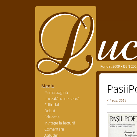
Fondat 2009 • ISSN 206
PasiiP
Meniu
Prima pagină
Luceafărul de seară
/ 1 aug. 2024
Editorial
Debut
Educaţie
Invitaţie la lectură
Comentarii
Atitudinii