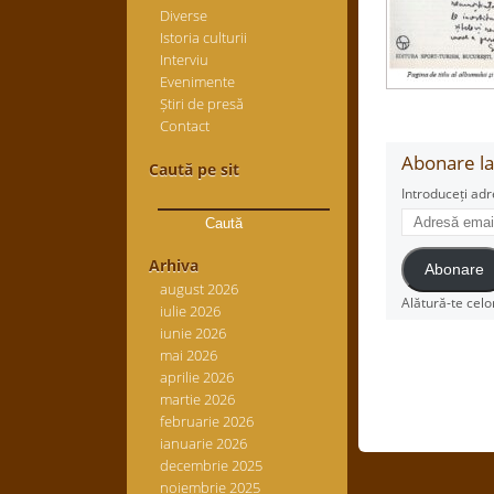
Diverse
Istoria culturii
Interviu
Evenimente
Știri de presă
Contact
Abonare la 
Caută pe sit
Caută
Introduceți adr
după:
Adresă
email
Arhiva
Abonare
august 2026
Alătură-te celo
iulie 2026
iunie 2026
mai 2026
aprilie 2026
martie 2026
februarie 2026
ianuarie 2026
decembrie 2025
noiembrie 2025