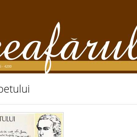
5 - 4200
oetului