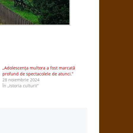
„Adolescența multora a fost marcată
profund de spectacolele de atunci.”
28 noiembrie 2024
În „Istoria culturii”