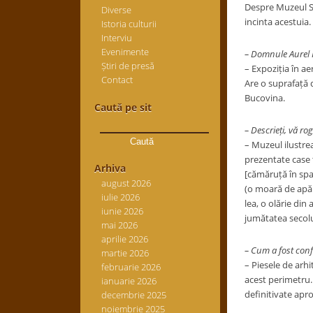
Despre Muzeul Sa
Diverse
incinta acestuia.
Istoria culturii
Interviu
Evenimente
– Domnule Aurel P
Știri de presă
– Expoziția în aer
Contact
Are o suprafață 
Bucovina
.
Caută pe sit
Caută
– Descrieți, vă rog
după:
– Muzeul ilustrea
prezentate
case 
Arhiva
[cămăruță în spat
august 2026
(o moară de apă 
iulie 2026
lea, o olărie din
iunie 2026
jumătatea secolul
mai 2026
aprilie 2026
– Cum a fost con
martie 2026
– Piesele de arhi
februarie 2026
acest perimetru. 
ianuarie 2026
definitivate apr
decembrie 2025
noiembrie 2025