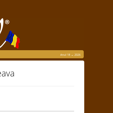
Anul 18 → 2026
eava