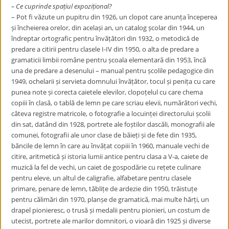
– Ce cuprinde spațiul expozițional?
– Pot fi văzute un pupitru din 1926, un clopot care anunța începerea
și încheierea orelor, din același an, un catalog școlar din 1944, un
îndreptar ortografic pentru învățători din 1932, o metodică de
predare a citirii pentru clasele I-IV din 1950, o alta de predare a
gramaticii limbii române pentru școala elementară din 1953, încă
una de predare a desenului – manual pentru școlile pedagogice din
1949, ochelarii și servieta domnului învățător, tocul și penița cu care
punea note și corecta caietele elevilor, clopoțelul cu care chema
copiii în clasă, o tablă de lemn pe care scriau elevii, numărători vechi,
câteva registre matricole, o fotografie a locuinței directorului școlii
din sat, datând din 1928, portrete ale foștilor dascăli, monografii ale
comunei, fotografii ale unor clase de băieți și de fete din 1935,
băncile de lemn în care au învățat copiii în 1960, manuale vechi de
citire, aritmetică și istoria lumii antice pentru clasa a V-a, caiete de
muzică la fel de vechi, un caiet de gospodărie cu rețete culinare
pentru eleve, un altul de caligrafie, alfabetare pentru clasele
primare, penare de lemn, tăblițe de ardezie din 1950, trăistuțe
pentru călimări din 1970, planșe de gramatică, mai multe hărți, un
drapel pionieresc, o trusă și medalii pentru pionieri, un costum de
utecist, portrete ale marilor domnitori, o vioară din 1925 și diverse