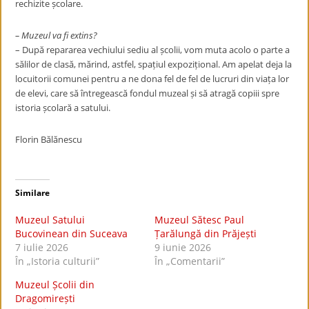
rechizite școlare.
– Muzeul va fi extins?
– După repararea vechiului sediu al școlii, vom muta acolo o parte a
sălilor de clasă, mărind, astfel, spațiul expozițional. Am apelat deja la
locuitorii comunei pentru a ne dona fel de fel de lucruri din viața lor
de elevi, care să întregească fondul muzeal și să atragă copiii spre
istoria școlară a satului.
Florin Bălănescu
Similare
Muzeul Satului
Muzeul Sătesc Paul
Bucovinean din Suceava
Țarălungă din Prăjești
7 iulie 2026
9 iunie 2026
În „Istoria culturii”
În „Comentarii”
Muzeul Școlii din
Dragomirești