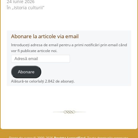
24 iunie 2026
În „Istoria culturii”
Abonare la articole via email
Introduceți adresa de email pentru a primi notificări prin email când
vor fi publicate articole noi.
Adresă
email
Abonare
Alătură-te celorlalți 2.842 de abonați.
Drept de autor © 2009-2026
Revista Luceafărul
. Toate drepturile rezervate.