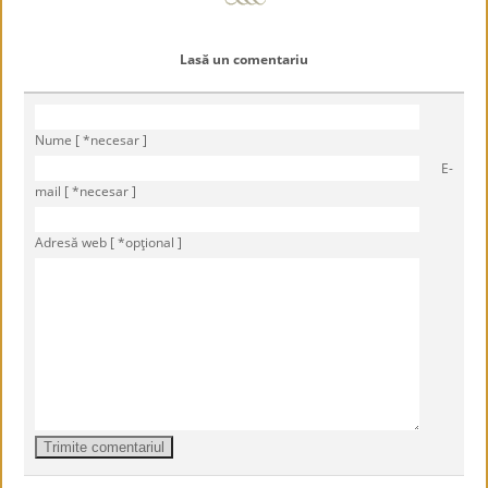
Lasă un comentariu
Nume [ *necesar ]
E-
mail [ *necesar ]
Adresă web [ *opţional ]