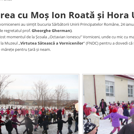
irea cu Moș Ion Roată și Hora U
, vorniceneni au simțit bucuria Sărbătorii Unirii Principatelor Române, 24 ianu
de regretatul prof.
Gheorghe Gherman)
.
ost momentul de la Școala ,,Octavian Ionescu” Vorniceni, unde cu mic cu mare –
i la Muzeul ,,
Virtutea Sătească a Vornicenilor
” (FNDC) pentru a dovedi că s
e mărețe pentru țară și neam.