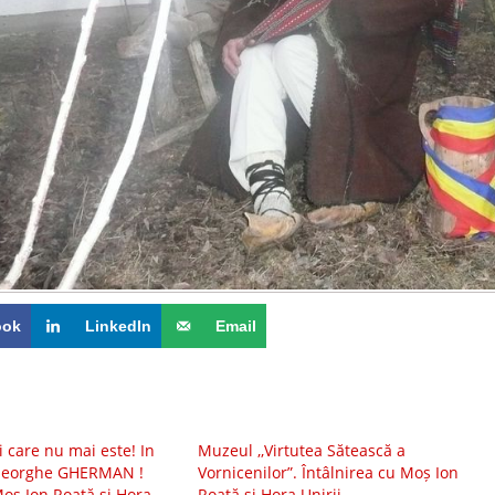
ook
LinkedIn
Email
 care nu mai este! In
Muzeul ,,Virtutea Sătească a
eorghe GHERMAN !
Vornicenilor”. Întâlnirea cu Moș Ion
Moș Ion Roată și Hora
Roată și Hora Unirii