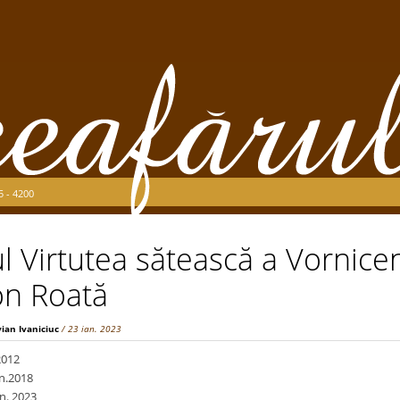
5 - 4200
 Virtutea sătească a Vorniceni
on Roată
vian Ivaniciuc
/ 23 ian. 2023
2012
an.2018
n. 2023