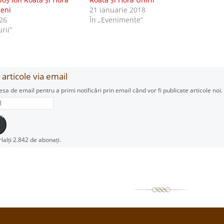
ceni
21 ianuarie 2018
26
În „Evenimente”
urii”
articole via email
esa de email pentru a primi notificări prin email când vor fi publicate articole noi.
rlalți 2.842 de abonați.