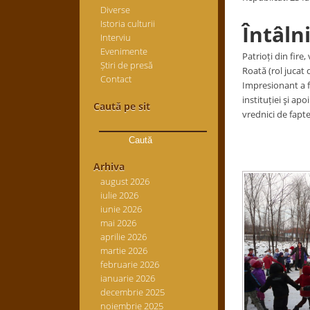
Diverse
Istoria culturii
Întâln
Interviu
Evenimente
Patrioți din fire
Știri de presă
Roată (rol jucat 
Contact
Impresionant a f
instituției şi apo
Caută pe sit
vrednici de fapt
Caută
după:
Arhiva
august 2026
iulie 2026
iunie 2026
mai 2026
aprilie 2026
martie 2026
februarie 2026
ianuarie 2026
decembrie 2025
noiembrie 2025