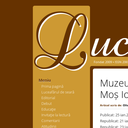
Fondat 2009 • ISSN 206
Muzeul
Meniu
Prima pagină
Moș I
Luceafărul de seară
Editorial
Debut
Articol scris de:
Oli
Educaţie
Invitaţie la lectură
Publicat: 25 ian.
Comentarii
Republicat: 21 i
Atitudinii
Republicat: 23 Ia