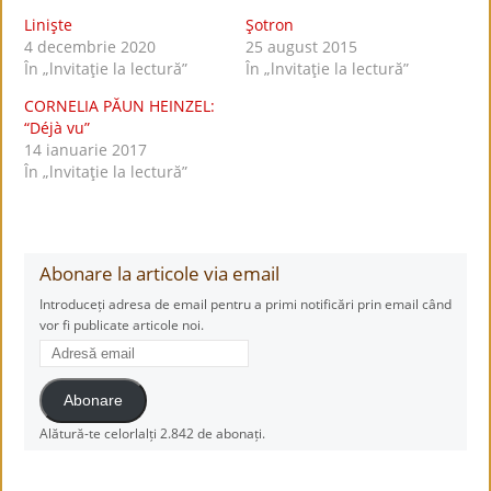
Linişte
Şotron
4 decembrie 2020
25 august 2015
În „lnvitaţie la lectură”
În „lnvitaţie la lectură”
CORNELIA PĂUN HEINZEL:
“Déjà vu”
14 ianuarie 2017
În „lnvitaţie la lectură”
Abonare la articole via email
Introduceți adresa de email pentru a primi notificări prin email când
vor fi publicate articole noi.
Adresă
email
Abonare
Alătură-te celorlalți 2.842 de abonați.