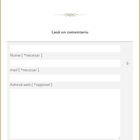
Lasă un comentariu
Nume [ *necesar ]
E-
mail [ *necesar ]
Adresă web [ *opţional ]