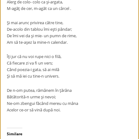
Alerg de colo- colo ca şi-argata,
M-agăţ de cer, m-agăt ca un cârcel .
Şi mai arunc privirea către tine,
De-acolo din tablou îmi eşti pândar;
De îmi vei da şi mie- un pumn de rime,
Am să te-aşez la mine-n calendar.
Îţi jur că nu voi rupe nici o filă,
Că fiecare zi va fi un vers;
Când poezia-i gata, să ai milă
Şi să mă iei cu tine-n univers.
De n-om putea, rămânem în ţărâna
Bătătorită-n urme şi nevoi;
Ne-om zbengui făcând mereu cu mâna
Acelor ce-or să vină după noi.
Similare