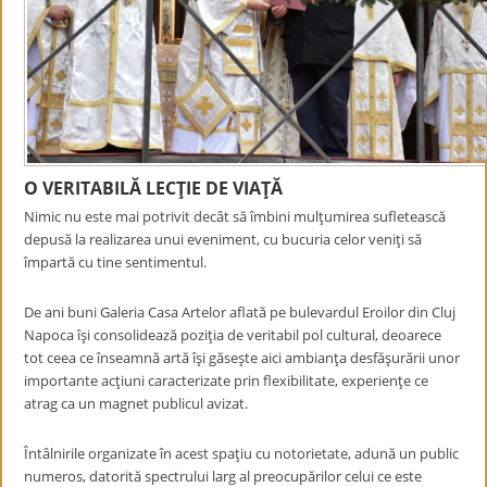
O VERITABILĂ LECŢIE DE VIAŢĂ
Nimic nu este mai potrivit decât să îmbini mulţumirea sufletească
depusă la realizarea unui eveniment, cu bucuria celor veniţi să
împartă cu tine sentimentul.
De ani buni Galeria Casa Artelor aflată pe bulevardul Eroilor din Cluj
Napoca îşi consolidează poziţia de veritabil pol cultural, deoarece
tot ceea ce înseamnă artă îşi găseşte aici ambianţa desfăşurării unor
importante acţiuni caracterizate prin flexibilitate, experienţe ce
atrag ca un magnet publicul avizat.
Întâlnirile organizate în acest spaţiu cu notorietate, adună un public
numeros, datorită spectrului larg al preocupărilor celui ce este