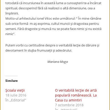
totodată că incursiunea în această lume a cunoaşterii te-a încărcat
spiritual, descoperind fără să realizezi o altă dimensiune, cea a
împlinirii.
Motto-ul arhitectului Ionel Vitoc este următorul: “ În mine rămâne
sub orice formă m-aş exprima, cultul muncii şi dragostea pentru
semeni. Fără dragoste şi muncă nu se poate face nimic şi nu există
nimic”.
Putem vorbi cu certitudine despre o veritabilă lecţie de dăruire şi
devotament în slujba frumuseţii şi adevărului.
Mariana Moga
Similare
Şcoala vieţii
O veritabilă lecţie de artă
18 iulie 2016
populară românească. La
În „Editorial”
Casa cu amintiri
7 octombrie 2018
În „Interviuri”