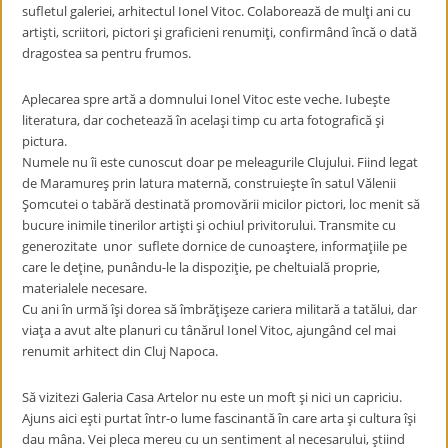
sufletul galeriei, arhitectul Ionel Vitoc. Colaborează de mulţi ani cu
artişti, scriitori, pictori şi graficieni renumiţi, confirmând încă o dată
dragostea sa pentru frumos.
Aplecarea spre artă a domnului Ionel Vitoc este veche. Iubeşte
literatura, dar cochetează în acelaşi timp cu arta fotografică şi
pictura.
Numele nu îi este cunoscut doar pe meleagurile Clujului. Fiind legat
de Maramureş prin latura maternă, construieşte în satul Vălenii
Şomcutei o tabără destinată promovării micilor pictori, loc menit să
bucure inimile tinerilor artişti şi ochiul privitorului. Transmite cu
generozitate unor suflete dornice de cunoaştere, informaţiile pe
care le deţine, punându-le la dispoziţie, pe cheltuială proprie,
materialele necesare.
Cu ani în urmă îşi dorea să îmbrăţişeze cariera militară a tatălui, dar
viaţa a avut alte planuri cu tânărul Ionel Vitoc, ajungând cel mai
renumit arhitect din Cluj Napoca.
Să vizitezi Galeria Casa Artelor nu este un moft şi nici un capriciu.
Ajuns aici eşti purtat într-o lume fascinantă în care arta şi cultura îşi
dau mâna. Vei pleca mereu cu un sentiment al necesarului, ştiind