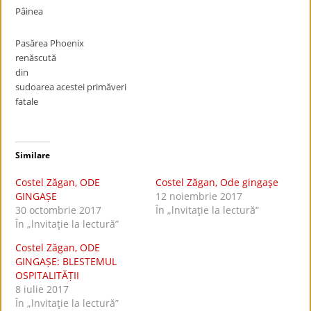
Pâinea
Pasărea Phoenix
renăscută
din
sudoarea acestei primăveri
fatale
Similare
Costel Zăgan, ODE
Costel Zăgan, Ode gingaşe
GINGAȘE
12 noiembrie 2017
30 octombrie 2017
În „lnvitaţie la lectură”
În „lnvitaţie la lectură”
Costel Zăgan, ODE
GINGAȘE: BLESTEMUL
OSPITALITĂȚII
8 iulie 2017
În „lnvitaţie la lectură”