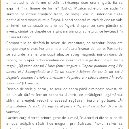
o multitudine de forme și trăiri. „Existența este una singură. Ea se
exprimă în milioane de forme” (Osho)
.
Muzica sufletului se aude în
surdină pe ritmul emoțiilor trăite, ce sălășluiesc în interiorul eu-lui
poetic al scriitoarei Aurelia Rînjea. Uneori această muzică devine un vals
al inimii, ce dansează pe aripi de îngeri, dinspre cer spre pământ și
invers, cântat pe clapele de argint ale pianului sufletului, ce levitează în
universul infinit.
Compozițiile se desfată în scrieri de intensitate, pe acorduri înnobilate
de speranțe și vise, într-un alint al sufletului însetat de iubire. Partiturile
se scriu de la sine, una după alta, se atrag magnetic într-un dans de
replici, pe nisipuri adolescentine de incertitudini și gesturi într-un festin
regal:
„Sfâșietor dansul / Unei femei singure / Clapele pianului curg / Pe
umerii ei / Rostogolindu-se / Ca un soare / Scăpat din cer în alt cer /
Degetele compun / Triolete invizibile / Pe pielea ei / Lăsate libere / În voia
sărutului”
(O muzică).
Dincolo de stele și ceruri, se scriu de seara până dimineața povești de
pe un alt tărâm, într-un scenariu lăuntric, ce străfulgeră legământul
sfânt al creației, reeditând aceeași regăsire întru singurătate,
„În
singurătatea de sticlă / Trage cerul peste / Refrenul de iarbă”
(Nu e de
vânzare).
Lacrimi curg discret, printre gene de lumină, în acorduri divine pline de
emoție, adăpând răsăriri de muguri primăvărateci, într-un refren ce