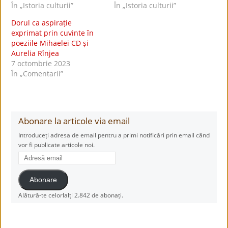
În „Istoria culturii”
În „Istoria culturii”
Dorul ca aspirație
exprimat prin cuvinte în
poeziile Mihaelei CD și
Aurelia Rînjea
7 octombrie 2023
În „Comentarii”
Abonare la articole via email
Introduceți adresa de email pentru a primi notificări prin email când
vor fi publicate articole noi.
Adresă
email
Abonare
Alătură-te celorlalți 2.842 de abonați.