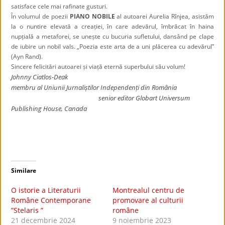
satisface cele mai rafinate gusturi.
În volumul de poezii
PIANO NOBILE
al autoarei Aurelia Rînjea, asistăm
la o nuntire elevată a creației, în care adevărul,
îmbrăcat în haina
nupțială a metaforei, se unește
cu bucuria sufletului, dansând pe clape
de iubire un
nobil
vals. „Poezia este arta de a uni plăcerea cu adevărul”
(Ayn Rand).
Sincere felicitări autoarei și viață eternă superbului său volum!
Johnny Ciatlos-Deak
membru al Uniunii Jurnaliștilor Independenți din România
senior editor Globart Universum
Publishing House, Canada
Similare
O istorie a Literaturii
Montrealul centru de
Române Contemporane
promovare al culturii
”Stelaris ”
române
21 decembrie 2024
9 noiembrie 2023