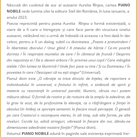
Născută din cuvântul de aur al autoarei Aurelia Rînjea, cartea
PIANO
NOBILE
vede lumina zilei la editura Stef din România, în luna ianuarie, a
anului 2023.
Poezia reprezintă pentru poeta Aurelia Rînjea o formă existențială, o
stare de a fi care o întregește și care face parte din structura sinelui
autoarei, nelăsând nici o urmă de îndoială că aceasta i-a fost dată în dar
celest, pentru a fi un dialog subtil cu divinitatea.
„Poezia e pretutindeni /
În libertatea zborului / Unui gând / A zmeului de hârtie / Ce-mi poartă
dorința / În respirația muntelui de sare / În cântecul de frunză / Desprins
din neputința ei / De a deveni arbore / În privirea unui copil / Care mângâie
stelele / Din lumea ta lăuntrică / Unde faci pace cu tine / Și cu Dumnezeu / În
povestea în care / Descoperi că nu ești singur”
(Universal).
Pianul divin este
„O vibraţie ce trece dincolo de înţeles, de raportare a
individualului în universal, a finitului în infinit, o simbioză de spirit şi
materie cu rezonanţă în universul paralel, lăuntric, căruia nu-i putem
măsura abisul. O formă de rostire şi de rostuire de la amplu la adevărat, de
la grav la acut, de la profunzime la elevaţie, ca o răsfrângere a fiinţei în
absolut.Un limbaj ce sporeşte semantic la fiecare nouă percepţie. O geneză
pe care Creatorul o recompune mereu, în alt timp, sub alte forme, pe alte
niveluri. Corzile lui, adică stringuri, vibrează în fiecare din noi, dându-ne
dimensiunea adevăratei noastre fiinţări”
(Pianul divin).
Volumul
PIANO NOBILE
adună în paginile sale existența exprimată într-