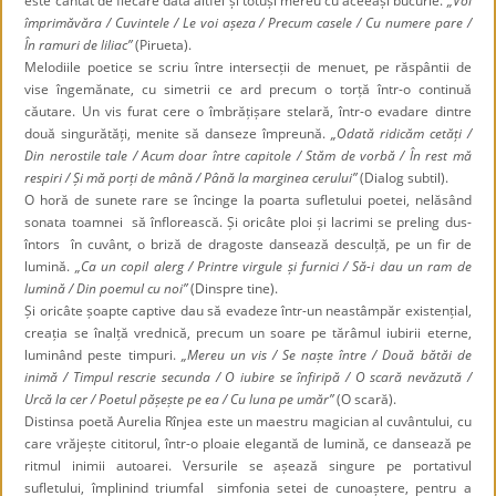
este cântat de fiecare dată altfel și totuși mereu cu aceeași bucurie.
„Voi
împrimăvăra / Cuvintele / Le voi așeza / Precum casele / Cu numere pare /
În ramuri de liliac”
(Pirueta).
Melodiile poetice se scriu între intersecții de menuet, pe răspântii de
vise îngemănate, cu simetrii ce ard precum o torță într-o continuă
căutare. Un vis furat cere o îmbrățișare stelară, într-o evadare dintre
două singurătăți, menite să danseze împreună.
„Odată ridicăm cetăți /
Din nerostile tale / Acum doar între capitole / Stăm de vorbă / În rest mă
respiri / Și mă porți de mână / Până la marginea cerului”
(Dialog subtil).
O horă de sunete rare se încinge la poarta sufletului poetei, nelăsând
sonata toamnei să înflorească. Și oricâte ploi și lacrimi se preling dus-
întors în cuvânt, o briză de dragoste dansează desculță, pe un fir de
lumină.
„Ca un copil alerg / Printre virgule și furnici / Să-i dau un ram de
lumină / Din poemul cu noi”
(Dinspre tine).
Și oricâte șoapte captive dau să evadeze într-un neastâmpăr existențial,
creația se înalță vrednică, precum un soare pe tărâmul iubirii eterne,
luminând peste timpuri.
„Mereu un vis / Se naște între / Două bătăi de
inimă / Timpul rescrie secunda / O iubire se înfiripă / O scară nevăzută /
Urcă la cer / Poetul pășește pe ea / Cu luna pe umăr”
(O scară).
Distinsa poetă Aurelia Rînjea este un maestru magician al cuvântului, cu
care vrăjește cititorul, într-o ploaie elegantă de lumină, ce dansează pe
ritmul inimii autoarei. Versurile se așează singure pe portativul
sufletului, împlinind triumfal simfonia setei de cunoaștere, pentru a