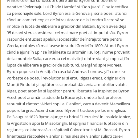
Printre cele mai cunoscute opere ale lui Byron sunt poemele
narative ”Pelerinajul lui Childe Harold” și ”Don Juan”. El se identifica
cu personajele sale. Lord Byron era la Genova și scria poezii atunci
când un comitet englez de întrajutorare de la Londra îi cere să se
implice în lupta de eliberare a grecilor din Balcani. Byron avea deja
35 de ani și era considerat cel mai mare poet al timpului său. Byron
răspunde entuziast apelului societăților de întrajutorare pentru
Grecia, mai ales că mai fusese în sudul Greciei în 1809. Atunci Byron
când a ajuns în Epir se întâlnește cu aromânii sulioți, nume provenit
de la muntele Sulia, care erau cei mai viteji dintre vlahi și implicați în
lupta de eliberare a grecilor de sub turci. Mergând spre Moreea,
Byron poposea la Vostița în casa lui Andreas Londos, și în care i se
vorbește de poetul revoluționar și erou Rigas Fereos, originar din
Munții Pindului și luptător ce a preluat dârzenia armatolilor valahi.
Rigas, poet aromân și luptător pentru libertate l-a inspirat pe Byron.
Acest poet aromân a adus de la București, unde a fost profesor,
renumitul cântec: ”Aideți copii ai Elenilor”, care a devenit Marseilleza
poporului grec. Auzind cântecul Byron îl traduce pe loc în engleză.
Pe 3 august 1823 Byron ajunge cu bricul ”Hercules” în insulele ionice,
la Argostolon apoi la Missolonghi. El sprijină financiar luptătorii din
regiune și colaborează cu căpitanii Colocotronis și M. Boceari. Byron
finanțează răscoalele vlahilor și mai ales ale vlahilor sulioți care-i