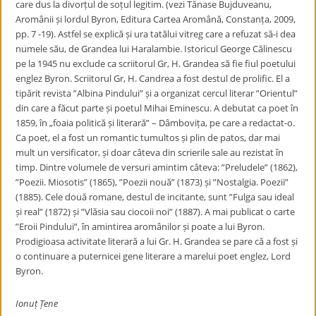
care dus la divorțul de soțul legitim. (vezi Tănase Bujduveanu,
Aromânii și lordul Byron, Editura Cartea Aromână, Constanța, 2009,
pp. 7 -19). Astfel se explică și ura tatălui vitreg care a refuzat să-i dea
numele său, de Grandea lui Haralambie. Istoricul George Călinescu
pe la 1945 nu exclude ca scriitorul Gr, H. Grandea să fie fiul poetului
englez Byron. Scriitorul Gr, H. Candrea a fost destul de prolific. El a
tipărit revista ”Albina Pindului” și a organizat cercul literar ”Orientul”
din care a făcut parte și poetul Mihai Eminescu. A debutat ca poet în
1859, în „foaia politică și literară” – Dâmbovița, pe care a redactat-o.
Ca poet, el a fost un romantic tumultos și plin de patos, dar mai
mult un versificator, și doar câteva din scrierile sale au rezistat în
timp. Dintre volumele de versuri amintim câteva: ”Preludele” (1862),
”Poezii. Miosotis” (1865), ”Poezii nouă” (1873) și ”Nostalgia. Poezii”
(1885). Cele două romane, destul de incitante, sunt ”Fulga sau ideal
și real” (1872) și ”Vlăsia sau ciocoii noi” (1887). A mai publicat o carte
”Eroii Pindului”, în amintirea aromânilor și poate a lui Byron.
Prodigioasa activitate literară a lui Gr. H. Grandea se pare că a fost și
o continuare a puternicei gene literare a marelui poet englez, Lord
Byron.
Ionuț Țene