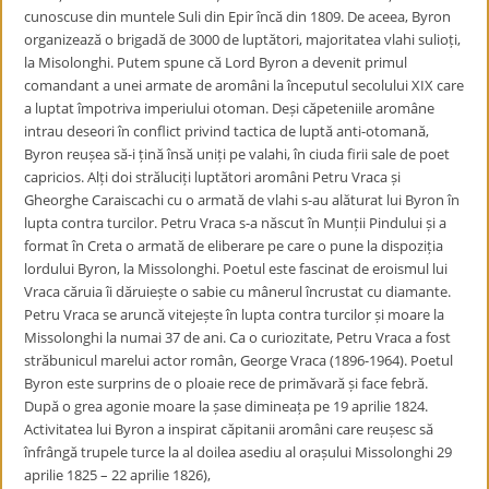
cunoscuse din muntele Suli din Epir încă din 1809. De aceea, Byron
organizează o brigadă de 3000 de luptători, majoritatea vlahi sulioți,
la Misolonghi. Putem spune că Lord Byron a devenit primul
comandant a unei armate de aromâni la începutul secolului XIX care
a luptat împotriva imperiului otoman. Deși căpeteniile aromâne
intrau deseori în conflict privind tactica de luptă anti-otomană,
Byron reușea să-i țină însă uniți pe valahi, în ciuda firii sale de poet
capricios. Alți doi străluciți luptători aromâni Petru Vraca și
Gheorghe Caraiscachi cu o armată de vlahi s-au alăturat lui Byron în
lupta contra turcilor. Petru Vraca s-a născut în Munții Pindului și a
format în Creta o armată de eliberare pe care o pune la dispoziția
lordului Byron, la Missolonghi. Poetul este fascinat de eroismul lui
Vraca căruia îi dăruiește o sabie cu mânerul încrustat cu diamante.
Petru Vraca se aruncă vitejește în lupta contra turcilor și moare la
Missolonghi la numai 37 de ani. Ca o curiozitate, Petru Vraca a fost
străbunicul marelui actor român, George Vraca (1896-1964). Poetul
Byron este surprins de o ploaie rece de primăvară și face febră.
După o grea agonie moare la șase dimineața pe 19 aprilie 1824.
Activitatea lui Byron a inspirat căpitanii aromâni care reușesc să
înfrângă trupele turce la al doilea asediu al orașului Missolonghi 29
aprilie 1825 – 22 aprilie 1826),