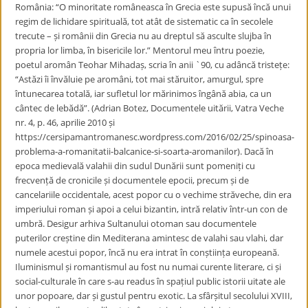
România: “O minoritate româneasca în Grecia este supusă încă unui
regim de lichidare spirituală, tot atât de sistematic ca în secolele
trecute – și românii din Grecia nu au dreptul să asculte slujba în
propria lor limba, în bisericile lor.” Mentorul meu întru poezie,
poetul aromân Teohar Mihadaș, scria în anii `90, cu adâncă tristețe:
“Astăzi îi învăluie pe aromâni, tot mai stăruitor, amurgul, spre
întunecarea totală, iar sufletul lor mărinimos îngână abia, ca un
cântec de lebădă”. (Adrian Botez, Documentele uitării, Vatra Veche
nr. 4, p. 46, aprilie 2010 și
https://cersipamantromanesc.wordpress.com/2016/02/25/spinoasa-
problema-a-romanitatii-balcanice-si-soarta-aromanilor). Dacă în
epoca medievală valahii din sudul Dunării sunt pomeniți cu
frecvență de cronicile și documentele epocii, precum și de
cancelariile occidentale, acest popor cu o vechime străveche, din era
imperiului roman și apoi a celui bizantin, intră relativ într-un con de
umbră. Desigur arhiva Sultanului otoman sau documentele
puterilor creștine din Mediterana amintesc de valahi sau vlahi, dar
numele acestui popor, încă nu era intrat în conștiința europeană.
Iluminismul și romantismul au fost nu numai curente literare, ci și
social-culturale în care s-au readus în spațiul public istorii uitate ale
unor popoare, dar și gustul pentru exotic. La sfârșitul secolului XVIII,