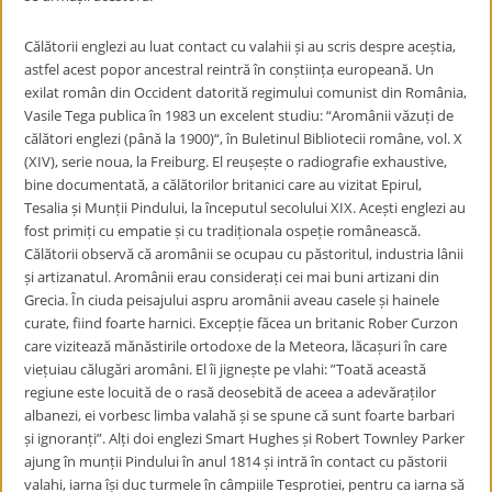
Călătorii englezi au luat contact cu valahii și au scris despre aceștia,
astfel acest popor ancestral reintră în conștiința europeană. Un
exilat român din Occident datorită regimului comunist din România,
Vasile Tega publica în 1983 un excelent studiu: “Aromânii văzuți de
călători englezi (până la 1900)“, în Buletinul Bibliotecii române, vol. X
(XIV), serie noua, la Freiburg. El reușește o radiografie exhaustive,
bine documentată, a călătorilor britanici care au vizitat Epirul,
Tesalia și Munții Pindului, la începutul secolului XIX. Acești englezi au
fost primiți cu empatie și cu tradiționala ospeție românească.
Călătorii observă că aromânii se ocupau cu păstoritul, industria lânii
și artizanatul. Aromânii erau considerați cei mai buni artizani din
Grecia. În ciuda peisajului aspru aromânii aveau casele și hainele
curate, fiind foarte harnici. Excepție făcea un britanic Rober Curzon
care vizitează mănăstirile ortodoxe de la Meteora, lăcașuri în care
viețuiau călugări aromâni. El îi jignește pe vlahi: ”Toată această
regiune este locuită de o rasă deosebită de aceea a adevăraților
albanezi, ei vorbesc limba valahă și se spune că sunt foarte barbari
și ignoranți”. Alți doi englezi Smart Hughes și Robert Townley Parker
ajung în munții Pindului în anul 1814 și intră în contact cu păstorii
valahi, iarna își duc turmele în câmpiile Tesprotiei, pentru ca iarna să