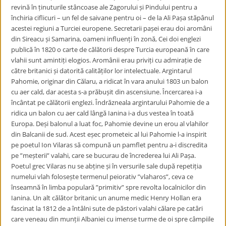
revină în ținuturile stâncoase ale Zagorului și Pindului pentru a
închiria ciflicuri – un fel de saivane pentru oi – de la Ali Pașa stăpânul
acestei regiuni a Turciei europene. Secretarii pașei erau doi aromâni
din Sireacu și Samarina, oameni influenți în zonă, Cei doi englezi
publică în 1820 o carte de călătorii despre Turcia europeană în care
vlahii sunt amintiți elogios. Aromânii erau priviți cu admirație de
către britanici și datorită calităților lor intelectuale. Argintarul
Pahomie, originar din Călaru, a ridicat în vara anului 1803 un balon
cu aer cald, dar acesta s-a prăbușit din ascensiune. Încercarea i-a
încântat pe călătorii englezi. Îndrăzneala argintarului Pahomie de a
ridica un balon cu aer cald lângă Ianina i-a dus vestea în toată
Europa. Deși balonul a luat foc, Pahomie devine un erou al vlahilor
din Balcanii de sud. Acest eșec prometeic al lui Pahomie l-a inspirit
pe poetul Ion Vilaras să compună un pamflet pentru a-i discredita
pe ”meșterii” valahi, care se bucurau de încrederea lui Ali Pașa.
Poetul grec Vilaras nu se abține și în versurile sale după repetiția
numelui vlah folosește termenul peiorativ ”vlaharos”, ceva ce
înseamnă în limba populară ”primitiv” spre revolta localnicilor din
Ianina. Un alt călător britanic un anume medic Henry Hollan era
fascinat la 1812 de a întâlni sute de păstori valahi călare pe catâri
care veneau din munții Albaniei cu imense turme de oi spre câmpiile