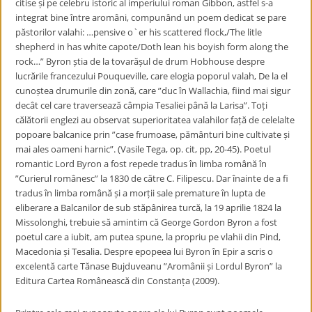
citise și pe celebru istoric al imperiului roman Gibbon, astfel s-a
integrat bine între aromâni, compunând un poem dedicat se pare
păstorilor valahi: …pensive o`er his scattered flock,/The litle
shepherd in has white capote/Doth lean his boyish form along the
rock…” Byron știa de la tovarășul de drum Hobhouse despre
lucrările francezului Pouqueville, care elogia poporul valah, De la el
cunoștea drumurile din zonă, care ”duc în Wallachia, fiind mai sigur
decât cel care traversează câmpia Tesaliei până la Larisa”. Toți
călătorii englezi au observat superioritatea valahilor față de celelalte
popoare balcanice prin ”case frumoase, pământuri bine cultivate și
mai ales oameni harnic”. (Vasile Tega, op. cit, pp, 20-45). Poetul
romantic Lord Byron a fost repede tradus în limba română în
”Curierul românesc” la 1830 de către C. Filipescu. Dar înainte de a fi
tradus în limba română și a morții sale premature în lupta de
eliberare a Balcanilor de sub stăpânirea turcă, la 19 aprilie 1824 la
Missolonghi, trebuie să amintim că George Gordon Byron a fost
poetul care a iubit, am putea spune, la propriu pe vlahii din Pind,
Macedonia și Tesalia. Despre epopeea lui Byron în Epir a scris o
excelentă carte Tănase Bujduveanu ”Aromânii și Lordul Byron” la
Editura Cartea Românească din Constanța (2009).