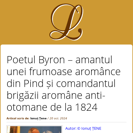
Poetul Byron – amantul
unei frumoase aromânce
din Pind și comandantul
brigăzii aromâne anti-
otomane de la 1824
Articol scris de:
Ionuț Țene
/ 20 oct. 2024
Autor: © Ionuț ȚENE