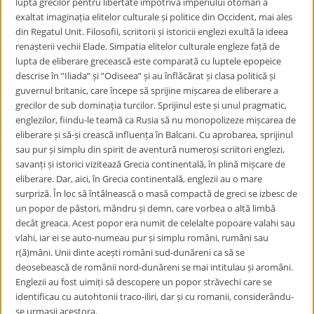
lupta grecilor pentru libertate împotriva imperiului otoman a
exaltat imaginația elitelor culturale și politice din Occident, mai ales
din Regatul Unit. Filosofii, scriitorii și istoricii englezi exultă la ideea
renașterii vechii Elade. Simpatia elitelor culturale engleze față de
lupta de eliberare grecească este comparată cu luptele epopeice
descrise în ”Iliada” și ”Odiseea” și au înflăcărat și clasa politică și
guvernul britanic, care începe să sprijine mișcarea de eliberare a
grecilor de sub dominația turcilor. Sprijinul este și unul pragmatic,
englezilor, fiindu-le teamă ca Rusia să nu monopolizeze mișcarea de
eliberare și să-și crească influența în Balcani. Cu aprobarea, sprijinul
sau pur și simplu din spirit de aventură numeroși scriitori englezi,
savanți și istorici vizitează Grecia continentală, în plină mișcare de
eliberare. Dar, aici, în Grecia continentală, englezii au o mare
surpriză. În loc să întâlnească o masă compactă de greci se izbesc de
un popor de păstori, mândru și demn, care vorbea o altă limbă
decât greaca. Acest popor era numit de celelalte popoare valahi sau
vlahi, iar ei se auto-numeau pur și simplu români, rumâni sau
r(ă)mâni. Unii dinte acești români sud-dunăreni ca să se
deosebească de românii nord-dunăreni se mai intitulau și aromâni.
Englezii au fost uimiți să descopere un popor străvechi care se
identificau cu autohtonii traco-iliri, dar și cu romanii, considerându-
se urmașii acestora.