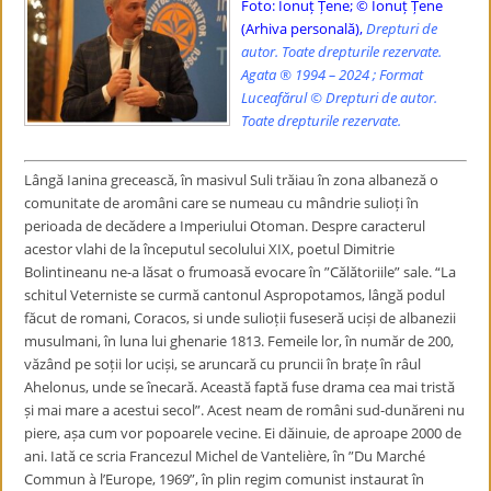
Foto: Ionuț Țene; © Ionuț Țene
(Arhiva personală),
Drepturi de
autor. Toate drepturile rezervate.
Agata ® 1994 – 2024 ; Format
Luceafărul © Drepturi de autor.
Toate drepturile rezervate.
Lângă Ianina grecească, în masivul Suli trăiau în zona albaneză o
comunitate de aromâni care se numeau cu mândrie sulioți în
perioada de decădere a Imperiului Otoman. Despre caracterul
acestor vlahi de la începutul secolului XIX, poetul Dimitrie
Bolintineanu ne-a lăsat o frumoasă evocare în ”Călătoriile” sale. “La
schitul Veterniste se curmă cantonul Aspropotamos, lângă podul
făcut de romani, Coracos, si unde sulioții fuseseră uciși de albanezii
musulmani, în luna lui ghenarie 1813. Femeile lor, în număr de 200,
văzând pe soții lor uciși, se aruncară cu pruncii în brațe în râul
Ahelonus, unde se înecară. Această faptă fuse drama cea mai tristă
și mai mare a acestui secol”. Acest neam de români sud-dunăreni nu
piere, așa cum vor popoarele vecine. Ei dăinuie, de aproape 2000 de
ani. Iată ce scria Francezul Michel de Vantelière, în ”Du Marché
Commun à l’Europe, 1969”, în plin regim comunist instaurat în