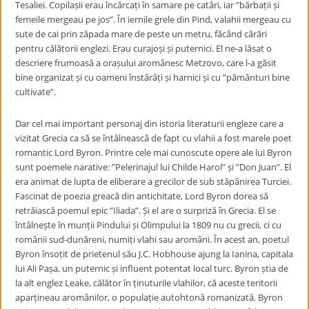
Tesaliei. Copilașii erau încărcați în samare pe catâri, iar ”bărbații și
femeile mergeau pe jos”. În iernile grele din Pind, valahii mergeau cu
sute de cai prin zăpada mare de peste un metru, făcând cărări
pentru călătorii englezi. Erau curajoși și puternici. El ne-a lăsat o
descriere frumoasă a orașului aromânesc Metzovo, care l-a găsit
bine organizat și cu oameni înstărâți și harnici și cu ”pământuri bine
cultivate”.
Dar cel mai important personaj din istoria literaturii engleze care a
vizitat Grecia ca să se întâlnească de fapt cu vlahii a fost marele poet
romantic Lord Byron. Printre cele mai cunoscute opere ale lui Byron
sunt poemele narative: ”Pelerinajul lui Childe Harol” și ”Don Juan”. El
era animat de lupta de eliberare a grecilor de sub stăpânirea Turciei.
Fascinat de poezia greacă din antichitate, Lord Byron dorea să
retrăiască poemul epic ”Iliada”. Și el are o surpriză în Grecia. El se
întâlnește în munții Pindului și Olimpului la 1809 nu cu grecii, ci cu
românii sud-dunăreni, numiți vlahi sau aromâni. În acest an, poetul
Byron însoțit de prietenul său J.C. Hobhouse ajung la Ianina, capitala
lui Ali Pașa, un puternic și influent potentat local turc. Byron știa de
la alt englez Leake, călător în ținuturile vlahilor, că aceste teritorii
aparțineau aromânilor, o populație autohtonă romanizată. Byron