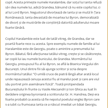
copil. Acesta primește numele Haralambie, dar soțul lui Ianta refuză
să-i dea numele lui, adică Grandea, bănuind că nu este copilul lui, ci
al lui Lord Byron. Negustorul divorțează de Ianta și se mută în Țara
Românească. Ianta devastată de moartea lui Byron, demoralizată
de divorț și de mustrările de conștiință datorită adulterului moare
foarte tânără.
Copilul Haralambie este luat de tatăl vitreg, de Grandea, dar se
poartă foarte rece cu acesta. Spre exemplu numele de familie al lui
Haralambie este de Georgiu, poate o amintire a prenumelui lui
Byron. Băiatul, fără afecțiunea tatălui vitreg, crește și se căsătorește,
iar copiii lui iau numele bunicului, de Grandea. Mormântul lui
Georgiu, presupusul fiu al lui Byron, se află la Biserica Vergului din
București. Unul dintre fiii săi ajunge scriitor și scria despre
mormântul tatălui: ”O umilă cruce de piatră lângă altar arată locul
unde repauzează cenușa acestui fiu al marelui poet și care are viul
său portret prin asemănare fizică”. Toată protipendada
Bucureștiului în frunte cu Vasile Alecsandri și Ion Ghica au luat în
derâdere originea byroniană a scriitorului Gr. H. Handrea, Deși era
foarte probabil ca acesta să fie nepotul poetului englez Byron care
s-a iubit cu frumoasa Ianta ce a născut imediat un băiat Georgiu,