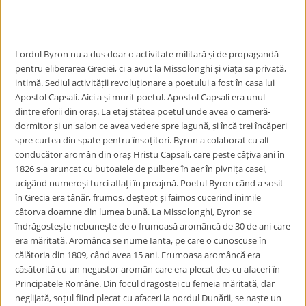
Lordul Byron nu a dus doar o activitate militară și de propagandă
pentru eliberarea Greciei, ci a avut la Missolonghi și viața sa privată,
intimă. Sediul activității revoluționare a poetului a fost în casa lui
Apostol Capsali. Aici a și murit poetul. Apostol Capsali era unul
dintre eforii din oraș. La etaj stătea poetul unde avea o cameră-
dormitor și un salon ce avea vedere spre lagună, și încă trei încăperi
spre curtea din spate pentru însoțitori. Byron a colaborat cu alt
conducător aromân din oraș Hristu Capsali, care peste câțiva ani în
1826 s-a aruncat cu butoaiele de pulbere în aer în pivnița casei,
ucigând numeroși turci aflați în preajmă. Poetul Byron când a sosit
în Grecia era tânăr, frumos, deștept și faimos cucerind inimile
câtorva doamne din lumea bună. La Missolonghi, Byron se
îndrăgostește nebunește de o frumoasă aromâncă de 30 de ani care
era măritată. Aromânca se nume Ianta, pe care o cunoscuse în
călătoria din 1809, când avea 15 ani. Frumoasa aromâncă era
căsătorită cu un negustor aromân care era plecat des cu afaceri în
Principatele Române. Din focul dragostei cu femeia măritată, dar
neglijată, soțul fiind plecat cu afaceri la nordul Dunării, se naște un