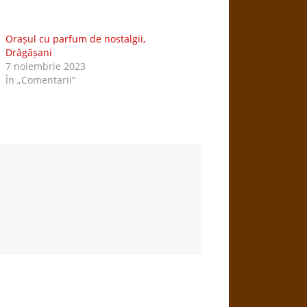
Orașul cu parfum de nostalgii,
Drăgășani
7 noiembrie 2023
În „Comentarii”