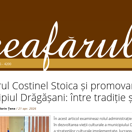
5 - 4200
ul Costinel Stoica și promovar
piul Drăgășani: între tradiție
Florin Țene
/ 21 apr. 2026
În acest articol examineaz rolul administrație
în dezvoltarea vieții culturale a municipiului D
a strategiilor culturale implementate, lucrar