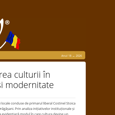
Anul 18 → 2026
ea culturii în
 și modernitate
i locale conduse de primarul liberal Costinel Stoica
răgășani. Prin analiza inițiativelor instituționale și
ea evidențiază modul în care cultura devine un