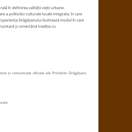
lă în definirea calității vieții urbane.
 politicilor culturale locale integrate, în care
Experiența Drăgășanului ilustrează modul în care
munitară și conectând tradiția cu
ive și comunicate oficiale ale Primăriei Drăgășani,
urale.