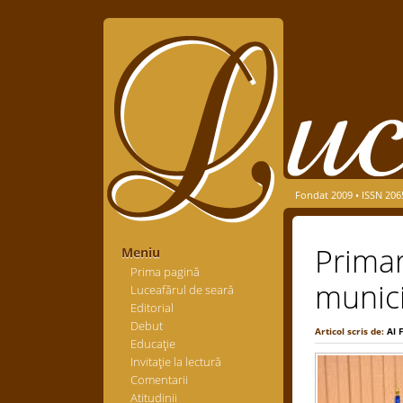
Fondat 2009 • ISSN 206
Primar
Meniu
Prima pagină
munici
Luceafărul de seară
Editorial
Debut
Articol scris de:
Al 
Educaţie
Invitaţie la lectură
Comentarii
Atitudinii