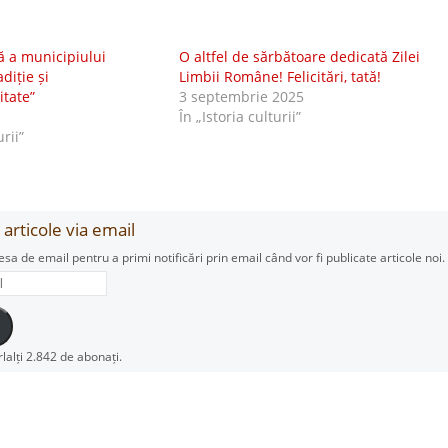
lă a municipiului
O altfel de sărbătoare dedicată Zilei
diție și
Limbii Române! Felicitări, tată!
itate”
3 septembrie 2025
În „Istoria culturii”
urii”
articole via email
esa de email pentru a primi notificări prin email când vor fi publicate articole noi.
rlalți 2.842 de abonați.