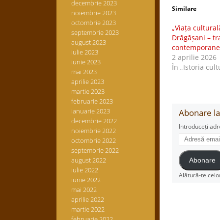
decembrie 2023
Similare
noiembrie 2023
octombrie 2023
„Viața cultura
septembrie 2023
Drăgășani – tra
august 2023
contemporane
iulie 2023
2 aprilie 2026
iunie 2023
În „Istoria cult
mai 2023
aprilie 2023
martie 2023
februarie 2023
ianuarie 2023
Abonare la 
decembrie 2022
Introduceți adr
noiembrie 2022
Adresă
octombrie 2022
email
septembrie 2022
august 2022
Abonare
iulie 2022
Alătură-te celo
iunie 2022
mai 2022
aprilie 2022
martie 2022
februarie 2022