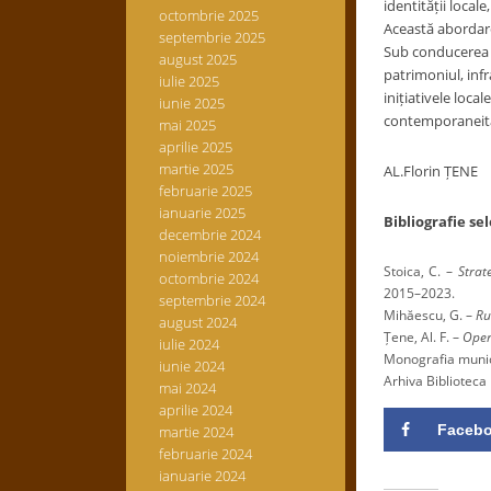
identității locale
octombrie 2025
Această abordare 
septembrie 2025
Sub conducerea p
august 2025
patrimoniul, inf
iulie 2025
inițiativele loca
iunie 2025
contemporaneit
mai 2025
aprilie 2025
martie 2025
AL.Florin ȚENE
februarie 2025
ianuarie 2025
Bibliografie sel
decembrie 2024
noiembrie 2024
Stoica, C. –
Strat
octombrie 2024
2015–2023.
septembrie 2024
Mihăescu, G. –
Ru
august 2024
Țene, Al. F. –
Oper
iulie 2024
Monografia munic
iunie 2024
Arhiva Biblioteca
mai 2024
aprilie 2024
Faceb
martie 2024
februarie 2024
ianuarie 2024