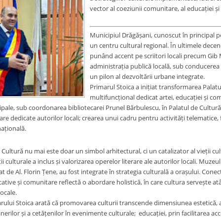
vector al coeziunii comunitare, al educației și a
Municipiul Drăgășani, cunoscut în principal pe
un centru cultural regional. În ultimele decenii
punând accent pe scriitori locali precum Gib M
administrația publică locală, sub conducerea p
un pilon al dezvoltării urbane integrate.
Primarul Stoica a inițiat transformarea Palat
multifuncțional dedicat artei, educației și com
ipale, sub coordonarea bibliotecarei Prunel Bărbulescu, în Palatul de Cultură
re dedicate autorilor locali; crearea unui cadru pentru activități telematice,
națională.
e Cultură nu mai este doar un simbol arhitectural, ci un catalizator al vieții cul
ții culturale a inclus și valorizarea operelor literare ale autorilor locali. Muze
 de Al. Florin Țene, au fost integrate în strategia culturală a orașului. Conect
ive și comunitare reflectă o abordare holistică, în care cultura servește atât
locale.
marului Stoica arată că promovarea culturii transcende dimensiunea estetică, 
nerilor și a cetățenilor în evenimente culturale; educației, prin facilitarea acc