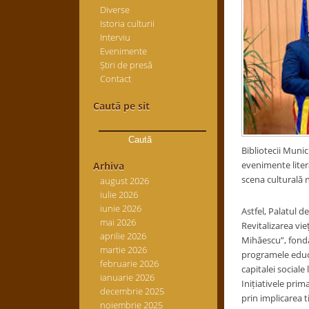
Diverse
Istoria culturii
Interviu
Evenimente
Știri de presă
Contact
Caută pe sit
Caută
după:
Bibliotecii Munic
evenimente litera
Arhiva
scena culturală 
august 2026
iulie 2026
iunie 2026
Astfel, Palatul d
mai 2026
Revitalizarea vie
aprilie 2026
Mihăescu”, fondat
martie 2026
programele educat
februarie 2026
capitalei sociale 
ianuarie 2026
Inițiativele pri
decembrie 2025
prin implicarea ti
noiembrie 2025