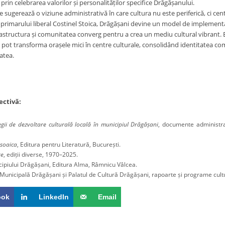
, prin celebrarea valorilor și personalităților specifice Drăgășanului.
sugerează o viziune administrativă în care cultura nu este periferică, ci centra
rimarului liberal Costinel Stoica, Drăgășani devine un model de implementare a
rastructura și comunitatea converg pentru a crea un mediu cultural vibrant. 
le pot transforma orașele mici în centre culturale, consolidând identitatea co
atea.
ectivă:
egii de dezvoltare culturală locală în municipiul Drăgășani
, documente administrat
soaica
, Editura pentru Literatură, București.
e
, ediții diverse, 1970–2025.
ipiului Drăgășani, Editura Alma, Râmnicu Vâlcea.
 Municipală Drăgășani și Palatul de Cultură Drăgășani, rapoarte și programe cult
ook
LinkedIn
Email