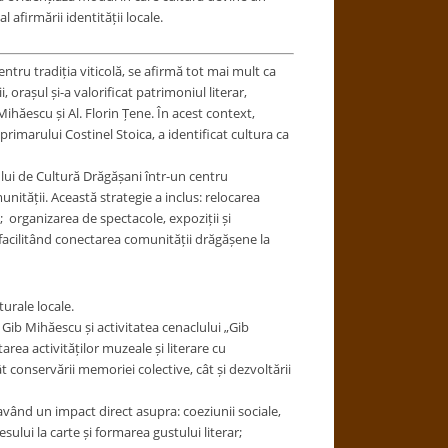
l afirmării identității locale.
ntru tradiția viticolă, se afirmă tot mai mult ca
, orașul și-a valorificat patrimoniul literar,
ihăescu și Al. Florin Țene. În acest context,
rimarului Costinel Stoica, a identificat cultura ca
ului de Cultură Drăgășani într-un centru
unității. Această strategie a inclus: relocarea
; organizarea de spectacole, expoziții și
 facilitând conectarea comunității drăgășene la
turale locale.
ul Gib Mihăescu și activitatea cenaclului „Gib
area activităților muzeale și literare cu
 conservării memoriei colective, cât și dezvoltării
având un impact direct asupra: coeziunii sociale,
esului la carte și formarea gustului literar;