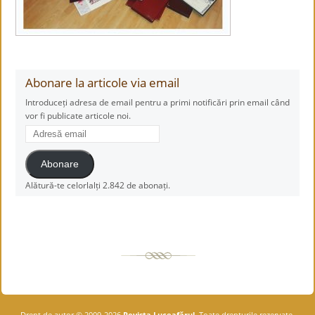
Abonare la articole via email
Introduceți adresa de email pentru a primi notificări prin email când
vor fi publicate articole noi.
Adresă
email
Abonare
Alătură-te celorlalți 2.842 de abonați.
Drept de autor © 2009-2026
Revista Luceafărul
. Toate drepturile rezervate.