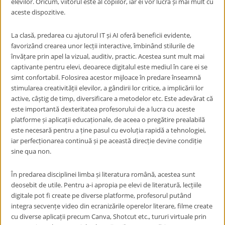
elevilor. Oricum, viitorul este al copiilor, iar ei vor lucra și mai mult cu
aceste dispozitive.
La clasă, predarea cu ajutorul IT și AI oferă beneficii evidente,
favorizând crearea unor lecții interactive, îmbinând stilurile de
învățare prin apel la vizual, auditiv, practic. Acestea sunt mult mai
captivante pentru elevi, deoarece digitalul este mediul în care ei se
simt confortabil. Folosirea acestor mijloace în predare înseamnă
stimularea creativității elevilor, a gândirii lor critice, a implicării lor
active, câștig de timp, diversificare a metodelor etc. Este adevărat că
este importantă dexteritatea profesorului de a lucra cu aceste
platforme și aplicații educaționale, de aceea o pregătire prealabilă
este necesară pentru a ține pasul cu evoluția rapidă a tehnologiei,
iar perfecționarea continuă și pe această direcție devine condiție
sine qua non.
În predarea disciplinei limba și literatura română, acestea sunt
deosebit de utile. Pentru a-i apropia pe elevi de literatură, lecțiile
digitale pot fi create pe diverse platforme, profesorul putând
integra secvențe video din ecranizările operelor literare, filme create
cu diverse aplicații precum Canva, Shotcut etc., tururi virtuale prin