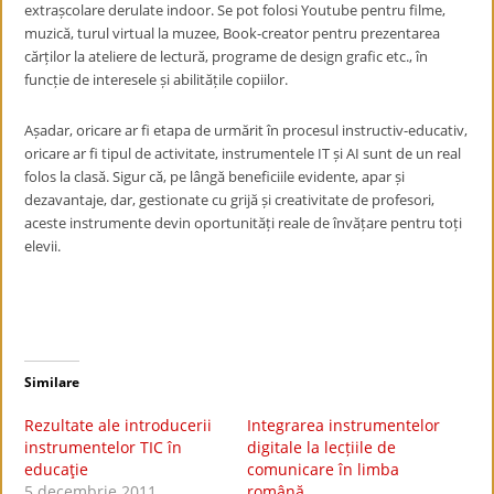
extrașcolare derulate indoor. Se pot folosi Youtube pentru filme,
muzică, turul virtual la muzee, Book-creator pentru prezentarea
cărților la ateliere de lectură, programe de design grafic etc., în
funcție de interesele și abilitățile copiilor.
Așadar, oricare ar fi etapa de urmărit în procesul instructiv-educativ,
oricare ar fi tipul de activitate, instrumentele IT și AI sunt de un real
folos la clasă. Sigur că, pe lângă beneficiile evidente, apar și
dezavantaje, dar, gestionate cu grijă și creativitate de profesori,
aceste instrumente devin oportunități reale de învățare pentru toți
elevii.
Similare
Rezultate ale introducerii
Integrarea instrumentelor
instrumentelor TIC în
digitale la lecțiile de
educaţie
comunicare în limba
5 decembrie 2011
română