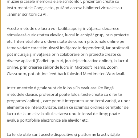
muzee și casele memoriale ale scriitorilor, prezentări create cu
instrumentele Google etc., putând accesa biblioteci virtuale sau
„anima” scriitorii cu AI.
Aceste metode de lucru vor facilita apoi și învățarea, deoarece
stimulează curiozitatea elevilor, lucrul în echipă/ grup, prin proiecte
etc. Internetul oferă o diversitate de cursuri și tutoriale online pe
teme variate care stimulează învățarea independentă, iar profesorii
pot încuraja și învățarea prin colaborare prin proiecte create cu
diverse aplicații (Padlet, quizuri, joculețe educative online), la lucrul
online, prin crearea sălilor de lucru în Microsoft Teams, Zoom,
Classroom, pot obține feed-back folosind Mentimeter, Wordwall.
Instrumentele digitale sunt de folos și în evaluare. Pe lângă
metodele clasice, profesorul poate folosi teste create cu diferite
programe/ aplicații, care permit integrarea unor itemi variați, a unor
elemente de interactivitate, setări ce schimbă ordinea cerințelor de
lucru de la un elev la altul, setarea unui interval de timp; poate
evalua portofoliile electronice ale elevilor etc.
La fel de utile sunt aceste dispozitive și platforme la activitățile