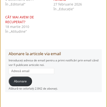
În „Editorial”
27 februarie 2026
În „Educație”
CÂT MAI AVEM DE
RECUPERAT?
18 martie 2010
În „Atitudine”
Abonare la articole via email
Introduceți adresa de email pentru a primi notificări prin email când
vor fi publicate articole noi.
Adresă
email
Abonare
Alătură-te celorlalți 2.842 de abonați.