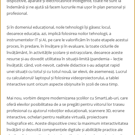
dispozitive, aparate și electrocasnice inteligente, toate ne sunt la
îndemână și ne ajută să facem lucrurile mai ușor în plan personal și
profesional.
Și în domeniul educațional, noile tehnologii își găsesc locul,
deoarece educația, azi, implică folosirea noilor tehnologii, a
instrumentelor IT și AI, pe care le valorificăm în toate etapele acestui
proces, în predare, în învățare și în evaluare, la toate ciclurile de
învățământ, în activitățile școlare și extrașcolare, deoarece aceste
resurse și-au dovedit utilitatea în situații-limită (pandemia – lecție
învățată!, când, voit-nevoit, cadrele didactice s-au adaptat rapid
unei situații cu totul și cu totul nouă, iar elevii, de asemenea). Lucrul
cu calculatorul/ laptopul și folosirea videoproiectorului, a tablei
interactive sunt oricum aspecte obișnuite în școli de ceva timp.
Mai nou, vorbim despre modernizarea școlilor cu SmartLab-uri, care
oferă elevilor posibilitatea de a se pregăti pentru viitorul lor traseu
profesional cu ajutorul roboților educaționali, scannere 3D, ecrane
interactive, ochelari pentru realitate virtuală, proiectoare
holografice etc. Aceste dispozitive cresc la maximum interactivitatea
învățării și dezvoltă competențele digitale și abilitățile practice ale