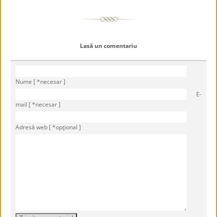
Lasă un comentariu
Nume [ *necesar ]
E-
mail [ *necesar ]
Adresă web [ *opţional ]