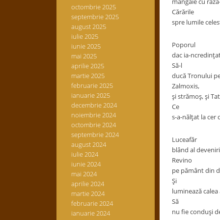
mângâie cu raza-
octombrie 2025
Cărările
septembrie 2025
spre lumile celes
august 2025
iulie 2025
Poporul
iunie 2025
dac ia-ncredinţa
mai 2025
Să-l
aprilie 2025
martie 2025
ducă Tronului pe
februarie 2025
Zalmoxis,
ianuarie 2025
şi strămoş, şi Ta
decembrie 2024
Ce
noiembrie 2024
s-a-nălţat la ce
octombrie 2024
septembrie 2024
Luceafăr
august 2024
blând al deveniri
iulie 2024
Revino
iunie 2024
pe pământ din d
mai 2024
Şi
aprilie 2024
luminează calea a
martie 2024
Să
februarie 2024
nu fie conduşi d
ianuarie 2024