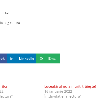
-mi-sa
la Bug cu Tisa
ook
LinkedIn
Email
ritor
Luceafărul nu a murit, trăieşte!
22
16 ianuarie 2022
 lectură”
În „lnvitaţie la lectură”