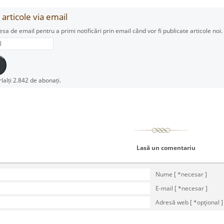
articole via email
esa de email pentru a primi notificări prin email când vor fi publicate articole noi.
rlalți 2.842 de abonați.
Lasă un comentariu
Nume [ *necesar ]
E-mail [ *necesar ]
Adresă web [ *opţional ]