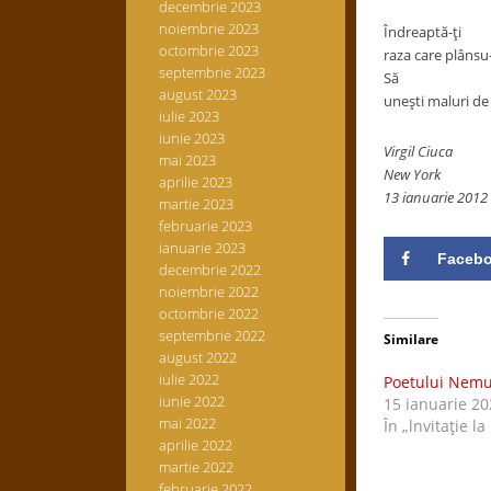
decembrie 2023
noiembrie 2023
Îndreaptă-ţi
octombrie 2023
raza care plânsu
septembrie 2023
Să
august 2023
uneşti maluri de 
iulie 2023
iunie 2023
Virgil Ciuca
mai 2023
New York
aprilie 2023
13 ianuarie 2012
martie 2023
februarie 2023
ianuarie 2023
Faceb
decembrie 2022
noiembrie 2022
octombrie 2022
septembrie 2022
Similare
august 2022
iulie 2022
Poetului Nemu
iunie 2022
15 ianuarie 20
mai 2022
În „lnvitaţie la
aprilie 2022
martie 2022
februarie 2022