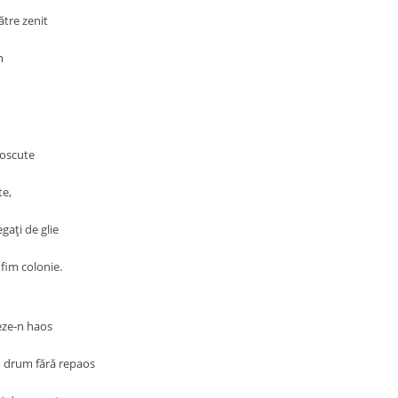
către zenit
n
noscute
te,
egaţi de glie
 fim colonie.
eze-n haos
n drum fără repaos