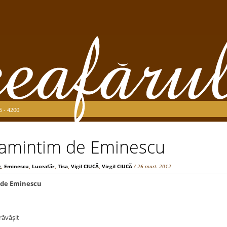
5 - 4200
 amintim de Eminescu
g
,
Eminescu
,
Luceafăr
,
Tisa
,
Vigil CIUCĂ
,
Virgil CIUCĂ
/ 26 mart. 2012
 de Eminescu
răvăşit