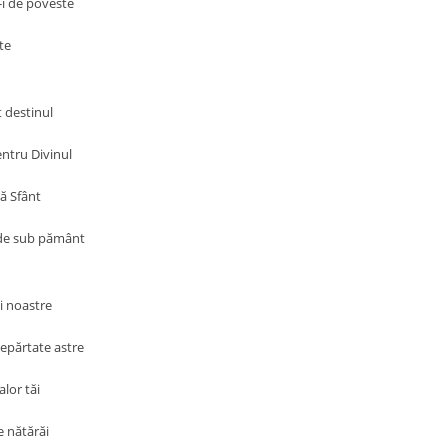
i de poveste
te
t destinul
ntru Divinul
tă Sfânt
r de sub pământ
i noastre
epărtate astre
lor tăi
e nătărăi