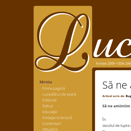
Fondat 2009 • ISSN 206
Să ne
Meniu
Prima pagină
Luceafărul de seară
Articol scris de:
Bu
Editorial
Debut
Să ne amintim
Educaţie
Invitaţie la lectură
În
Comentarii
secolul de lupte 
Atitudinii