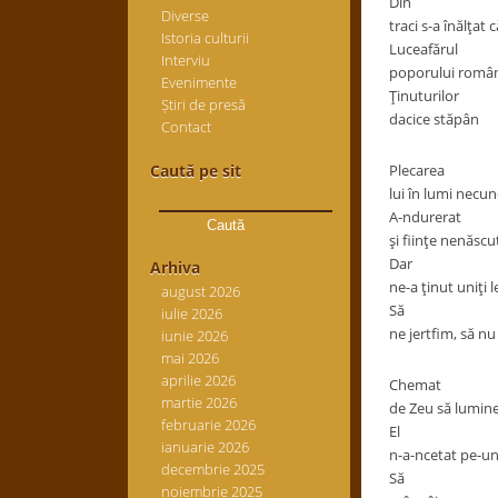
Din
Diverse
traci s-a înălţat 
Istoria culturii
Luceafărul
Interviu
poporului româ
Evenimente
Ţinuturilor
Știri de presă
dacice stăpân
Contact
Caută pe sit
Plecarea
Caută
lui în lumi necu
după:
A-ndurerat
şi fiinţe nenăscu
Dar
Arhiva
ne-a ţinut uniţi l
august 2026
Să
iulie 2026
ne jertfim, să nu
iunie 2026
mai 2026
aprilie 2026
Chemat
martie 2026
de Zeu să lumin
februarie 2026
El
ianuarie 2026
n-a-ncetat pe-u
decembrie 2025
Să
noiembrie 2025