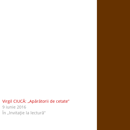
Virgil CIUCĂ: ,,Apărătorii de cetate”
9 iunie 2016
În „lnvitaţie la lectură”