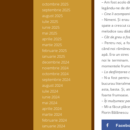
– Am fost acolo d
octombrie 2025
legându-ne de din
septembrie 2025
– Cine îi acompani
august 2025
– Nimeni. Și erau
iulie 2025
spate a crescut ca
iunie 2025
melodice sau dăde
mai 2025
– Cât de greu a fo
aprilie 2025
– Pentru noi, a f
martie 2025
când noi rămâneam
februarie 2025
apă. Era un stres
ianuarie 2025
noi le terminam.
decembrie 2024
momentele frumo
noiembrie 2024
– La desființarea 
octombrie 2024
– N-a fost pentru
septembrie 2024
bucurau literalme
august 2024
asta, basta. Și, a
iulie 2024
foarte frumoase.
iunie 2024
– Îți mulțumesc pen
mai 2024
– Mi-a făcut plăce
aprilie 2024
Florin Bălănescu
martie 2024
februarie 2024
Faceb
ianuarie 2024