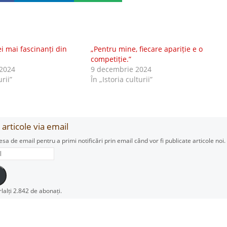
ei mai fascinanți din
„Pentru mine, fiecare apariție e o
competiție.”
2024
9 decembrie 2024
urii”
În „Istoria culturii”
articole via email
esa de email pentru a primi notificări prin email când vor fi publicate articole noi.
rlalți 2.842 de abonați.