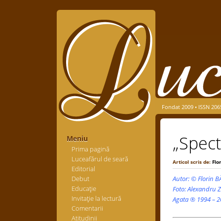
Fondat 2009 • ISSN 206
„Spect
Meniu
Prima pagină
Luceafărul de seară
Articol scris de:
Flo
Editorial
Debut
Autor: © Florin
Educaţie
Foto: Alexandru Z
Invitaţie la lectură
Agata ® 1994 – 20
Comentarii
Atitudinii