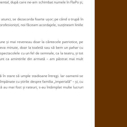
tinental, după care ne-am schimbat numele în FlaPo și,
e atunci, se dezacorda foarte ușor; pe când o trupă în
 profesioniști, noi făceam acordajele, susțineam liniile
caune și mai reveneau doar la cântecele patriotice, pe
teva minute, doar la toaletă sau să bem un pahar cu
pectacolele cu un fel de semnale, ca la teatru, și tot
unt ca amintirile din armată – am păstrat mai mult
ă în stare să umple stadioane întregi. Iar oamenii se
pănate cu știrile despre familia „imperială” – și, cu
că au mai fost și rateuri, s-au întâmplat multe lucruri