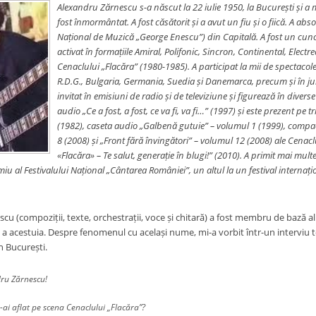
Alexandru Zărnescu s-a născut la 22 iulie 1950, la București și a m
fost înmormântat. A fost căsătorit și a avut un fiu și o fiică. A abs
Național de Muzică „George Enescu”) din Capitală. A fost un cunos
activat în formațiile Amiral, Polifonic, Sincron, Continental, Elect
Cenaclului „Flacăra” (1980-1985). A participat la mii de spectacole
R.D.G., Bulgaria, Germania, Suedia și Danemarca, precum și în jur
invitat în emisiuni de radio și de televiziune și figurează în diverse
audio „Ce a fost, a fost, ce va fi, va fi…” (1997) și este prezent pe 
(1982), caseta audio „Galbenă gutuie” – volumul 1 (1999), compact
8 (2008) și „Front fără învingători” – volumul 12 (2008) ale Cenaclu
«Flacăra» – Te salut, generație în blugi!” (2010). A primit mai multe 
iu al Festivalului Național „Cântarea României”, un altul la un festival internați
cu (compoziții, texte, orchestrații, voce și chitară) a fost membru de bază a
acestuia. Despre fenomenul cu același nume, mi-a vorbit într-un interviu tel
n București.
dru Zărnescu!
-ai aflat pe scena Cenaclului „Flacăra”?