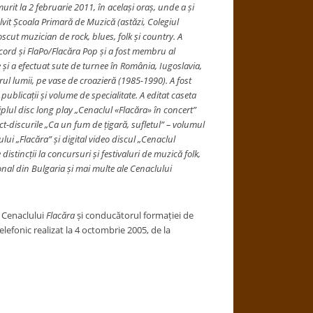
urit la 2 februarie 2011, în același oraș, unde a și
olvit Școala Primară de Muzică (astăzi, Colegiul
cut muzician de rock, blues, folk și country. A
record și FlaPo/Flacăra Pop și a fost membru al
 și a efectuat sute de turnee în România, Iugoslavia,
ul lumii, pe vase de croazieră (1985-1990). A fost
 publicații și volume de specialitate. A editat caseta
triplul disc long play „Cenaclul «Flacăra» în concert”
-discurile „Ca un fum de țigară, sufletul” – volumul
lui „Flacăra” și digital video discul „Cenaclul
distincții la concursuri și festivaluri de muzică folk,
onal din Bulgaria și mai multe ale Cenaclului
l Cenaclului
Flacăra
și conducătorul formației de
efonic realizat la 4 octombrie 2005, de la