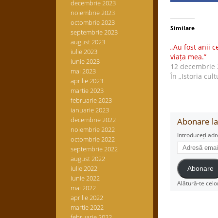
decembrie 2023
noiembrie 2023
octombrie 2023
Similare
septembrie 2023
august 2023
„Au fost anii c
iulie 2023
viața mea.”
iunie 2023
12 decembrie 
mai 2023
În „Istoria cult
aprilie 2023
martie 2023
februarie 2023
ianuarie 2023
decembrie 2022
Abonare la 
noiembrie 2022
Introduceți adr
octombrie 2022
Adresă
septembrie 2022
email
august 2022
iulie 2022
Abonare
iunie 2022
Alătură-te celo
mai 2022
aprilie 2022
martie 2022
februarie 2022