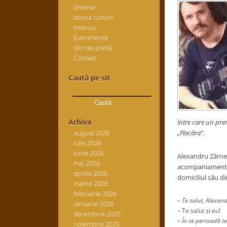
Diverse
Istoria culturii
Interviu
Evenimente
Știri de presă
Contact
Caută pe sit
Caută
după:
Arhiva
între care un prem
august 2026
„Flacăra”.
iulie 2026
iunie 2026
Alexandru Zărnes
mai 2026
acompaniament a 
aprilie 2026
domiciliul său di
martie 2026
februarie 2026
– Te salut, Alexan
ianuarie 2026
– Te salut și eu!
decembrie 2025
– În ce perioadă te
noiembrie 2025