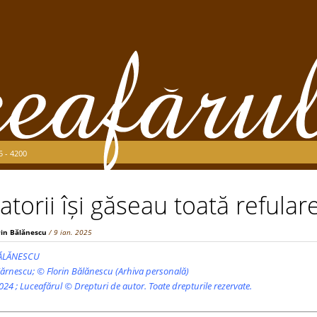
5 - 4200
atorii își găseau toată refular
rin Bălănescu
/ 9 ian. 2025
 BĂLĂNESCU
ărnescu; © Florin Bălănescu (Arhiva personală)
24 ; Luceafărul © Drepturi de autor. Toate drepturile rezervate.