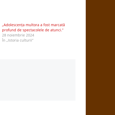
„Adolescența multora a fost marcată
profund de spectacolele de atunci.”
28 noiembrie 2024
În „Istoria culturii”