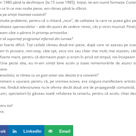
in 1980 până la desființare [la 15 iunie 1985]. Inițial, ne-am numit formația Con
 ce în ce mai multe piese, am rămas până la sfârșit.
a pe artiști înaintea voastră?
 multe probleme, pentru că o chitară „rece”, de calitatea la care se putea găsi p
litatea spectacolelor – atât din punct de vedere ritmic, cât și strict muzical. Fiind
am câte o părere în privința armoniilor.
st să suportați programul infernal din turnee?
ost foarte dificil. Toți ceilalți cântau două-trei piese, după care se așezau pe s
 în picioare, non-stop, câte opt, zece ore sau chiar mai mult; mai ieșeam, câ
 foarte mare, pentru că dormeam puțin și eram în priză tot timpul; noi începeam s
 Una peste alta, eu m-am simțit bine acolo și toate rememorările de atunci s
ase.
cenaclului, ai rămas cu un gust amar sau decizia ți-a convenit?
 nimeni o ușurare, pentru că, pe vremea aceea, era singura manifestare artistic
nte, fiindcă televiziunea nu le oferea decât două ore de propagandă comunistă, îm
tunci, spectatorii își găseau toată refularea la cenaclu, pentru că acolo, chiar da
tru tot!
re.
ook
LinkedIn
Email