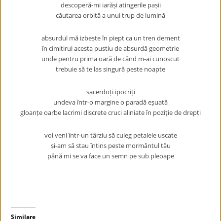
descoperă-mi iarăși atingerile pașii
căutarea orbită a unui trup de lumină
absurdul mă izbește în piept ca un tren dement
în cimitirul acesta pustiu de absurdă geometrie
unde pentru prima oară de când m-ai cunoscut
trebuie să te las singură peste noapte
sacerdoți ipocriți
undeva într-o margine o paradă eșuată
gloanțe oarbe lacrimi discrete cruci aliniate în poziție de drepți
voi veni într-un târziu să culeg petalele uscate
și-am să stau întins peste mormântul tău
până mi se va face un semn pe sub pleoape
Similare