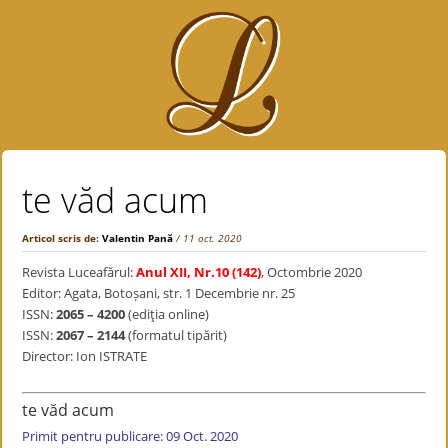
te văd acum
Articol scris de:
Valentin Pană
/ 11 oct. 2020
Revista Luceafărul:
Anul XII, Nr.10 (142)
, Octombrie 2020
Editor: Agata, Botoșani, str. 1 Decembrie nr. 25
ISSN:
2065 – 4200
(ediţia online)
ISSN:
2067 – 2144
(formatul tipărit)
Director: Ion ISTRATE
te văd acum
Primit pentru publicare: 09 Oct. 2020