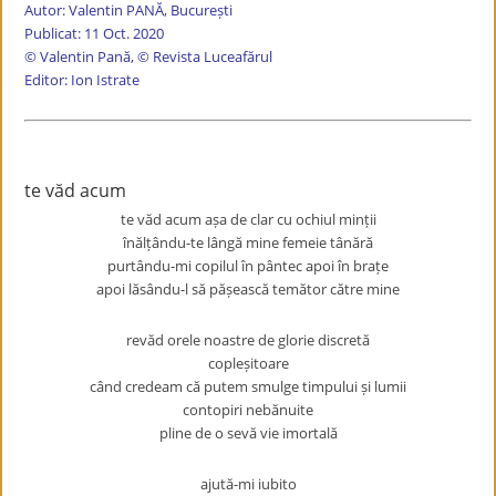
Autor: Valentin PANĂ, București
Publicat: 11 Oct. 2020
© Valentin Pană, © Revista Luceafărul
Editor: Ion Istrate
te văd acum
te văd acum așa de clar cu ochiul minții
înălțându-te lângă mine femeie tânără
purtându-mi copilul în pântec apoi în brațe
apoi lăsându-l să pășească temător către mine
revăd orele noastre de glorie discretă
copleșitoare
când credeam că putem smulge timpului și lumii
contopiri nebănuite
pline de o sevă vie imortală
ajută-mi iubito