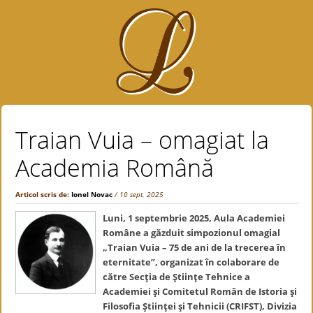
Traian Vuia – omagiat la
Academia Română
Articol scris de:
Ionel Novac
/ 10 sept. 2025
Luni, 1 septembrie 2025, Aula Academiei
Române a găzduit simpozionul omagial
„Traian Vuia – 75 de ani de la trecerea în
eternitate”, organizat în colaborare de
către Secţia de Ştiinţe Tehnice a
Academiei şi Comitetul Român de Istoria şi
Filosofia Ştiinţei şi Tehnicii (CRIFST), Divizia