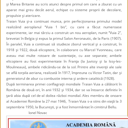
şi Marea Britanie au scris atunci despre primul om care a zburat cu un
aparat mai greu decât aerul, echipat cu sisteme proprii de decolare,
propulsie şi aterizare.
Traian Vuia şi-a continuat munca, prin perfecţionarea primului model
realizând aeroplanul “Vuia 1 bis“, cu care a făcut numeroase
experimente, iar mai târziu a construit un nou aeroplan, numit “Vuia 2”,
brevetat în Belgia şi expus la primul Salon Aeronautic, de la Paris (1907).
În paralel, Vuia a continuat să studieze zborul vertical şi a construit, în
1918 şi 1922, două elicoptere, în colaborare cu Marcel Yvonneau, care
aveau mai multe rotoare de sustentaţie, cu axe separate; ambele
elicoptere au fost experimentate în Franţa (la Juvissy şi la Issy-les-
Moulineaux), ambele ridicându-se de la sol. Printre alte invenţii ale sale
se află torpila aeriana, realizată în 1917, împreuna cu Victor Tatin, dar şi
generatorul de abur cu combustie interna şi ardere catalitică (1928).
După terminarea primei conflagraţii mondiale Traian Vuia a călătorit în
România de două ori, în anii
1932
şi
1934
, dar se va întoarce definitiv în
ţară abia după cel de-al doilea război mondial. Ales membru de onoare
al Academiei Române la 27 mai 1946, Traian Vuia s-a stins din viaţă la 3
septembrie 1950, la Bucureşti, şi a fost înmormântat în cimitirul Bellu.
Ionel Novac