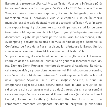
Banatului, a prezentat „Punctul Muzeal Traian Vuia de la înfiinţare până
în prezent”. Acesta a fost inaugurat în 25 aprilie 2012, în comuna Traian
Vuia, şi cuprinde numeroase exponate, documente, fotografii şi machete
(aeroplanul Vuia 1, aeroplanul Vuia 2, elicopterul Vuia 2). În cadrul
muzeului există o sală dedicată vieţii şi activităţii lui Traian Vuia, în care
sunt expuse imagini şi documente istorice din perioada studiilor pe care
inventatorul bănăţean le-a făcut la Făget, Lugoj şi Budapesta, precum şi
documente legate de perioada petrecută la Paris. De asemenea, este
evidenţiată şi activitatea politică a lui Vuia, el fiind delegat al României la
Conferinţa de Pace de la Paris, la discuţiile referitoare la Banat. Un loc
special este rezervat mărturisirilor urmaşilor lui Traian Vuia.
Simpozionul omagial s-a încheiat cu comunicarea „De la Vuia la Cosmos:
zborul ca destin al românilor”, susţinută de generalul locotenent (ret.) dr.
ing. Dumitru Dorin Prunariu, membru de onoare al Academiei Române,
cel care, de altfel, a şi coordonat evenimentul. Primul cosmonaut român,
care în urmă cu 44 de ani petrecea în spaţiu aproape 8 zile
la bordul
navei spațiale Soyuz-40 și al stației spațiale Saliut-6
, a adus un
emoţionant elogiu celui care, pentru prima dată în lume, a reuşit să se
ridice de la sol cu un aparat mai greu decât aerul, dar şi a altor români
care s-au impus în istoria aeronauticii internaţionale (Aurel Vlaicu, Henri
Coandă, Hermann Oberth ş.a). Totodată, Dumitru Dorin Prunariu a
rememorat momente emoţionate din timpul pregătirii şi executării