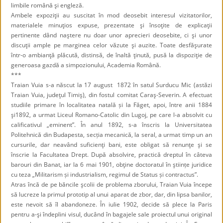
limbile română şi engleză.
Ambele expoziţii au suscitat în mod deosebit interesul vizitatorilor,
materialele minuţios expuse, prezentate şi însoţite de explicaţii
pertinente dând naştere nu doar unor aprecieri deosebite, ci şi unor
discuţii ample pe marginea celor văzute şi auzite. Toate desfăşurate
într-o ambianţă plăcută, distinsă, de înaltă ţinută, pusă la dispoziţie de
generoasa gazdă a simpozionului, Academia Română.
***
Traian Vuia s-a născut la
17 august
1872 în satul Surducu Mic (astăzi
Traian Vuia, judeţul Timiş), din fostul comitat Caraş-Severin.
A efectuat
studiile primare în localitatea natală și la Făget, apoi, între anii 1884
şi1892, a urmat Liceul Romano-Catolic din Lugoj, pe care l-a absolvit cu
calificativul „eminent”. În anul 1892, s-a înscris la Universitatea
Politehnică din Budapesta, secția mecanică, la seral, a urmat timp un an
cursurile, dar neavând suficienţi bani, este obligat să renunţe şi se
înscrie la Facultatea Drept. După absolvire, practică dreptul în câteva
barouri din Banat, iar la 6 mai 1901, obţine doctoratul în ştiințe juridice
cu teza „Militarism și
industrialism, regimul de Status și contractus”.
Atras încă de pe băncile şcolii de problema zborului,
Traian Vuia
începe
să lucreze la primul prototip al unui aparat de zbor, dar, din lipsa banilor,
este nevoit să îl abandoneze. În iulie 1902, decide să plece la Paris
pentru a-şi îndeplini visul, ducând în bagajele sale proiectul unui original