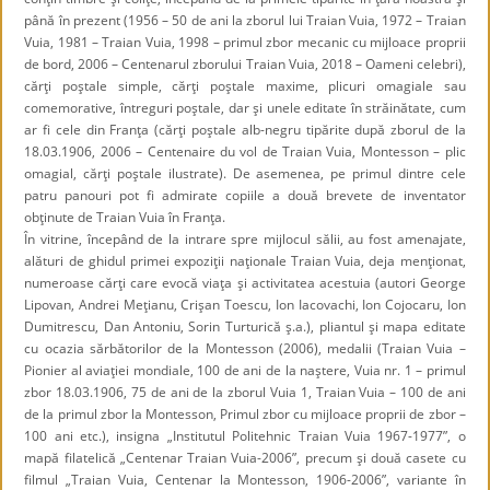
până în prezent (1956 – 50 de ani la zborul lui Traian Vuia, 1972 – Traian
Vuia, 1981 – Traian Vuia, 1998 – primul zbor mecanic cu mijloace proprii
de bord, 2006 – Centenarul zborului Traian Vuia, 2018 – Oameni celebri),
cărţi poştale simple, cărţi poştale maxime, plicuri omagiale sau
comemorative, întreguri poştale, dar şi unele editate în străinătate, cum
ar fi cele din Franţa (cărţi poştale alb-negru tipărite după zborul de la
18.03.1906, 2006 – Centenaire du vol de Traian Vuia, Montesson – plic
omagial, cărţi poştale ilustrate). De asemenea, pe primul dintre cele
patru panouri pot fi admirate copiile a două brevete de inventator
obţinute de Traian Vuia în Franţa.
În vitrine, începând de la intrare spre mijlocul sălii, au fost amenajate,
alături de ghidul primei expoziţii naţionale Traian Vuia, deja menţionat,
numeroase cărţi care evocă viaţa şi activitatea acestuia (autori George
Lipovan, Andrei Meţianu, Crişan Toescu, Ion Iacovachi, Ion Cojocaru, Ion
Dumitrescu, Dan Antoniu, Sorin Turturică ş.a.), pliantul şi mapa editate
cu ocazia sărbătorilor de la Montesson (2006), medalii (Traian Vuia –
Pionier al aviaţiei mondiale, 100 de ani de la naştere, Vuia nr. 1 – primul
zbor 18.03.1906, 75 de ani de la zborul Vuia 1, Traian Vuia – 100 de ani
de la primul zbor la Montesson, Primul zbor cu mijloace proprii de zbor –
100 ani etc.), insigna
„
Institutul Politehnic Traian Vuia 1967-1977”, o
mapă filatelică
„
Centenar Traian Vuia-2006”, precum şi două casete cu
filmul
„
Traian Vuia, Centenar la Montesson, 1906-2006”, variante în