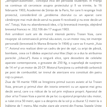
„aeroplan-automobil”, conceput încă din perioada studenției. În Franţa
va continua să cerceteze asupra proiectului şi îl va trimite, la 16
februarie 1903, Academiei de Științe de la Paris, for care îi respinge însă
proiectul, considerând că
„
problema zborului cu un aparat care
cântăreşte mai mult decât aerul nu poate fi rezolvată şi nu este decât un
vis
”.
Totuşi,
Vuia nu abandonează idea, ci îşi
brevetază invenţia, obţinând
brevetul francez nr. 332.106 din
17 august
1903.
Anii următori sunt ani de muncă intensă pentru Traian Vuia, care
reuşeşte să construiască primul său avion, cu un motor nou, tot invenţie
personală (brevetată în Marea Britanie în 1904) şi care va fi numit
„
Vuia
1
”
.
Avionul era realizat dintr-un cadru de ţevi de oţel, cu aripi de pânză,
bombate, ceea ce îi dădea aspectul unui liliac (fapt ce a dus la atribuirea
poreclei
„
Liliacul
”
). Avea o singură elice, spre deosebire de celelalte
aparate contemporane, o greutate de 250 Kg,
o suprafaţă de susţinere
de 14 m² şi un motor de 20 CP.
Motorul funcţiona cu anhidridă carbonică
pe post de combustibil, iar trenul de aterizare era constituit din patru
roţi cu pneuri.
Ziua de
18 martie
1906 va înregistra primul succes aviatic al lui Traian
Vuia, precum şi primul zbor din istoria omenirii cu un aparat mai greu
decât aerul, care s-a ridicat de la sol prin mijloace proprii. Aparatul de
zbor al lui Traian Vuia a pornit de pe loc cu ajutorul propriului său motor,
a rulat circa 50 metri, apoi s-a desprins de la sol şi a zburat 12 metri la o
înălţime de 1 metru. Mai multe z
iare ale vremii din Franţa, Statele Unite