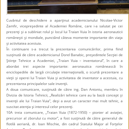
Cuvântul de deschidere a aparţinut academicianului Nicolae-Victor
Zamfir, vicepreşedinte al Academiei Române, care i-a salutat pe cei
prezenţi şi a subliniat rolul şi locul lui Traian Vuia în istoria aeronauticii
româneşti şi mondiale, punctând câteva momente importante din viaţa
şi activitatea acestuia.
În continuare s-a trecut la prezentarea comunicărilor, prima fiind
susţinută de către academicianul Dorel Banabic, preşedintele Secţiei de
Ştiinţe Tehnice a Academiei, „Traian Vuia – inventatorul”, în care a
abordat trei aspecte importante: aeronautica românească în
enciclopediile de largă circulaţie internaţională, o scurtă prezentare a
vieţii şi operei lui Traian Vuia şi activitatea de inventator a acestuia, cu
prezentarea principalelor sale invenţii.
A doua comunicare, susţinută de către ing. Dan Antoniu, membru în
Divizia de Istoria Tehnicii, „Realizări tehnice care au la bază concept şi
invenţii ale lui Traian Vuia”, deşi a avut un caracter mai mult tehnic, a
suscitat atenţia şi interesul celor prezenţi.
10A treia comunicare, „Traian Vuia (1872-1950) – pionier al aviaţiei,
precursor al zborului cu motor”, a fost susţinută de către generalul de
flotilă aeriană, dr. Ioan Mischie, din cadrul Statului Major al Forţelor