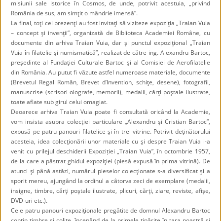
misiunii sale istorice în Cosmos, de unde, potrivit acestuia, „privind
România de sus, am simţit o mândrie imensă”.
La final, toţi cei prezenţi au fost invitaţi să viziteze expoziţia „Traian Vuia
– concept şi invenţii”, organizată de Biblioteca Academiei Române, cu
documente din arhiva Traian Vuia, dar şi punctul expoziţional „Traian
Vuia în filatelie şi numismatică”, realizat de către ing. Alexandru Bartoc,
preşedinte al Fundaţiei Culturale Bartoc şi al Comisiei de Aerofilatelie
din România. Au putut fi văzute astfel numeroase materiale, documente
(Brevetul Regal Român, Brevet d’Invention, schiţe, desene), fotografii,
manuscrise (scrisori olografe, memorii), medalii, cărţi poştale ilustrate,
toate aflate sub girul celui omagiat.
Deoarece arhiva Traian Vuia poate fi consultată oricând la Academie,
vom insista asupra colecţiei particulare „Alexandru şi Cristian Bartoc”,
expusă pe patru panouri filatelice şi în trei vitrine. Potrivit deţinătorului
acesteia, idea colecţionării unor materiale cu şi despre Traian Vuia i-a
venit
cu prilejul
deschiderii Expoziției
„
Traian Vuia”, în octombrie 1957,
de la care a păstrat ghidul expoziţiei (piesă expusă în prima vitrină). De
atunci şi până astăzi, numărul pieselor colecţionate s-a diversificat şi a
sporit mereu, ajungând la ordinul a câtorva zeci de exemplare (medalii,
insigne, timbre, cărţi poştale ilustrate, plicuri, cărţi, ziare, reviste, afişe,
DVD-uri etc.).
Cele patru panouri expoziţionale pregătite de domnul Alexandru Bartoc
conţin timbre şi coliţe, începând de la primele tipărite în ţara noastră şi