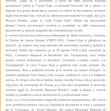
Aeriene. După ce a prezentat o serie de date privind evoluţia
aeronauticii până la Traian Vuia, cu primele încercări de a zbura cu
obiecte mai grele decât aerul, acesta s-a referit la dezvoltarea acesteia
după momentul Vuia, inclusiv la utilizarea aeronavelor în luptă, dar şi la
Muzeul Aviaţiei, unde, în „Sala Traian Vuia”,
alături de documente
despre istoria aeronauticii române şi mondiale, se află numeroase
documente şi obiecte originale ale inventatorului român
.
A urmat comunicarea domnului ambasador dr. Radu Homescu, membru
în Divizia de Istoria Ştiinţei (CRIFST-DIS),
„
Traian Vuia şi gândirea sa
politică
”
, un subiect mai puţin abordat din activitatea socială şi politică a
acestuia. Astfel, din iniţiativa sa, la 30 aprilie 1918 a fost constituit, la
Paris, Comitetul Naţional al Românilor din Transilvania, care milita
pentru unirea Ardealului cu România. Comitetul a editat revista
„
La
Transylvanie
”
, în care Traian Vuia a publicat mai multe articole. De
asemenea, Vuia a publicat articole şi în revista
„
La nation tcheque
”
, în
ambele publicaţii fiind foarte critic asupra modului în care s-a înfăptuit
unirea.
În timpul celui de-al doilea război mondial Vuia a făcut parte din
mişcarea de rezistenţă din Franţa şi a fost ales preşedinte al primului
comitet legal al „Frontului Naţional Român”, unde a depus o muncă
asiduă şi a publicat o serie de articole în „La Roumanie Libre”.
Ajuns cu o mică întârzâiere după deschiderea simpozionului, din cauza
unor probleme tehnice care au împiedicat decolarea la timp a avionului
de la Timişoara, dr. Zoran Markov, din cadrul Muzeului Naţional al