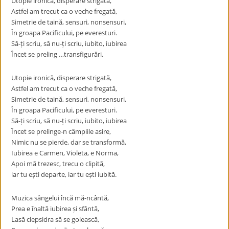
Utopie ironică, disperare strigată,
Astfel am trecut ca o veche fregată,
Simetrie de taină, sensuri, nonsensuri,
În groapa Pacificului, pe everesturi.
Să-ți scriu, să nu-ți scriu, iubito, iubirea
Încet se preling …transfigurări.
Utopie ironică, disperare strigată,
Astfel am trecut ca o veche fregată,
Simetrie de taină, sensuri, nonsensuri,
În groapa Pacificului, pe everesturi.
Să-ți scriu, să nu-ți scriu, iubito, iubirea
Încet se prelinge-n câmpiile asire,
Nimic nu se pierde, dar se transformă,
Iubirea e Carmen, Violeta, e Norma,
Apoi mă trezesc, trecu o clipită,
iar tu ești departe, iar tu ești iubită.
Muzica sângelui încă mă-ncântă,
Prea e înaltă iubirea și sfântă,
Lasă clepsidra să se golească,