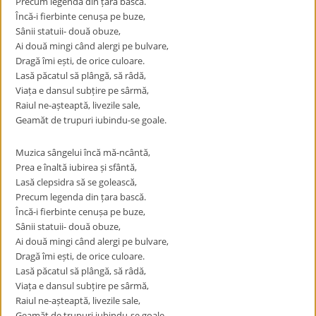
Precum legenda din țara bască.
Încă-i fierbinte cenușa pe buze,
Sânii statuii- două obuze,
Ai două mingi când alergi pe bulvare,
Dragă îmi ești, de orice culoare.
Lasă păcatul să plângă, să râdă,
Viața e dansul subțire pe sârmă,
Raiul ne-așteaptă, livezile sale,
Geamăt de trupuri iubindu-se goale.
Muzica sângelui încă mă-ncântă,
Prea e înaltă iubirea și sfântă,
Lasă clepsidra să se golească,
Precum legenda din țara bască.
Încă-i fierbinte cenușa pe buze,
Sânii statuii- două obuze,
Ai două mingi când alergi pe bulvare,
Dragă îmi ești, de orice culoare.
Lasă păcatul să plângă, să râdă,
Viața e dansul subțire pe sârmă,
Raiul ne-așteaptă, livezile sale,
Geamăt de trupuri iubindu-se goale.