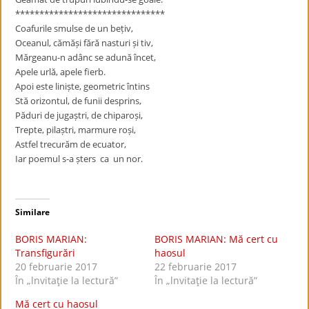
******************************
*
Coafurile smulse de un bețiv,
Oceanul, cămăși fără nasturi și tiv,
Mărgeanu-n adânc se adună încet,
Apele urlă, apele fierb.
Apoi este liniște, geometric întins
Stă orizontul, de funii desprins,
Păduri de jugaștri, de chiparoși,
Trepte, pilaștri, marmure roși,
Astfel trecurăm de ecuator,
Iar poemul s-a șters ca un nor.
Similare
BORIS MARIAN:
BORIS MARIAN: Mă cert cu
Transfigurări
haosul
20 februarie 2017
22 februarie 2017
În „lnvitaţie la lectură”
În „lnvitaţie la lectură”
Mă cert cu haosul