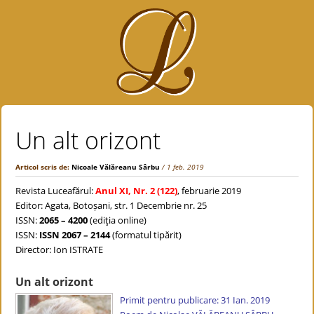
Un alt orizont
Articol scris de:
Nicoale Vălăreanu Sârbu
/ 1 feb. 2019
Revista Luceafărul:
Anul XI, Nr. 2 (122)
, februarie 2019
Editor: Agata, Botoșani, str. 1 Decembrie nr. 25
ISSN:
2065 – 4200
(ediţia online)
ISSN:
ISSN 2067 – 2144
(formatul tipărit)
Director: Ion ISTRATE
Un alt orizont
Primit pentru publicare: 31 Ian. 2019