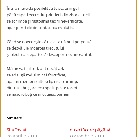
Într-o mare de posibilități te scalzi în gol
până capeți exercițiul prinderii din zbor al ideii,
se schimbă și răstoarnă teorii neverificate,
apar punctele de contact cu evoluția.
Când se dovedește că nicio taină nu-i perpetuă
se dezvăluie moartea trecutului
și pleci mai departe să descoperi necunoscutul.
Mâine va fi alt orizont decât azi,
se adaugă rodul minții fructificat,
apar în memorie alte sclipiri care irump,
dintr-un bulgăre rostogolit peste tăceri
se nasc roboți ce înlocuiesc oamenii.
Similare
Și a înviat
Într-o tăcere păgână
28 aprilie 2019
3 octombrie 2019