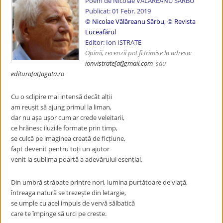
Poem de Nicolae VĂLĂREANU SÂRBU
Publicat: 01 Febr. 2019
© Nicolae Vălăreanu Sârbu, © Revista
Luceafărul
Editor: Ion ISTRATE
Opinii, recenzii pot fi trimise la adresa:
ionvistrate
[at]gmail.com
sau
editura[at]agata.ro
Cu o sclipire mai intensă decât alții
am reușit să ajung primul la liman,
dar nu așa ușor cum ar crede veleitarii,
ce hrănesc iluziile formate prin timp,
se culcă pe imaginea creată de ficțiune,
fapt devenit pentru toți un ajutor
venit la sublima poartă a adevărului esențial.
Din umbră străbate printre nori, lumina purtătoare de viață,
întreaga natură se trezește din letargie,
se umple cu acel impuls de vervă sălbatică
care te împinge să urci pe creste.