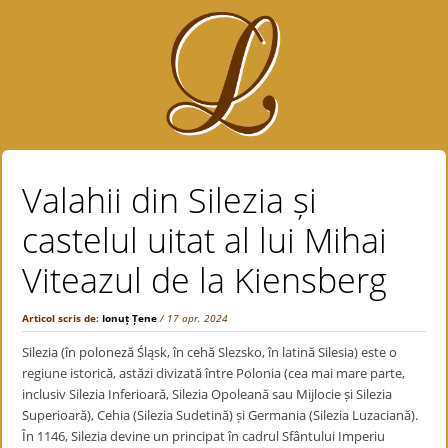
Valahii din Silezia și
castelul uitat al lui Mihai
Viteazul de la Kiensberg
Articol scris de:
Ionuț Țene
/ 17 apr. 2024
Silezia (în poloneză Śląsk, în cehă Slezsko, în latină Silesia) este o
regiune istorică, astăzi divizată între Polonia (cea mai mare parte,
inclusiv Silezia Inferioară, Silezia Opoleană sau Mijlocie și Silezia
Superioară), Cehia (Silezia Sudetină) și Germania (Silezia Luzaciană).
În 1146, Silezia devine un principat în cadrul Sfântului Imperiu