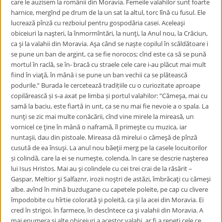
care le auzisem la românii din Moravia. Femeile valahilor sunt foarte
harnice, mergînd pe drum de la un sat la altul, torc lînă cu fusul. Ele
lucrează pînză cu rezboiul pentru gospodăria casei. Aceleaşi
obiceiuri la naşteri, la înmormîntări, la nunţi, la Anul nou, la Crăciun,
ca şi la valahii din Moravia. Aşa când se naşte copilul în scăldătoare i
se pune un ban de argint, ca se fie norocos; cînd este ca să se pună
mortul în raclă, se în- bracă cu straele cele care i-au plăcut mai mult
fiind în viaţă, în mână i se pune un ban vechii ca se plătească
podurile.” Burada le cercetează tradițiile cu o curiozitate aproape
copilărească și s-a axat pe limba și portul valahilor: ”Cămeşa, mai cu
samă la baciu, este fiartă in unt, ca se nu mai fie nevoie a o spala. La
nunţi se zic mai multe conăcării, cînd vine mirele la mireasă, un
vornicel ce ţine în mână o naframă, îl primeşte cu muzica, iar
nuntaşii, dau din pistoale. Mireasa dă mirelui o cămeşă de pînză
cusută de ea însuşi. La anul nou băeţii merg pe la casele locuitorilor
și colindă, care la ei se numeşte, colenda, în care se descrie naşterea
lui Isus Hristos. Mai au şi colindele cu cei trei crai de la răsărit –
Gaspar, Meltior şi Salfaznr, irozii noştri de astăzi, îmbrăcaţi cu cămeşi
albe. avînd în mină buzdugane cu capetele poleite, pe cap cu clivere
împodobite cu hîrtie colorată şi poleită, ca şi la acei din Moravia. Ei
cred în strigoi. în farmece, în descîntece ca şi valahii din Moravia. A
mai enumera şi alte obiceiuri a acestor valahi, ar fi a repeţi cele ce