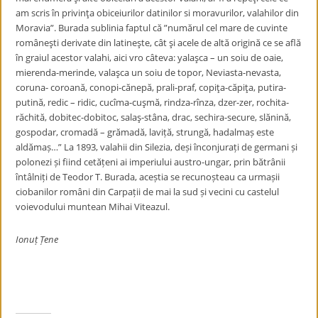
am scris în privinţa obiceiurilor datinilor si moravurilor, valahilor din
Moravia”. Burada sublinia faptul că ”numărul cel mare de cuvinte
româneşti derivate din latineşte, cât şi acele de altă origină ce se află
în graiul acestor valahi, aici vro câteva: yalaşca – un soiu de oaie,
mierenda-merinde, valaşca un soiu de topor, Neviasta-nevasta,
coruna- coroană, conopi-cănepă, prali-praf, copiţa-căpiţa, putira-
putină, redic – ridic, cucîma-cuşmă, rindza-rînza, dzer-zer, rochita-
răchită, dobitec-dobitoc, salaş-stâna, drac, sechira-secure, slănină,
gospodar, cromadă – grămadă, laviță, strungă, hadalmaș este
aldămaș…” La 1893, valahii din Silezia, deși înconjurați de germani și
polonezi și fiind cetățeni ai imperiului austro-ungar, prin bătrânii
întâlniți de Teodor T. Burada, aceștia se recunoșteau ca urmașii
ciobanilor români din Carpații de mai la sud și vecini cu castelul
voievodului muntean Mihai Viteazul.
Ionuț Țene