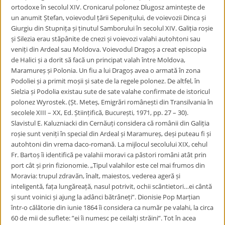
ortodoxe în secolul XIV. Cronicarul polonez Dlugosz amintește de
un anumit Ștefan, voievodul țării Sepenițului, de voievozii Dinca și
Giurgiu din Stupnița și ținutul Samborului în secolul XIV. Galiția roșie
și Silezia erau stăpânite de cnezi și voievozi valahi autohtoni sau
veniți din Ardeal sau Moldova. Voievodul Dragoș a creat episcopia
de Halici și a dorit să facă un principat valah între Moldova,
Maramureș și Polonia. Un fiu a lui Dragoș avea o armată în zona
Podoliei și a primit moșii și sate de la regele polonez. De altfel, în
Sielzia și Podolia existau sute de sate valahe confirmate de istoricul
polonez Wyrostek. (Șt. Meteș, Emigrări românești din Transilvania în
secolele XIII – XX, Ed. Științifică, București, 1971, pp. 27 – 30).
Slavistul E. Kaluzniacki din Cernăuți considera că românii din Galiția
roșie sunt veniți în special din Ardeal și Maramureș, deși puteau fi și
autohtoni din vrema daco-romană. La mijlocul secolului XIX, cehul
Fr. Bartoș îi identifică pe valahii moravi ca păstori români atât prin
port cât și prin fizionomie. „Tipul valahilor este cel mai frumos din
Moravia: trupul zdravăn, înalt, maiestos, vederea ageră și
inteligentă, fața lungăreață, nasul potrivit, ochii scântietori…ei cântă
și sunt voinici și ajung la adânci bătrâneți”. Dionisie Pop Marțian
într-o călătorie din iunie 1864 îi considera ca număr pe valahi, la circa
60 de mii de suflete: ”ei îi numesc pe ceilalți străini”. Tot în acea