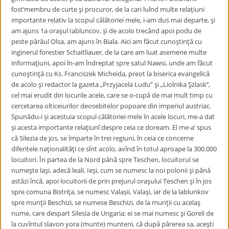
fost’membru de curte şi procuror, de la cari luînd multe relaţiuni
importante relativ la scopul călătoriei mele, i-am dus mai departe, şi
am ajuns 1a oraşul Iabluncov, şi de acolo trecând apoi podu de
peste părăul Olsa, am ajuns în Biala. Aici am făcut cunoştinţă cu
inginerul forestier Schaitliauer, de la care am luat asemene multe
informaţiuni, apoi în-am îndreptat spre satul Nawsi, unde am făcut
cunoştinţă cu Ks. Franciszek Micheida, preot la biserica evangelică
de acolo şi redactor la gazeta „Przyjacela Ludu” şi „Liolnika Şzlask‘‘,
cel mai erudit din locurile acele, care se o-cupă de mai mult timp cu
cercetarea olticeiurilor deosebitelor popoare din imperiul austriac.
Spunâdu-i şi acestuia scopul călătoriei mele în acele locuri, me-a dat
şi acesta importante relaţiunî despre ceia ce doream. El me-a’ spus
că Silezia de jos, se împarte în trei regiuni, în ceia ce concerne
diferitele naţionalităţi ce sînt acolo, avînd în totul aproape la 300.000
locuitori. În partea de la Nord până spre Teschen, locuitorul se
numeşte laşi, adecă leali, Ieşi, cum se numesc la noi polonii şi pănă
astăzi încă, apoi locuitorii de prin prejurul oraşului Teschen şi în jos
spre comuna Bistriţa, se numesc Valașii, Valaşi, iar de la lablunkov
spre munţii Beschizi, se numese Beschizi, de la munţii cu acelaş
nume, care despart Silesia de Ungaria; ei se mai numesc şi Goreli de
la cuvîntul slavon yora (munte) munteni, că după părerea sa, aceşti