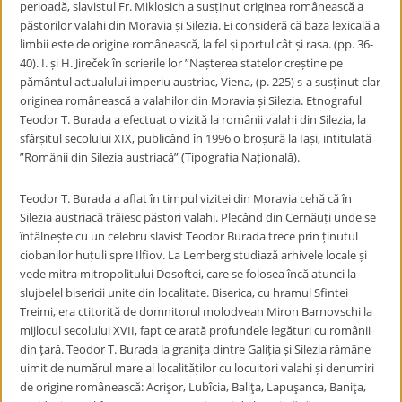
perioadă, slavistul Fr. Miklosich a susținut originea românească a
păstorilor valahi din Moravia și Silezia. Ei consideră că baza lexicală a
limbii este de origine românească, la fel și portul cât și rasa. (pp. 36-
40). I. și H. Jireček în scrierile lor ”Nașterea statelor creștine pe
pământul actualului imperiu austriac, Viena, (p. 225) s-a susținut clar
originea românească a valahilor din Moravia și Silezia. Etnograful
Teodor T. Burada a efectuat o vizită la românii valahi din Silezia, la
sfârșitul secolului XIX, publicând în 1996 o broșură la Iași, intitulată
”Românii din Silezia austriacă” (Tipografia Națională).
Teodor T. Burada a aflat în timpul vizitei din Moravia cehă că în
Silezia austriacă trăiesc păstori valahi. Plecând din Cernăuți unde se
întâlnește cu un celebru slavist Teodor Burada trece prin ținutul
ciobanilor huțuli spre Ilfiov. La Lemberg studiază arhivele locale și
vede mitra mitropolitului Dosoftei, care se folosea încă atunci la
slujbelel bisericii unite din localitate. Biserica, cu hramul Sfintei
Treimi, era ctitorită de domnitorul molodvean Miron Barnovschi la
mijlocul secolului XVII, fapt ce arată profundele legături cu românii
din țară. Teodor T. Burada la granița dintre Galiția și Silezia rămâne
uimit de numărul mare al localităților cu locuitori valahi și denumiri
de origine românească: Acrişor, Lubîcia, Baliţa, Lapuşanca, Baniţa,