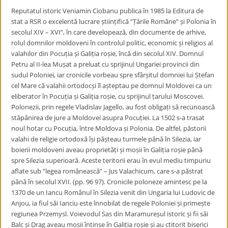
Reputatul istoric Veniamin Ciobanu publica în 1985 la Editura de
stat a RSR o excelentă lucrare științifică ”Țările Române” și Polonia în
secolul XIV – XVI”, în care developează, din documente de arhive,
rolul domnilor moldoveni în controlul politic, economic și religios al
valahilor din Pocuția și Galiția roșie, încă din secolul XIV. Domnul
Petru al II-lea Mușat a preluat cu sprijinul Ungariei provincii din
sudul Poloniei, iar cronicile vorbeau spre sfârșitul domniei lui Ștefan
cel Mare că valahii ortodocși îl așteptau pe domnul Moldovei ca un
eliberator în Pocuția și Galiția roșie, cu sprijinul țarului Moscovei.
Polonezii, prin regele Vladislav Jagello, au fost obligați să recunoască
stăpânirea de jure a Moldovei asupra Pocuției. La 1502 s-a trasat
noul hotar cu Pocuția, între Moldova și Polonia. De altfel, păstorii
valahi de religie ortodoxă își pășteau turmele până în Silezia, iar
boierii moldoveni aveau proprietăți și moșii în Galiția roșie până
spre Silezia superioară. Aceste teritorii erau în evul mediu timpuriu
aflate sub ”legea românească” – Jus Valachicum, care s-a păstrat
până în secolul XVII. (pp. 96 97). Cronicile poloneze amintesc pe la
1370 de un Iancu Românul în Silezia venit din Ungaria lui Ludovic de
Anjou, ia fiul săi Ianciu este înnobilat de regele Poloniei și primește
regiunea Przemysl. Voievodul Sas din Maramureșul istoric și fii săi
Balc și Drag aveau moșii întinse în Galiția roșie și au ctitorit biserici