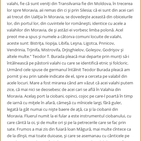
valahi, fie că sunt veniţi din Transilvania fie din Moldova, în trecerea
lor spre Moravia, aii remas din ci şi prin Silesia; că ei sunt din acei cari
aii trecut din Ualiţia în Moravia, se dovedeşte această din obiceiurile
lor, din portul lor, din cuvintele lor româneşti, identice cu acele a
valahilor din Moravia, de şi astăzi ei vorbesc limba polonă. Acel
preot me-a spus şi numele a câtorva comuni locuite de valahi,
aceste sunt: Bistriţa, Iiopija, Libifa, Leşna, Ligotca, Pnnicov,
Vendrinia, Trjinifa, Mistrovifa, Drjisghielov, Goleşov, Godrişov şi
altele multe.” Teodor T. Burada pleacă mai departe prin munți să-i
întâlnească pe păstorii valahi cu care se identifică etnic și folcloric.
Urmând cele spuse de germanul întâlnit Teodor Burada pleacă am
pornit şi eu prin satele indicate de el, spre a cerceta pe valabil din
acele locuri. Mare a fost mirarea când am văzut că acei valahi putem
zice, că mai nici se deosebesc de acei cari se află în Valahia din
Moravia. Acelaş port la ciobani, opinci, cojoc pe care-l poartă în timp
de iarnă cu miţele în afară, cămeşă cu mînicele largi, fără guler,
legată la gât numai cu nişte baere de aţă, ca şi la ciobanii din
Moravia. Fluerul numit la ei fular a este instrumentul ciobanului, cu
care cântă la oi, şi de multe ori şi pe la petrecerile care se fac prin
sate. Frumos a mai zis din fuiară loan Măgură, mai multe cîntece ca
de la dînşii, mai toate duioase, şi care se asemanau cu cânticele pe