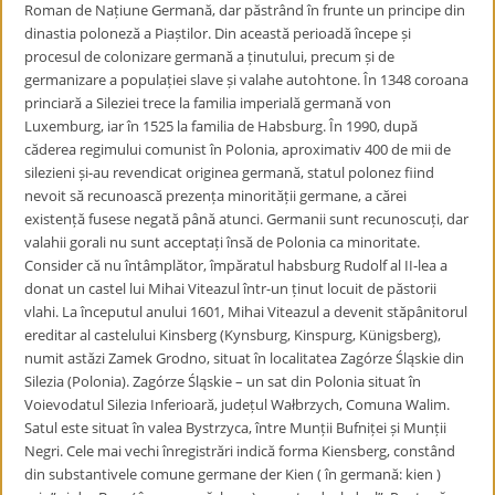
Roman de Națiune Germană, dar păstrând în frunte un principe din
dinastia poloneză a Piaștilor. Din această perioadă începe și
procesul de colonizare germană a ținutului, precum și de
germanizare a populației slave și valahe autohtone. În 1348 coroana
princiară a Sileziei trece la familia imperială germană von
Luxemburg, iar în 1525 la familia de Habsburg. În 1990, după
căderea regimului comunist în Polonia, aproximativ 400 de mii de
silezieni și-au revendicat originea germană, statul polonez fiind
nevoit să recunoască prezența minorității germane, a cărei
existență fusese negată până atunci. Germanii sunt recunoscuți, dar
valahii gorali nu sunt acceptați însă de Polonia ca minoritate.
Consider că nu întâmplător, împăratul habsburg Rudolf al II-lea a
donat un castel lui Mihai Viteazul într-un ținut locuit de păstorii
vlahi. La începutul anului 1601, Mihai Viteazul a devenit stăpânitorul
ereditar al castelului Kinsberg (Kynsburg, Kinspurg, Künigsberg),
numit astăzi Zamek Grodno, situat în localitatea Zagórze Śląskie din
Silezia (Polonia). Zagórze Śląskie – un sat din Polonia situat în
Voievodatul Silezia Inferioară, județul Wałbrzych, Comuna Walim.
Satul este situat în valea Bystrzyca, între Munții Bufniței și Munții
Negri. Cele mai vechi înregistrări indică forma Kiensberg, constând
din substantivele comune germane der Kien ( în germană: kien )