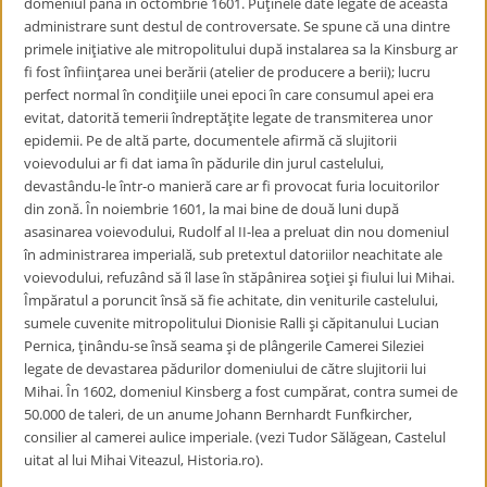
domeniul până în octombrie 1601. Puţinele date legate de această
administrare sunt destul de controversate. Se spune că una dintre
primele iniţiative ale mitropolitului după instalarea sa la Kinsburg ar
fi fost înfiinţarea unei berării (atelier de producere a berii); lucru
perfect normal în condiţiile unei epoci în care consumul apei era
evitat, datorită temerii îndreptăţite legate de transmiterea unor
epidemii. Pe de altă parte, documentele afirmă că slujitorii
voievodului ar fi dat iama în pădurile din jurul castelului,
devastându-le într-o manieră care ar fi provocat furia locuitorilor
din zonă. În noiembrie 1601, la mai bine de două luni după
asasinarea voievodului, Rudolf al II-lea a preluat din nou domeniul
în administrarea imperială, sub pretextul datoriilor neachitate ale
voievodului, refuzând să îl lase în stăpânirea soţiei şi fiului lui Mihai.
Împăratul a poruncit însă să fie achitate, din veniturile castelului,
sumele cuvenite mitropolitului Dionisie Ralli şi căpitanului Lucian
Pernica, ţinându-se însă seama şi de plângerile Camerei Sileziei
legate de devastarea pădurilor domeniului de către slujitorii lui
Mihai. În 1602, domeniul Kinsberg a fost cumpărat, contra sumei de
50.000 de taleri, de un anume Johann Bernhardt Funfkircher,
consilier al camerei aulice imperiale. (vezi Tudor Sălăgean, Castelul
uitat al lui Mihai Viteazul, Historia.ro).