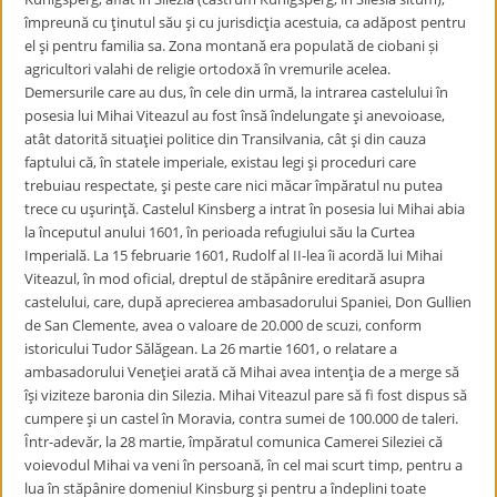
împreună cu ţinutul său şi cu jurisdicţia acestuia, ca adăpost pentru
el şi pentru familia sa. Zona montană era populată de ciobani și
agricultori valahi de religie ortodoxă în vremurile acelea.
Demersurile care au dus, în cele din urmă, la intrarea castelului în
posesia lui Mihai Viteazul au fost însă îndelungate şi anevoioase,
atât datorită situaţiei politice din Transilvania, cât şi din cauza
faptului că, în statele imperiale, existau legi şi proceduri care
trebuiau respectate, şi peste care nici măcar împăratul nu putea
trece cu uşurinţă. Castelul Kinsberg a intrat în posesia lui Mihai abia
la începutul anului 1601, în perioada refugiului său la Curtea
Imperială. La 15 februarie 1601, Rudolf al II-lea îi acordă lui Mihai
Viteazul, în mod oficial, dreptul de stăpânire ereditară asupra
castelului, care, după aprecierea ambasadorului Spaniei, Don Gullien
de San Clemente, avea o valoare de 20.000 de scuzi, conform
istoricului Tudor Sălăgean. La 26 martie 1601, o relatare a
ambasadorului Veneţiei arată că Mihai avea intenţia de a merge să
îşi viziteze baronia din Silezia. Mihai Viteazul pare să fi fost dispus să
cumpere şi un castel în Moravia, contra sumei de 100.000 de taleri.
Într-adevăr, la 28 martie, împăratul comunica Camerei Sileziei că
voievodul Mihai va veni în persoană, în cel mai scurt timp, pentru a
lua în stăpânire domeniul Kinsburg şi pentru a îndeplini toate