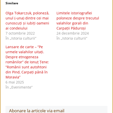
Similare
Olga Tokarczuk, poloneză,
Limitele istoriografiei
unul (-una) dintre cei mai
poloneze despre trecutul
cunoscuți și iubiți oameni
valahilor gorali din
ai condeiului
Carpații Păduroși
7 octombrie 2022
24 decembrie 2024
În „Istoria culturii”
În „Istoria culturii”
Lansare de carte – ”Pe
urmele valahilor uitați.
Despre etnogeneza
românilor” de Ionuț Țene:
”Românii sunt autohtoni
din Pind, Carpați până în
Moravia”
6 mai 2025
În „Evenimente”
Abonare la articole via email