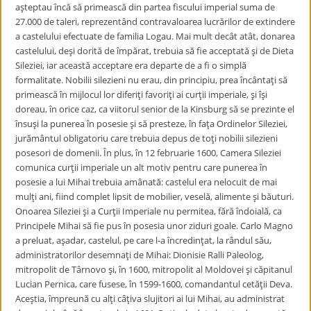
aşteptau încă să primească din partea fiscului imperial suma de
27.000 de taleri, reprezentând contravaloarea lucrărilor de extindere
a castelului efectuate de familia Logau. Mai mult decât atât, donarea
castelului, deşi dorită de împărat, trebuia să fie acceptată şi de Dieta
Sileziei, iar această acceptare era departe de a fi o simplă
formalitate. Nobilii silezieni nu erau, din principiu, prea încântaţi să
primească în mijlocul lor diferiţi favoriţi ai curţii imperiale, şi îşi
doreau, în orice caz, ca viitorul senior de la Kinsburg să se prezinte el
însuşi la punerea în posesie şi să presteze, în faţa Ordinelor Sileziei,
jurământul obligatoriu care trebuia depus de toţi nobilii silezieni
posesori de domenii. În plus, în 12 februarie 1600, Camera Sileziei
comunica curţii imperiale un alt motiv pentru care punerea în
posesie a lui Mihai trebuia amânată: castelul era nelocuit de mai
mulţi ani, fiind complet lipsit de mobilier, veselă, alimente şi băuturi.
Onoarea Sileziei şi a Curţii Imperiale nu permitea, fără îndoială, ca
Principele Mihai să fie pus în posesia unor ziduri goale. Carlo Magno
a preluat, aşadar, castelul, pe care l-a încredinţat, la rândul său,
administratorilor desemnaţi de Mihai: Dionisie Ralli Paleolog,
mitropolit de Târnovo şi, în 1600, mitropolit al Moldovei şi căpitanul
Lucian Pernica, care fusese, în 1599-1600, comandantul cetăţii Deva.
Aceştia, împreună cu alţi câţiva slujitori ai lui Mihai, au administrat