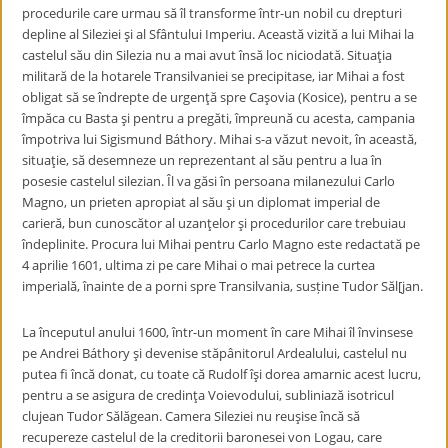
procedurile care urmau să îl transforme într-un nobil cu drepturi
depline al Sileziei şi al Sfântului Imperiu. Această vizită a lui Mihai la
castelul său din Silezia nu a mai avut însă loc niciodată. Situaţia
militară de la hotarele Transilvaniei se precipitase, iar Mihai a fost
obligat să se îndrepte de urgenţă spre Caşovia (Kosice), pentru a se
împăca cu Basta şi pentru a pregăti, împreună cu acesta, campania
împotriva lui Sigismund Báthory. Mihai s-a văzut nevoit, în această,
situaţie, să desemneze un reprezentant al său pentru a lua în
posesie castelul silezian. Îl va găsi în persoana milanezului Carlo
Magno, un prieten apropiat al său şi un diplomat imperial de
carieră, bun cunoscător al uzanţelor şi procedurilor care trebuiau
îndeplinite. Procura lui Mihai pentru Carlo Magno este redactată pe
4 aprilie 1601, ultima zi pe care Mihai o mai petrece la curtea
imperială, înainte de a porni spre Transilvania, susține Tudor Săl[jan.
La începutul anului 1600, într-un moment în care Mihai îl învinsese
pe Andrei Báthory şi devenise stăpânitorul Ardealului, castelul nu
putea fi încă donat, cu toate că Rudolf îşi dorea amarnic acest lucru,
pentru a se asigura de credinţa Voievodului, subliniază isotricul
clujean Tudor Sălăgean. Camera Sileziei nu reuşise încă să
recupereze castelul de la creditorii baronesei von Logau, care