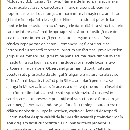
Moldavieţ, Bobîrca sau Nanova. ”Nimeni de la noi pănă acum n-a
fost în acele sate să le cerceteze, nimene n-a scris obiceiurile
poporului de acolo, la nunţi, la înmormîntări, la naşteri, la anul nou
şi la alte împrejurări a le vieţii lor. Nimeni n-a adunat poesiile lor,
danţurile lor, musica lor; au rămas şi ele date uitării ca şi multe altele
care ne interesează mai de aproape, şi a căror cunoştinţă este de
cea mai mare importanţă pentru studiul regiunilor ce au fost
cândva impoporate de neamul romanesc. Aş fi dorit mult se
întreprind eu această cercetare, precum am făcut asupra diverselor
grupuri de români vezuţi de mine pănă acuma, dacă timpul m-ar fi
îngăduit, nu voi lipsi însă, de a mă duce şi prin acele locuri într-o
viitoare a me călătorie. Observând şi urmărind continuitatea
acestor sate preserate de-alungul Graliţiei, era natural ca ele să se
întin dă mai departe, trecînd prin Silesia austriacă pentru ca se
ajungă în Moravia. În adevăr această observaţiune nu m-a înşelat de
loc, căci continuitatea acestor sate spre Moravia. să observă în
satele care sunt preserate prin mijlocul Silesiei, spre a forma un şir
care merg în Moravia, unde se şi infundă.” Etnologul Burada era un
călător neobosit. Ajunge în Teschen, capitala Sileziei și descoperă
lucruri inedite despre valahii de la 1893 din această provincie: ”Tot în
acel oraş am făcut cunoştinţă cu Dr. Ioan Witzens profesor la
gimnasiu de acolo, şi cu bătrânul octogenar Fridrich Clelbfuhs