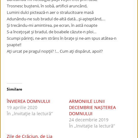
Trosnesc buştenii, în sobă, artificii aruncând,
Lumini dulci pictează-n aer o stralucitoare masă
Adunându-ne sub bradul de-altă dată…şi-aşteptând,…
Şi trecându-mi amintirea, pe ecran, în astă noapte
S-a înceţoşat şi bradul, de boabele căzute-n ploi…
Scumpi părinţi, ne-am strâns în braţe şi ne-am spus atâtea-n
şoapte!!
Aţi urcat pe pragul nopţii? !… Cum aţi dispărut, apoi!?
Similare
ÎNVIEREA DOMNULUI
ARMONIILE LUNII
19 aprilie 2020
DECEMBRIE NAȘTEREA
În „lnvitaţie la lectură”
DOMNULUI
24 decembrie 2019
În „lnvitaţie la lectură”
Zile de Crăciun, de Lia