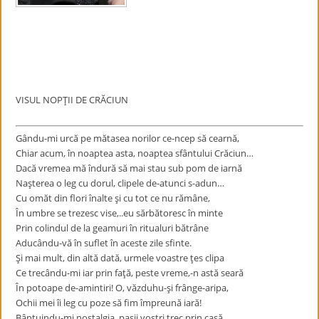
.
VISUL NOPŢII DE CRĂCIUN
Gându-mi urcă pe mătasea norilor ce-ncep să cearnă,
Chiar acum, în noaptea asta, noaptea sfântului Crăciun…
Dacă vremea mă îndură să mai stau sub pom de iarnă
Naşterea o leg cu dorul, clipele de-atunci s-adun…
Cu omăt din flori înalte şi cu tot ce nu rămâne,
În umbre se trezesc vise,..eu sărbătoresc în minte
Prin colindul de la geamuri în ritualuri bătrâne
Aducându-vă în suflet în aceste zile sfinte.
Şi mai mult, din altă dată, urmele voastre ţes clipa
Ce trecându-mi iar prin faţă, peste vreme,-n astă seară
În potoape de-amintiri! O, văzduhu-şi frânge-aripa,
Ochii mei îi leg cu poze să fim împreună iară!
Bântuindu-mi nostalgia, paşii voştri trec prin casă,