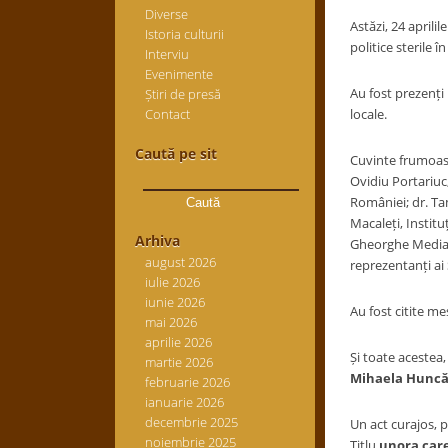
Diverse
Astăzi, 24 aprili
Istoria culturii
politice sterile î
Interviu
Evenimente
Au fost prezenți 
Știri de presă
Contact
locale.
Caută pe sit
Cuvinte frumoase
Caută
Ovidiu Portariuc
după:
României; dr. Ta
Macaleți, Institu
Arhiva
Gheorghe Median
august 2026
reprezentanți ai 
iulie 2026
iunie 2026
Au fost citite m
mai 2026
aprilie 2026
Și toate acestea,
martie 2026
Mihaela Hunc
februarie 2026
ianuarie 2026
decembrie 2025
Un act curajos, p
noiembrie 2025
Titlu
unora car