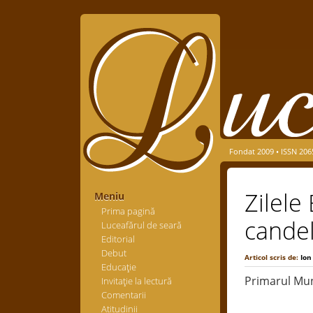
Fondat 2009 • ISSN 206
Zilele
Meniu
Prima pagină
cande
Luceafărul de seară
Editorial
Debut
Articol scris de:
Ion
Educaţie
Primarul Muni
Invitaţie la lectură
Comentarii
Atitudinii