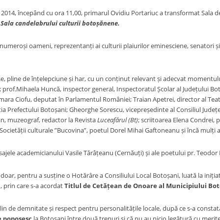
le 2014, începând cu ora 11,00, primarul Ovidiu Portariuc a transformat Sala de
n
Sala candelabrului culturii botoșănene.
numeroși oameni, reprezentanți ai culturii plaiurilor eminesciene, senatori și p
, pline de înțelepciune și har, cu un conținut relevant și adecvat momentului
; prof.Mihaela Huncă, inspector general, Inspectoratul Școlar al Județului Bo
mara Ciofu, deputat în Parlamentul României; Traian Apetrei, director al Teat
ția Prefectului Botoșani; Gheorghe Sorescu, vicepreședinte al Consiliul Județ
, muzeograf, redactor la Revista
Luceafărul (Bt)
; scriitoarea Elena Condrei, p
Societății culturale ”Bucovina”, poetul Dorel Mihai Gaftoneanu și încă mulți al
esajele academicianului Vasile Tărâțeanu (Cernăuți) și ale poetului pr. Teodo
 doar, pentru a susține o Hotărâre a Consiliului Local Botoșani, luată la iniți
ă
, prin care s-a acordat
Titlul de Cetățean de Onoare al Municipiului Bot
lin de demnitate și respect pentru personalitățile locale, după ce s-a constata
e poposesc
la Botoșani între două trenuri și că nu au nicio legătură cu meritel