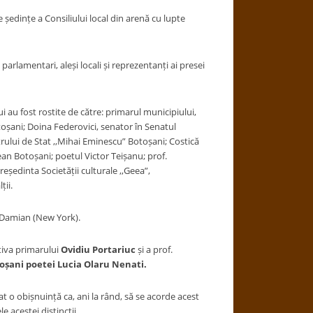
 ședințe a Consiliului local din arenă cu lupte
arlamentari, aleși locali și reprezentanți ai presei
 au fost rostite de către: primarul municipiului,
toșani; Doina Federovici, senator în Senatul
rului de Stat ,,Mihai Eminescu” Botoșani; Costică
ean Botoșani; poetul Victor Teișanu; prof.
reședinta Societății culturale ,,Geea”,
ții.
r Damian (New York).
ativa primarului
Ovidiu Portariuc
și a prof.
oșani poetei Lucia Olaru Nenati.
t o obișnuință ca, ani la rând, să se acorde acest
e acestei distincții.