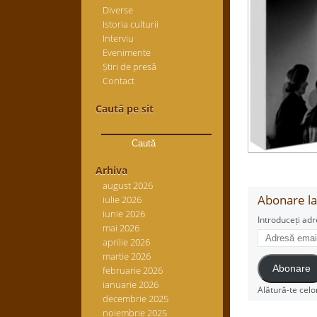
Diverse
Istoria culturii
Interviu
Evenimente
Știri de presă
Contact
Caută pe sit
Caută
după:
Arhiva
august 2026
Abonare la 
iulie 2026
iunie 2026
Introduceți adr
mai 2026
Adresă
aprilie 2026
email
martie 2026
Abonare
februarie 2026
ianuarie 2026
Alătură-te celo
decembrie 2025
noiembrie 2025