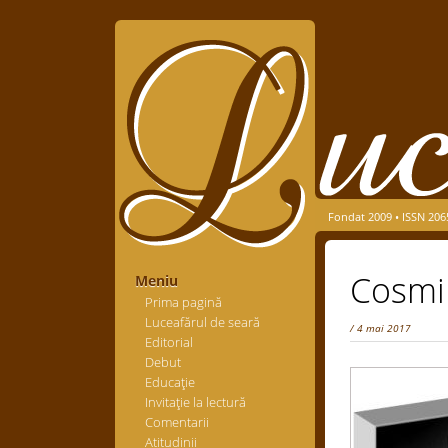
Fondat 2009 • ISSN 206
Cosmi
Meniu
Prima pagină
Luceafărul de seară
/ 4 mai 2017
Editorial
Debut
Educaţie
Invitaţie la lectură
Comentarii
Atitudinii