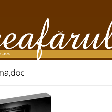
5 - 4200
na,doc