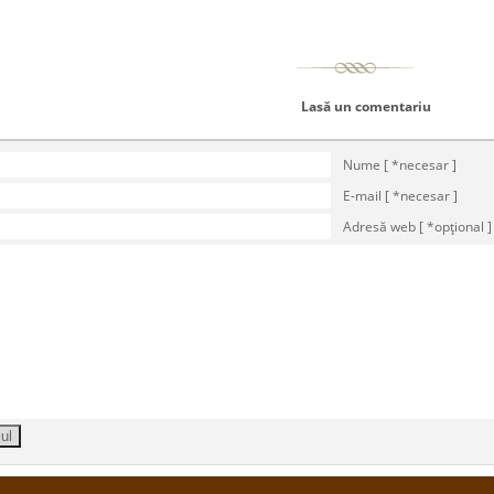
Lasă un comentariu
Nume [ *necesar ]
E-mail [ *necesar ]
Adresă web [ *opţional ]