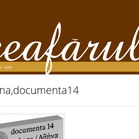
5 - 4200
na,documenta14