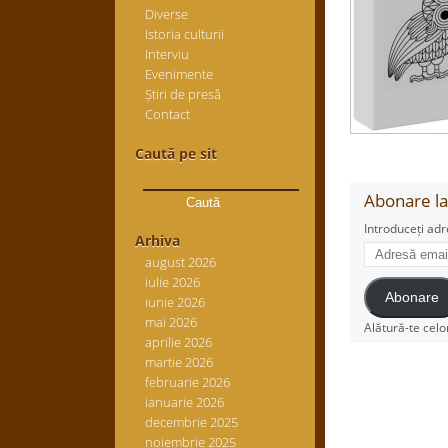
Diverse
Istoria culturii
Interviu
Evenimente
Știri de presă
Contact
Caută pe sit
Caută
după:
Abonare la 
Introduceți adr
Arhiva
Adresă
august 2026
email
iulie 2026
Abonare
iunie 2026
mai 2026
Alătură-te celo
aprilie 2026
martie 2026
februarie 2026
ianuarie 2026
decembrie 2025
noiembrie 2025