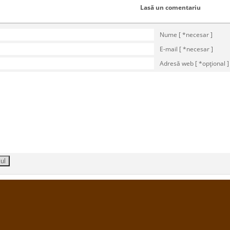
Lasă un comentariu
Nume [ *necesar ]
E-mail [ *necesar ]
Adresă web [ *opţional ]