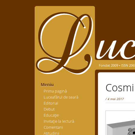
Fondat 2009 • ISSN 206
Cosmi
Meniu
Prima pagină
Luceafărul de seară
/ 4 mai 2017
Editorial
Debut
Educaţie
Invitaţie la lectură
Comentarii
Atitudinii