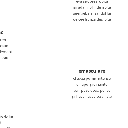
eva se dorea iubită
iar adam, plin de ispită
se-ntreba în gândul lui
de ce-i frunza dezlipită
ne
troni
scaun
 demoni
i braun
emasculare
el avea porniri intense
dinapoi şi dinainte
ea îi puse două pense
şi-l făcu flăcău pe cinste
ip de lut
d