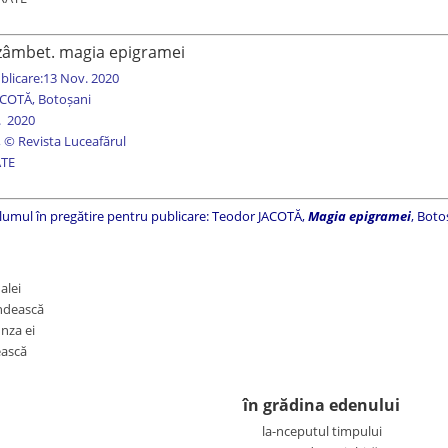
zâmbet. magia epigramei
blicare:13 Nov. 2020
ACOTĂ, Botoșani
. 2020
 © Revista Luceafărul
ATE
olumul în pregătire pentru publicare: Teodor JACOTĂ,
Magia epigramei
, Boto
alei
ândească
nza ei
ească
în grădina edenului
la-nceputul timpului