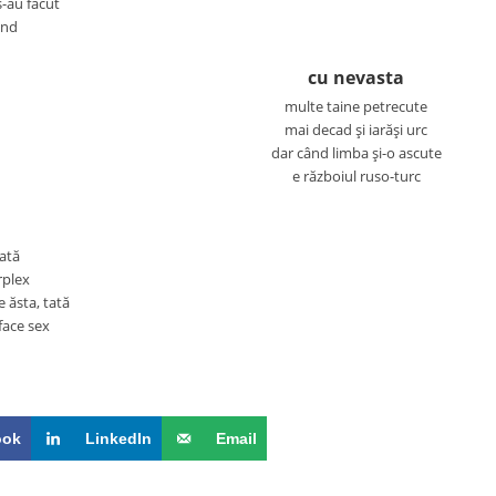
s-au făcut
und
cu nevasta
multe taine petrecute
mai decad şi iarăşi urc
dar când limba şi-o ascute
e războiul ruso-turc
dată
rplex
 ăsta, tată
face sex
ook
LinkedIn
Email