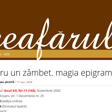
5 - 4200
ru un zâmbet. magia epigram
dor JACOTĂ
/ 17 nov. 2020
ul:
Anul XII, Nr.11 (143)
,
Noiembrie 2020
toșani, str. 1 Decembrie nr. 25
0
(ediţia online)
4
(formatul tipărit)
TRATE