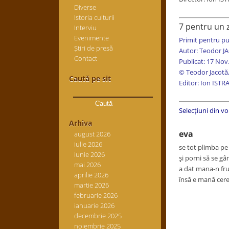
Diverse
Istoria culturii
7 pentru un 
Interviu
Evenimente
Primit pentru pu
Știri de presă
Autor: Teodor J
Contact
Publicat: 17 Nov
© Teodor Jacotă,
Caută pe sit
Editor: Ion ISTR
Caută
după:
Selecțiuni din v
Arhiva
eva
august 2026
iulie 2026
se tot plimba pe 
iunie 2026
şi porni să se g
mai 2026
a dat mana-n fru
aprilie 2026
însă e mană cer
martie 2026
februarie 2026
ianuarie 2026
decembrie 2025
noiembrie 2025