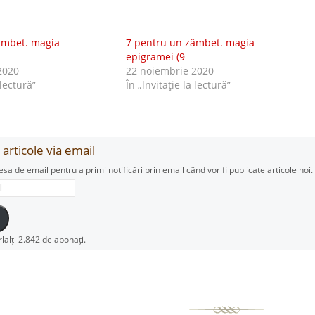
âmbet. magia
7 pentru un zâmbet. magia
epigramei (9
2020
22 noiembrie 2020
 lectură”
În „lnvitaţie la lectură”
articole via email
esa de email pentru a primi notificări prin email când vor fi publicate articole noi.
rlalți 2.842 de abonați.