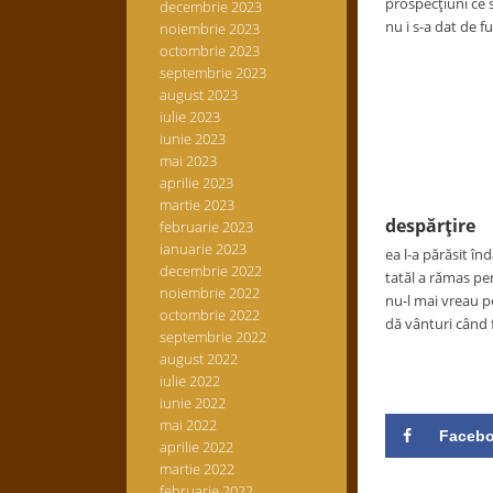
prospecţiuni ce 
decembrie 2023
nu i s-a dat de f
noiembrie 2023
octombrie 2023
septembrie 2023
august 2023
iulie 2023
iunie 2023
mai 2023
aprilie 2023
martie 2023
despărţire
februarie 2023
ianuarie 2023
ea l-a părăsit în
decembrie 2022
tatăl a rămas pe
noiembrie 2022
nu-l mai vreau pe
octombrie 2022
dă vânturi când 
septembrie 2022
august 2022
iulie 2022
iunie 2022
mai 2022
Faceb
aprilie 2022
martie 2022
februarie 2022