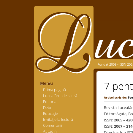
Fondat 2009 • ISSN 206
7 pent
Meniu
Prima pagină
Luceafărul de seară
Articol scris de:
Teo
Editorial
Debut
Revista Luceafăr
Educaţie
Editor: Agata, Bo
Invitaţie la lectură
ISSN:
2065 – 420
Comentarii
ISSN:
2067 – 214
Atitudinii
Director: Ion IS