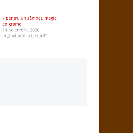
7 pentru un zâmbet. magia
epigramei
14 noiembrie 2020
În „lnvitaţie la lectură”