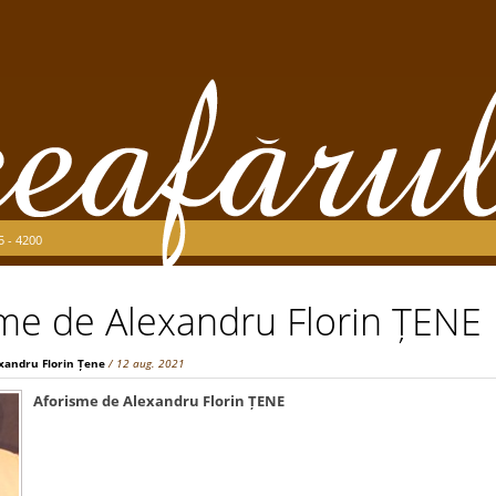
5 - 4200
me de Alexandru Florin ȚENE
xandru Florin Țene
/ 12 aug. 2021
Aforisme de Alexandru Florin ȚENE