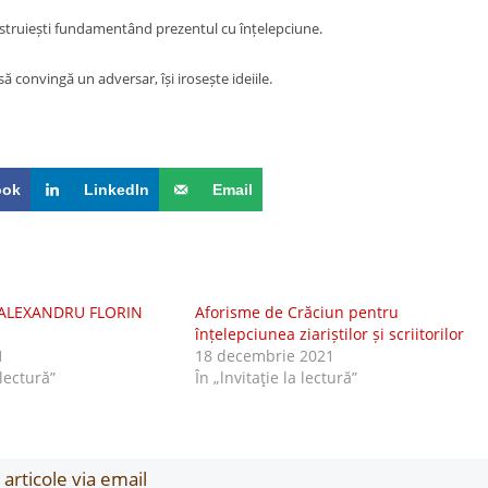
onstruiești fundamentând prezentul cu înțelepciune.
ă convingă un adversar, își irosește ideiile.
ook
LinkedIn
Email
ALEXANDRU FLORIN
Aforisme de Crăciun pentru
înțelepciunea ziariștilor și scriitorilor
1
18 decembrie 2021
 lectură”
În „lnvitaţie la lectură”
articole via email