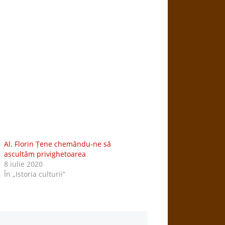
Al. Florin Țene chemându-ne să
ascultăm privighetoarea
8 iulie 2020
În „Istoria culturii”