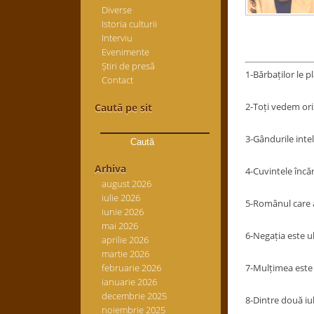
Diverse
Istoria culturii
Interviu
Evenimente
Știri de presă
1-Bărbaților le p
Contact
2-Toți vedem oriz
Caută pe sit
Caută
după:
3-Gândurile intel
Arhiva
4-Cuvintele încă
august 2026
iulie 2026
5-Românul care a 
iunie 2026
mai 2026
6-Negația este ul
aprilie 2026
martie 2026
februarie 2026
7-Mulțimea este u
ianuarie 2026
decembrie 2025
8-Dintre două iub
noiembrie 2025