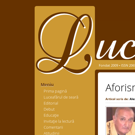
Fondat 2009 • ISSN 206
Aforis
Meniu
Prima pagină
Luceafărul de seară
Articol scris de:
Ale
Editorial
Debut
Educaţie
Invitaţie la lectură
Comentarii
Atitudinii