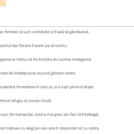
lac femeile că sunt vorbărețe și îi lasă să gândească.
ontul dar fiecare îl avem pe-al nostru.
igente ar trebui să fie însoțite de cuvinte inteligente.
rcate de înțelepciune ascund gânduri șirete.
pierdut încrederea în țara sa, și-a rupt piciorul drept.
timul refugiu al omului incult.
șor de manipulat, insul e mai greu să-l faci să înțeleagă.
iri trebuie s-o alegi pe cea care-ți răspunde tot cu iubire.