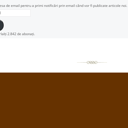
esa de email pentru a primi notificări prin email când vor fi publicate articole noi.
rlalți 2.842 de abonați.