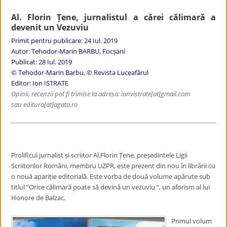
Al. Florin Țene, jurnalistul a cărei călimară a
devenit un Vezuviu
Primit pentru publicare: 24 Iul. 2019
Autor: Tehodor-Marin BARBU, Focșani
Publicat: 28 Iul. 2019
© Tehodor-Marin Barbu, © Revista Luceafărul
Editor: Ion ISTRATE
Opinii, recenzii pot fi trimise la adresa: ionvistrate
[at]gmail.com
sau editura[at]agata.ro
Prolificul jurnalist și scriitor Al.Florin Țene, președintele Ligii
Scriitorilor Români, membru UZPR, este prezent din nou în librării cu
o nouă apariție editorială. Este vorba de două volume apărute sub
titlul “Orice călimară poate să devină un vezuviu “, un aforism al lui
Honore de Balzac.
Primul volum