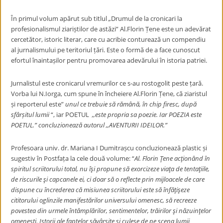
În primul volum apărut sub titlul
„
Drumul de la cronicari la
profesionalismul ziariștilor de astăzi” Al.Florin Țene este un adevărat
cercetător, istoric literar, care cu acribie conturează un compendiu
al jurnalismului pe teritoriul țări. Este o formă de a face cunoscut
efortul înaintașilor pentru promovarea adevărului în istoria patriei.
Jurnalistul este cronicarul vremurilor ce s-au rostogolit peste țară.
Vorba lui N.Iorga, cum spune în încheiere Al.Florin Țene, că ziaristul
și reporterul este”
unul ce trebuie să rămână, în chip firesc, după
sfârșitul lumii
“, iar POETUL
,,este propria sa poezie. Iar POEZIA este
POETUL.” concluzionează autorul ,,AVENTURII IDEILOR.”
Profesoara univ. dr. Mariana I Dumitrașcu concluzionează plastic și
sugestiv în Postfața la cele două volume: “
Al. Florin Ţene acţionând în
spiritul scriitorului total, nu îşi propune să exorcizeze viaţa de tentaţiile,
de riscurile şi capcanele ei, ci doar să o reflecte prin mijloacele de care
dispune cu încrederea că misiunea scriitorului este să înfăţişeze
cititorului oglinzile manifestărilor universului omenesc, să recreeze
povestea din urmele întâmplărilor, sentimentelor, trăirilor şi năzuinţelor
omeneşti. Istorii ale faptelor săvârşite şi culese de pe scena lumii