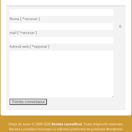
Nume [ *necesar ]
E-
mail [ *necesar ]
Adresă web [ *opţional ]
Drept de autor © 2009-2026
Revista Luceafărul
. Toate drepturile rezervate.
Revista Luceafărul foloseşte cu mândrie platforma de publicare Wordpress.