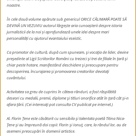
noastre.
În cele două volume apărute sub genericul ORICE CĂLIMARĂ POATE SĂ
DEVINĂ UN VEZUVIU autorul lărgește aria cunoașterii despre istoria
jurnalisticii de la noi și aprofundează unele idei despre mari
personalități cu ajutorul evantaiului eseistic.
Ca promotor de cultură, după cum spuneam, şi vocaţia de lider, devine
preşedinte al Ligii Scriitorilor Români cu treizeci şi trei de filiale în ţară şi
chiar peste hotare, manifestând deschidere şi preocupare pentru
descoperirea, încurajarea şi promovarea creatorilor devotaţi
cuvântului.
Activitatea sa greu de cuprins în câteva rânduri, a fost răsplătită
deseori cu medalii, premii, diplome şi titluri onorifice atât în ţară cât şi-n
afara ţării. (Cei interesaţi pot consulta CV publicat pe internet.)
Al. Florin Ţene este căsătorit cu sensibila şi talentata poetă Titina Nica-
Ţene şi au împreună doi copii: Florin şi Ionuţ, care, la rândul lor, au de
asemeni preocupări în domenii artistice.