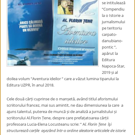
se intitulează
“Compendiu
la o Istorie a
jurnalismului
pe teritoriu
carpato-
danubiano-
pontic “,
apărut la
Editura
Napoca-Star,
2019 și al
doilea volum “Aventura ideilor “ care a văzut lumina tiparului la
Editura UZPR, în anul 2018.
Cele două cărți cuprinse de o manșetă, având titlul aforismului
scriitorului francez, mai sus amintit, ne dau dimensiunea la care a
ajuns talentul, puterea de muncă și de analiză a jurnalistului și
scriitorului Al.Florin Țene, despre care prefațatoarea cărții
profesoara Lucia-Elena Locusteanu scrie: “ A
l. Florin Ţene îşi
structurează carțile aşezând într-o ordine aleatorie articolele de istorie