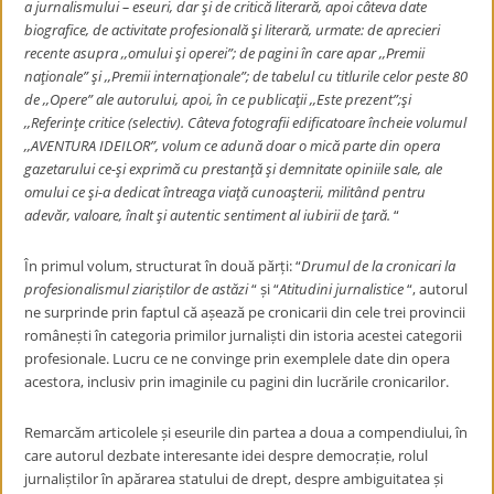
a jurnalismului – eseuri, dar şi de critică literară, apoi câteva date
biografice, de activitate profesională şi literară, urmate: de aprecieri
recente asupra ,,omului şi operei”; de pagini în care apar ,,Premii
naţionale” şi ,,Premii internaţionale”; de tabelul cu titlurile celor peste 80
de ,,Opere” ale autorului, apoi, în ce publicaţii ,,Este prezent”;şi
,,Referinţe critice (selectiv). Câteva fotografii edificatoare încheie volumul
,,AVENTURA IDEILOR”, volum ce adună doar o mică parte din opera
gazetarului ce-şi exprimă cu prestanţă şi demnitate opiniile sale, ale
omului ce şi-a dedicat întreaga viaţă cunoaşterii, militând pentru
adevăr, valoare, înalt şi autentic sentiment al iubirii de ţară.
“
În primul volum, structurat în două părți: “
Drumul de la cronicari la
profesionalismul ziariștilor de astăzi
“ și “
Atitudini jurnalistice
“, autorul
ne surprinde prin faptul că așează pe cronicarii din cele trei provincii
românești în categoria primilor jurnaliști din istoria acestei categorii
profesionale. Lucru ce ne convinge prin exemplele date din opera
acestora, inclusiv prin imaginile cu pagini din lucrările cronicarilor.
Remarcăm articolele și eseurile din partea a doua a compendiului, în
care autorul dezbate interesante idei despre democrație, rolul
jurnaliștilor în apărarea statului de drept, despre ambiguitatea și