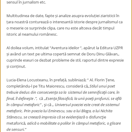
sensul în jurnalism etc.
Multitudinea de date, fapte și analize asupra evoluției ziaristicii în
țara noastră conturează o interesantă istorie despre jurnalismul ca
o meserie ce surprinde clipa, care nu este altceva decât timpul
istoric al neamului românesc.
Al doilea volum, intitulat “Aventura ideilor “, apărut la Editura UZPR
și având un text pe ultima copertă semnat de Doru Dinu Glăvan,,
cuprinde eseuri ce dezbat probleme de stil, raportul dintre expresie
și conținut.
Lucia-Elena Locusteanu, în prefață, subliniază; “ Al. Florin Ţene,
completându-l pe Titu Maiorescu, consideră că
,,Stilul unui poet
trebuie dedus din consecvenţa sa la sistemul de semnificaţii care, în
final, îl defineşte .”,
că ,,
Esenţa filosofică, la unii poeţi profunzi, se află
în câmpul metaforic”
, şi că
,, Universul poeziei este creat de sistemul
metaforic. Prin poezia lui Eminescu, sau a lui Blaga, a lui Nichita
Stănescu, se creează impresia că se evidenţiază
o disfuncţie
metaforică
, adică o mobilitate a polilor în câmpul metaforic, o glisare
de sensuri.”