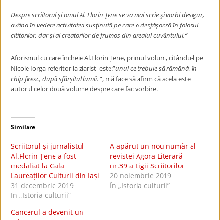
Despre scriitorul şi omul Al. Florin Ţene se va mai scrie şi vorbi desigur,
având în vedere activitatea susţinută pe care o desfăşoară în folosul
cititorilor, dar şi al creatorilor de frumos din arealul cuvântului.“
Aforismul cu care încheie Al.Florin Țene, primul volum, citându-l pe
Nicole Iorga referitor la ziarist este:”
unul ce trebuie să rămână, în
chip firesc, după sfârșitul lumii.
“, mă face să afirm că acela este
autorul celor două volume despre care fac vorbire.
Similare
Scriitorul și jurnalistul
A apărut un nou număr al
Al.Florin Țene a fost
revistei Agora Literară
medaliat la Gala
nr.39 a Ligii Scriitorilor
Laureaților Culturii din Iași
20 noiembrie 2019
31 decembrie 2019
În „Istoria culturii”
În „Istoria culturii”
Cancerul a devenit un