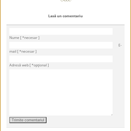
Lasă un comentariu
Nume [ *necesar ]
E-
mail [ *necesar ]
Adresă web [ *opţional ]