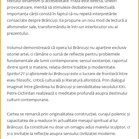
textului dinamism și accesibilitate. Fraza este directă, uneori
provocatoare, menită să stimuleze dezbaterea intelectuală.
Importanța cărții constă în faptul că nu repetă interpretările
consacrate despre Brâncuși. Ea propune un nou mod de lectură a
aforismelor sale, transformându-le într-un interlocutor viu al
prezentului.
Volumul demonstrează că opera lui Brâncuși nu aparține exclusiv
istoriei artei, ci rămâne o sursă de reflecție pentru problemele
fundamentale ale lumii contemporane: sensul existenței, raportul
dintre spirit și materie, relația dintre tradiție și modernitate.
Spiritul 21 și aforismele lui Brâncuși
este o lucrare de frontieră între
eseu filosofic, critică culturală și literatură aforistică. Prin dialogul
imaginat între gândirea lui Brâncuși și sensibilitatea secolului XXI,
Petre Cichirdan realizează o meditație profundă asupra destinului
culturii contemporane.
Cartea se remarcă prin originalitatea construcției, curajul polemic și
capacitatea de a readuce în actualitate mesajul spiritual al lui
Brâncuși. Ea constituie nu doar un omagiu adus marelui sculptor, ci
și o invitație la reflecție asupra sensului civilizației moderne.