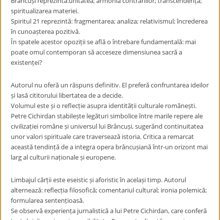
Brâncuși reprezintă:unitatea; armonia contrariilor; transcendența;
spiritualizarea materiei.
Spiritul 21 reprezintă: fragmentarea; analiza; relativismul; încrederea
în cunoașterea pozitivă.
În spatele acestor opoziții se află o întrebare fundamentală: mai
poate omul contemporan să acceseze dimensiunea sacră a
existenței?
Autorul nu oferă un răspuns definitiv. El preferă confruntarea ideilor
și lasă cititorului libertatea de a decide.
Volumul este și o reflecție asupra identității culturale românești.
Petre Cichirdan stabilește legături simbolice între marile repere ale
civilizației române și universul lui Brâncuși, sugerând continuitatea
unor valori spirituale care traversează istoria. Critica a remarcat
această tendință de a integra opera brâncușiană într-un orizont mai
larg al culturii naționale și europene.
Limbajul cărții este eseistic și aforistic în același timp. Autorul
alternează: reflecția filosofică; comentariul cultural; ironia polemică;
formularea sentențioasă.
Se observă experiența jurnalistică a lui Petre Cichirdan, care conferă