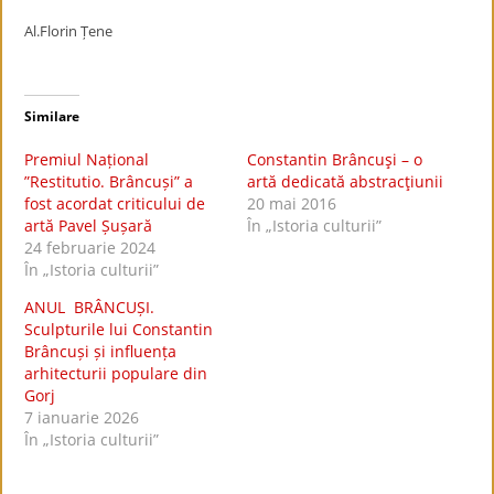
Al.Florin Țene
Similare
Premiul Național
Constantin Brâncuşi – o
”Restitutio. Brâncuși” a
artă dedicată abstracţiunii
fost acordat criticului de
20 mai 2016
artă Pavel Șușară
În „Istoria culturii”
24 februarie 2024
În „Istoria culturii”
ANUL BRÂNCUȘI.
Sculpturile lui Constantin
Brâncuși și influența
arhitecturii populare din
Gorj
7 ianuarie 2026
În „Istoria culturii”