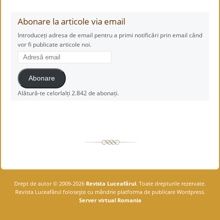
Abonare la articole via email
Introduceți adresa de email pentru a primi notificări prin email când
vor fi publicate articole noi.
Adresă
email
Abonare
Alătură-te celorlalți 2.842 de abonați.
Drept de autor © 2009-2026
Revista Luceafărul
. Toate drepturile rezervate.
Revista Luceafărul foloseşte cu mândrie platforma de publicare Wordpress.
Server virtual Romania