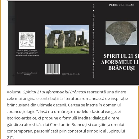
Volumul
Spiritul 21 și aforismele lui Brâncuși
reprezintă una dintre
cele mai originale contribuții la literatura românească de inspirație
brâncușiană din ultimele decenii. Cartea se înscrie în domeniul
„brâncușiologiei”, însă nu urmărește modelul clasic al exegezei
istorico-artistice, ci propune o formulă inedită: dialogul dintre
gândirea aforistică a lui Constantin Brâncuși și conștiința omului
contemporan, personificată prin conceptul simbolic al „Spiritului
21”.