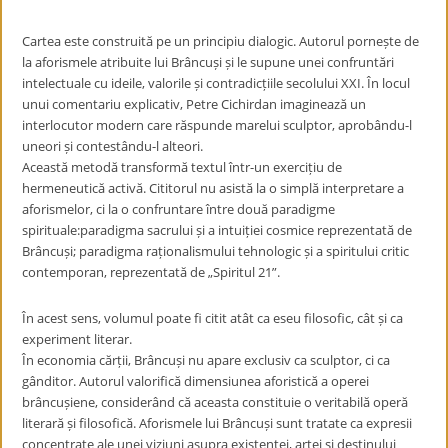
Cartea este construită pe un principiu dialogic. Autorul pornește de
la aforismele atribuite lui Brâncuși și le supune unei confruntări
intelectuale cu ideile, valorile și contradicțiile secolului XXI. În locul
unui comentariu explicativ, Petre Cichirdan imaginează un
interlocutor modern care răspunde marelui sculptor, aprobându-l
uneori și contestându-l alteori.
Această metodă transformă textul într-un exercițiu de
hermeneutică activă. Cititorul nu asistă la o simplă interpretare a
aforismelor, ci la o confruntare între două paradigme
spirituale:paradigma sacrului și a intuiției cosmice reprezentată de
Brâncuși; paradigma raționalismului tehnologic și a spiritului critic
contemporan, reprezentată de „Spiritul 21”.
În acest sens, volumul poate fi citit atât ca eseu filosofic, cât și ca
experiment literar.
În economia cărții, Brâncuși nu apare exclusiv ca sculptor, ci ca
gânditor. Autorul valorifică dimensiunea aforistică a operei
brâncușiene, considerând că aceasta constituie o veritabilă operă
literară și filosofică. Aforismele lui Brâncuși sunt tratate ca expresii
concentrate ale unei viziuni asupra existenței, artei și destinului