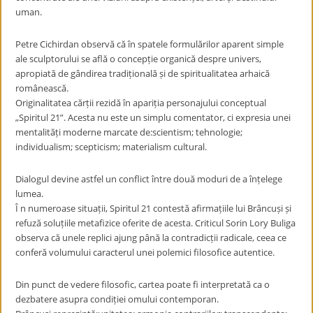
uman.
Petre Cichirdan observă că în spatele formulărilor aparent simple
ale sculptorului se află o concepție organică despre univers,
apropiată de gândirea tradițională și de spiritualitatea arhaică
românească.
Originalitatea cărții rezidă în apariția personajului conceptual
„Spiritul 21”. Acesta nu este un simplu comentator, ci expresia unei
mentalități moderne marcate de:scientism; tehnologie;
individualism; scepticism; materialism cultural.
Dialogul devine astfel un conflict între două moduri de a înțelege
lumea.
Î
n numeroase situații, Spiritul 21 contestă afirmațiile lui Brâncuși și
refuză soluțiile metafizice oferite de acesta. Criticul Sorin Lory Buliga
observa că unele replici ajung până la contradicții radicale, ceea ce
conferă volumului caracterul unei polemici filosofice autentice.
Din punct de vedere filosofic, cartea poate fi interpretată ca o
dezbatere asupra condiției omului contemporan.