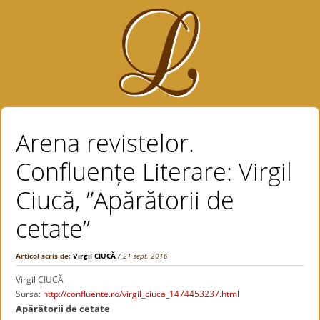
Arena revistelor.
Confluențe Literare: Virgil
Ciucă, ”Apărătorii de
cetate”
Articol scris de:
Virgil CIUCĂ
/ 21 sept. 2016
Virgil CIUCĂ
Sursa:
http://confluente.ro/virgil_ciuca_1474453237.html
Apărătorii de cetate