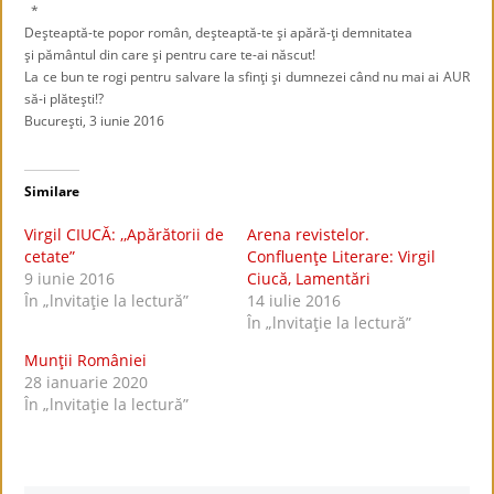
*
Deşteaptă-te popor român, deşteaptă-te şi apără-ţi demnitatea
şi pământul din care şi pentru care te-ai născut!
La ce bun te rogi pentru salvare la sfinţi şi dumnezei când nu mai ai AUR
să-i plăteşti!?
Bucureşti, 3 iunie 2016
Similare
Virgil CIUCĂ: ,,Apărătorii de
Arena revistelor.
cetate”
Confluenţe Literare: Virgil
9 iunie 2016
Ciucă, Lamentări
În „lnvitaţie la lectură”
14 iulie 2016
În „lnvitaţie la lectură”
Munţii României
28 ianuarie 2020
În „lnvitaţie la lectură”