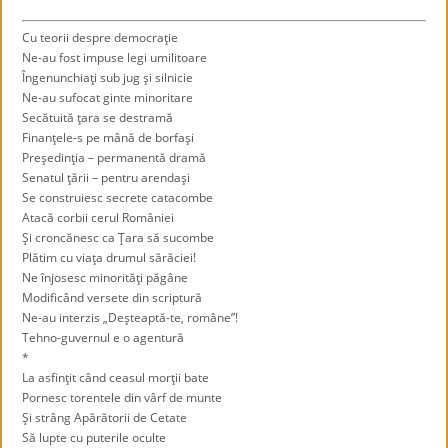
Cu teorii despre democraţie
Ne-au fost impuse legi umilitoare
Îngenunchiaţi sub jug şi silnicie
Ne-au sufocat ginte minoritare
Secătuită ţara se destramă
Finanţele-s pe mână de borfaşi
Preşedinţia – permanentă dramă
Senatul ţării – pentru arendaşi
Se construiesc secrete catacombe
Atacă corbii cerul României
Şi croncănesc ca Ţara să sucombe
Plătim cu viaţa drumul sărăciei!
Ne înjosesc minorităţi păgâne
Modificând versete din scriptură
Ne-au interzis „Deşteaptă-te, române”!
Tehno-guvernul e o agentură
*
La asfinţit când ceasul morţii bate
Pornesc torentele din vârf de munte
Şi strâng Apărătorii de Cetate
Să lupte cu puterile oculte