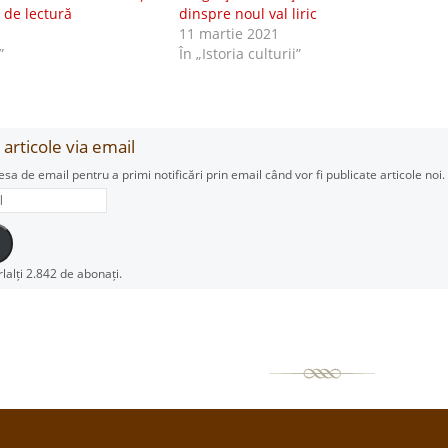
 de lectură
dinspre noul val liric
1
11 martie 2021
”
În „Istoria culturii”
articole via email
esa de email pentru a primi notificări prin email când vor fi publicate articole noi.
rlalți 2.842 de abonați.