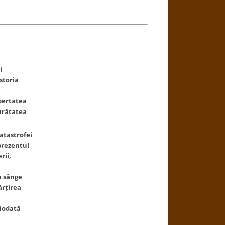
i
storia
ibertatea
gurătatea
atastrofei
 prezentul
rii,
n sânge
ărțirea
ciodată