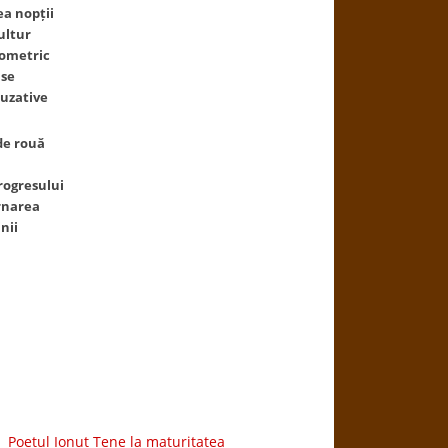
ea nopții
ultur
eometric
nse
cuzative
de rouă
rogresului
rnarea
nii
Poetul Ionuț Țene la maturitatea