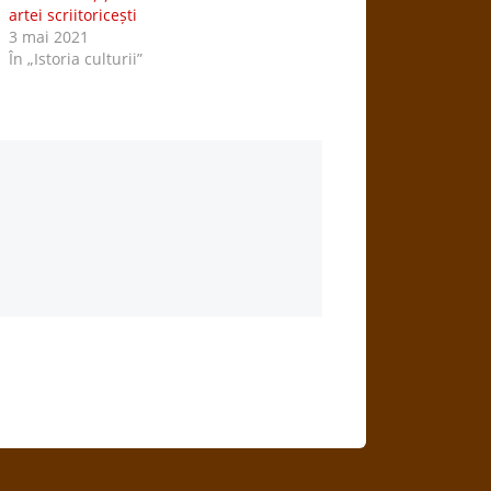
artei scriitoricești
3 mai 2021
În „Istoria culturii”