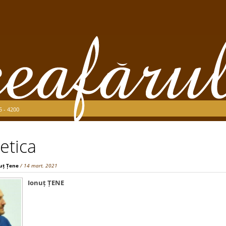
5 - 4200
etica
uț Țene
/ 14 mart. 2021
Ionuț ȚENE