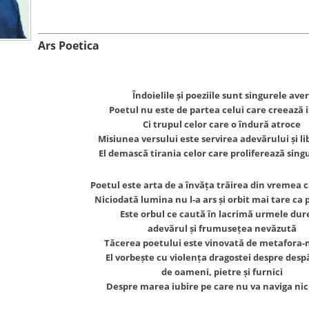
Ars Poetica
Îndoielile și poeziile sunt singurele aver
Poetul nu este de partea celui care creează i
Ci trupul celor care o îndură atroce
Misiunea versului este servirea adevărului și l
El demască tirania celor care proliferează sin
Poetul este arta de a învăța trăirea din vremea c
Niciodată lumina nu l-a ars și orbit mai tare ca
Este orbul ce caută în lacrimă urmele dure
adevărul și frumusețea nevăzută
Tăcerea poetului este vinovată de metafora-
El vorbește cu violența dragostei despre desp
de oameni, pietre și furnici
Despre marea iubire pe care nu va naviga ni