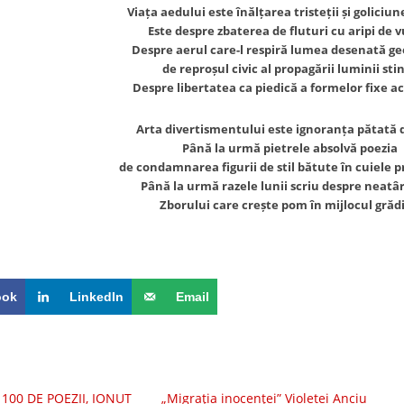
Viața aedului este înălțarea tristeții și goliciun
Este despre zbaterea de fluturi cu aripi de v
Despre aerul care-l respiră lumea desenată g
de reproșul civic al propagării luminii sti
Despre libertatea ca piedică a formelor fixe a
Arta divertismentului este ignoranța pătată 
Până la urmă pietrele absolvă poezia
de condamnarea figurii de stil bătute în cuiele p
Până la urmă razele lunii scriu despre neatâ
Zborului care crește pom în mijlocul grădi
ook
LinkedIn
Email
 100 DE POEZII, IONUȚ
„Migraţia inocenţei” Violetei Anciu