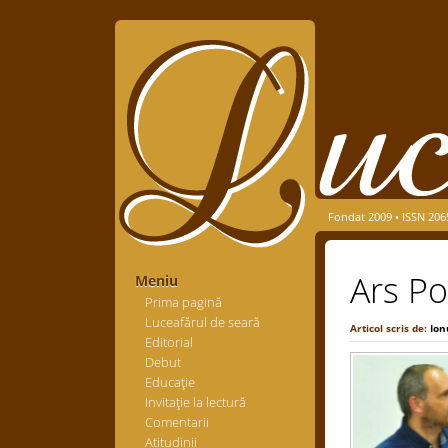
Fondat 2009 • ISSN 206
Ars Po
Meniu
Prima pagină
Luceafărul de seară
Articol scris de:
Ion
Editorial
Debut
Educaţie
Invitaţie la lectură
Comentarii
Atitudinii