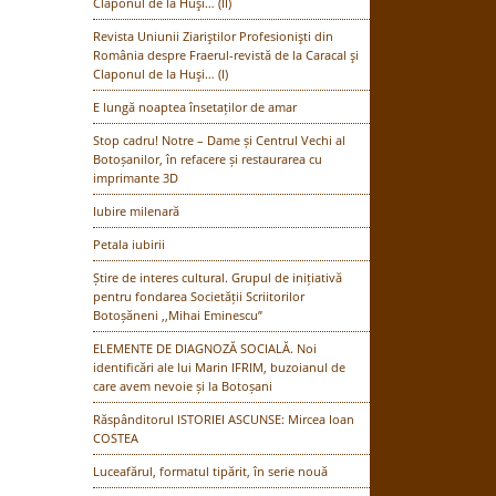
Claponul de la Huşi… (II)
Revista Uniunii Ziariştilor Profesionişti din
România despre Fraerul-revistă de la Caracal şi
Claponul de la Huşi… (I)
E lungă noaptea însetaților de amar
Stop cadru! Notre – Dame și Centrul Vechi al
Botoșanilor, în refacere și restaurarea cu
imprimante 3D
Iubire milenară
Petala iubirii
Știre de interes cultural. Grupul de inițiativă
pentru fondarea Societății Scriitorilor
Botoșăneni ,,Mihai Eminescu”
ELEMENTE DE DIAGNOZĂ SOCIALĂ. Noi
identificări ale lui Marin IFRIM, buzoianul de
care avem nevoie și la Botoșani
Răspânditorul ISTORIEI ASCUNSE: Mircea Ioan
COSTEA
Luceafărul, formatul tipărit, în serie nouă