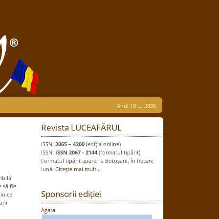
Anul 18 → 2026
Revista LUCEAFĂRUL
ISSN:
2065 – 4200
(ediţia online)
ISSN:
ISSN 2067 - 2144
(formatul tipărit)
Formatul tipărit apare, la Botoşani, în fiecare
lună.
Citeşte mai mult...
ibilă
 să fie
Sponsorii ediției
inice
rii
Agata