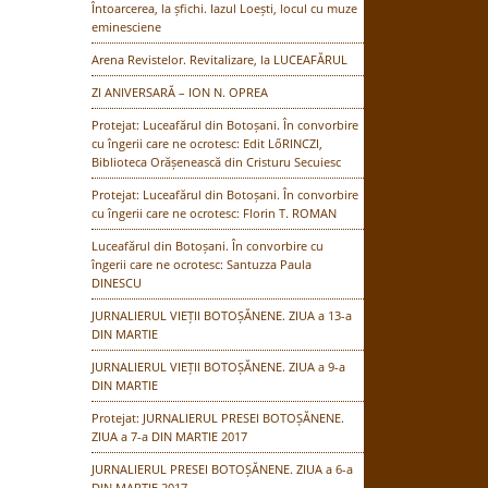
Întoarcerea, la șfichi. Iazul Loești, locul cu muze
eminesciene
Arena Revistelor. Revitalizare, la LUCEAFĂRUL
ZI ANIVERSARĂ – ION N. OPREA
Protejat: Luceafărul din Botoșani. În convorbire
cu îngerii care ne ocrotesc: Edit LőRINCZI,
Biblioteca Orășenească din Cristuru Secuiesc
Protejat: Luceafărul din Botoșani. În convorbire
cu îngerii care ne ocrotesc: Florin T. ROMAN
Luceafărul din Botoșani. În convorbire cu
îngerii care ne ocrotesc: Santuzza Paula
DINESCU
JURNALIERUL VIEȚII BOTOȘĂNENE. ZIUA a 13-a
DIN MARTIE
JURNALIERUL VIEȚII BOTOȘĂNENE. ZIUA a 9-a
DIN MARTIE
Protejat: JURNALIERUL PRESEI BOTOȘĂNENE.
ZIUA a 7-a DIN MARTIE 2017
JURNALIERUL PRESEI BOTOȘĂNENE. ZIUA a 6-a
DIN MARTIE 2017