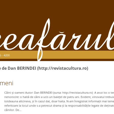
5 - 4200
se de Dan BERINDEI (http://revistacultura.ro)
ameni
Câini și oameni Autor: Dan BERINDEI (sursa: http://revistacultura.ro) A avut loc o ter
nenorocire: o haită de câini a ucis un baiețel de patru ani. Evident, vinovatul trebuie
totdeauna altcineva, și în cazul dat, doar haita. N-am înregistrat informații mai teme
referitoare la locul unde s-a petrecut drama și la responsabilitățile legate de deținato
câinilor. De...