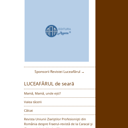
Sponsorii Revistei Luceafărul →
LUCEAFĂRUL de seară
Mamă, Mamă, unde ești?
Valea tăcerii
Călcat
Revista Uniunii Ziariştilor Profesionişti din
România despre Fraerul-revistă de la Caracal şi