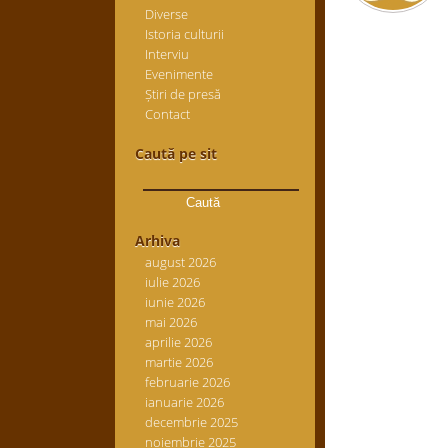
Diverse
Istoria culturii
Interviu
Evenimente
Știri de presă
Contact
Caută pe sit
Caută
după:
Arhiva
august 2026
iulie 2026
iunie 2026
mai 2026
aprilie 2026
martie 2026
februarie 2026
ianuarie 2026
decembrie 2025
noiembrie 2025