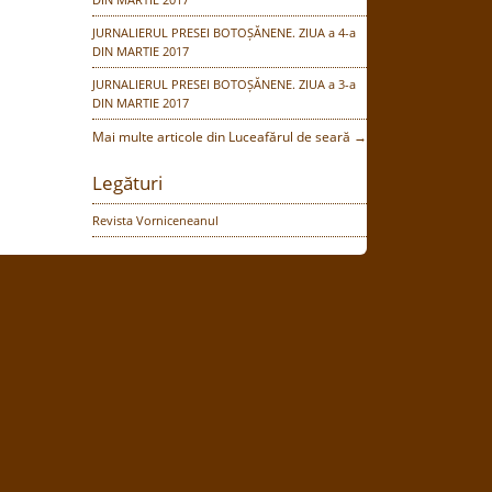
JURNALIERUL PRESEI BOTOȘĂNENE. ZIUA a 4-a
DIN MARTIE 2017
JURNALIERUL PRESEI BOTOȘĂNENE. ZIUA a 3-a
DIN MARTIE 2017
Mai multe articole din Luceafărul de seară →
Legături
Revista Vorniceneanul