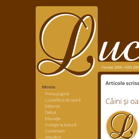
Fondat 2009 • ISSN 206
Articole scri
Meniu
Prima pagină
Câini și o
Luceafărul de seară
Editorial
Debut
Educaţie
Invitaţie la lectură
Comentarii
Atitudinii