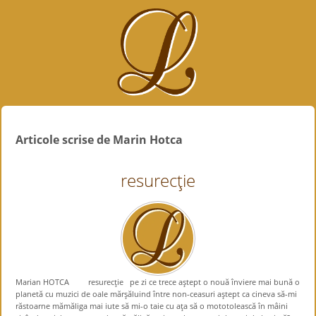
Articole scrise de Marin Hotca
resurecţie
Marian HOTCA resurecţie pe zi ce trece aştept o nouă înviere mai bună o
planetă cu muzici de oale mărşăluind între non-ceasuri aştept ca cineva să-mi
răstoarne mămăliga mai iute să mi-o taie cu aţa să o mototolească în mâini