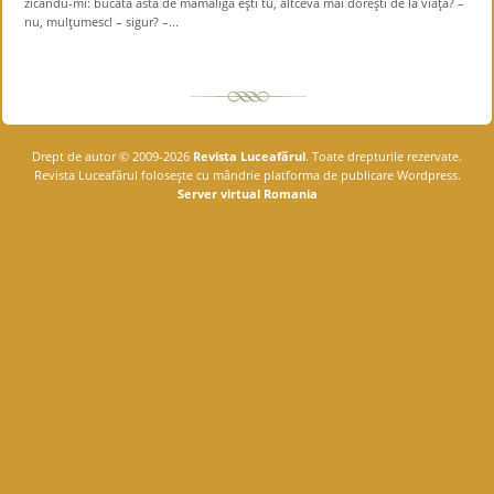
zicându-mi: bucata asta de mămăligă eşti tu, altceva mai doreşti de la viaţă? –
nu, mulţumesc! – sigur? –...
Drept de autor © 2009-2026
Revista Luceafărul
. Toate drepturile rezervate.
Revista Luceafărul foloseşte cu mândrie platforma de publicare Wordpress.
Server virtual Romania