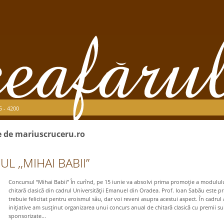
5 - 4200
se de mariuscruceru.ro
 ,,MIHAI BABII”
Concursul “Mihai Babii” În curînd, pe 15 iunie va absolvi prima promoţie a modulul
chitară clasică din cadrul Universităţii Emanuel din Oradea. Prof. Ioan Sabău este pr
trebuie felicitat pentru eroismul său, dar voi reveni asupra acestui aspect. În cadrul 
iniţiative am susţinut organizarea unui concurs anual de chitară clasică cu premii su
sponsorizate...