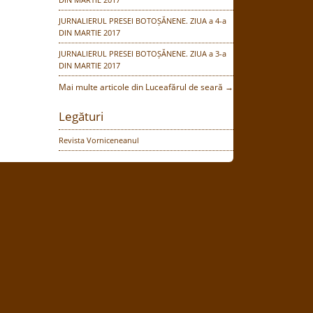
JURNALIERUL PRESEI BOTOȘĂNENE. ZIUA a 4-a
DIN MARTIE 2017
JURNALIERUL PRESEI BOTOȘĂNENE. ZIUA a 3-a
DIN MARTIE 2017
Mai multe articole din Luceafărul de seară →
Legături
Revista Vorniceneanul