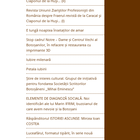
Claponul de la Huşi… (II)
Revista Uniunii Ziariştilor Profesionişti din
România despre Fraerul-revistă de la Caracal şi
Claponul de la Huşi… (I)
E lungă noaptea însetaților de amar
Stop cadru! Notre – Dame și Centrul Vechi al
Botoșanilor, în refacere și restaurarea cu
imprimante 3D
Iubire milenară
Petala iubirii
Știre de interes cultural. Grupul de inițiativă
pentru fondarea Societății Scriitorilor
Botoșăneni ,,Mihai Eminescu”
ELEMENTE DE DIAGNOZĂ SOCIALĂ. Noi
identificări ale lui Marin IFRIM, buzoianul de
care avem nevoie și la Botoșani
Răspânditorul ISTORIEI ASCUNSE: Mircea Ioan
COSTEA
Luceafărul, formatul tipărit, în serie nouă