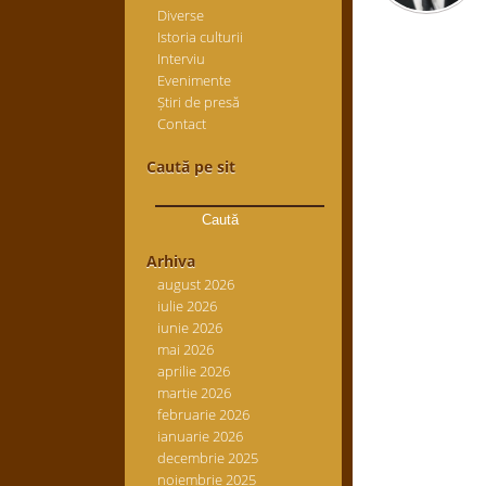
Diverse
Istoria culturii
Interviu
Evenimente
Știri de presă
Contact
Caută pe sit
Caută
după:
Arhiva
august 2026
iulie 2026
iunie 2026
mai 2026
aprilie 2026
martie 2026
februarie 2026
ianuarie 2026
decembrie 2025
noiembrie 2025