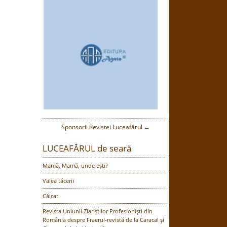
Sponsorii Revistei Luceafărul →
LUCEAFĂRUL de seară
Mamă, Mamă, unde ești?
Valea tăcerii
Călcat
Revista Uniunii Ziariştilor Profesionişti din
România despre Fraerul-revistă de la Caracal şi