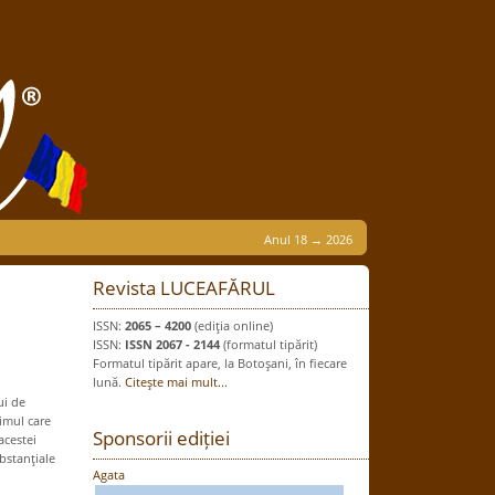
Anul 18 → 2026
Revista LUCEAFĂRUL
ISSN:
2065 – 4200
(ediţia online)
ISSN:
ISSN 2067 - 2144
(formatul tipărit)
Formatul tipărit apare, la Botoşani, în fiecare
lună.
Citeşte mai mult...
ui de
imul care
Sponsorii ediției
acestei
bstanţiale
Agata