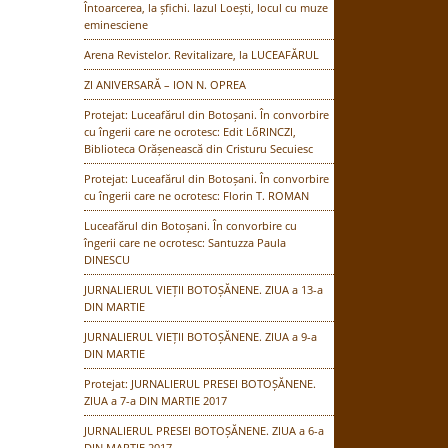
Întoarcerea, la șfichi. Iazul Loești, locul cu muze
eminesciene
Arena Revistelor. Revitalizare, la LUCEAFĂRUL
ZI ANIVERSARĂ – ION N. OPREA
Protejat: Luceafărul din Botoșani. În convorbire
cu îngerii care ne ocrotesc: Edit LőRINCZI,
Biblioteca Orășenească din Cristuru Secuiesc
Protejat: Luceafărul din Botoșani. În convorbire
cu îngerii care ne ocrotesc: Florin T. ROMAN
Luceafărul din Botoșani. În convorbire cu
îngerii care ne ocrotesc: Santuzza Paula
DINESCU
JURNALIERUL VIEȚII BOTOȘĂNENE. ZIUA a 13-a
DIN MARTIE
JURNALIERUL VIEȚII BOTOȘĂNENE. ZIUA a 9-a
DIN MARTIE
Protejat: JURNALIERUL PRESEI BOTOȘĂNENE.
ZIUA a 7-a DIN MARTIE 2017
JURNALIERUL PRESEI BOTOȘĂNENE. ZIUA a 6-a
DIN MARTIE 2017