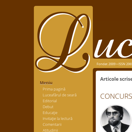
Fondat 2009 • ISSN 206
Articole scri
Meniu
Prima pagină
CONCURSUL
Luceafărul de seară
Editorial
Debut
Educaţie
Invitaţie la lectură
Comentarii
Atitudinii