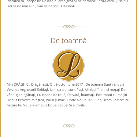
Plecarea ta, începe iar De dor, o iarnă grea Și pe peroane, încă-i vară! Și să nu
uiți să ne mai suni, Sau să ne scrii! Citește-ți...
De toamnă
Min DRĂGHICI, Drăgănești, Olt 9 octombrie 2017 De toamnă Sunt rânduri
Verzi de veghetorii Soldați. Unii cu alții sunt frați. Aliniați, înalți și moțați De
vânt ușor legănați, Cu boabe de rouă, De vară, înarmați. Porumbul cu moțul
De sus Privește miriștea, Paiul și macii Unde s-au dus?! Luna, seara Le zice: Pe
fiecare fir, Vouă v-am pus Două păpuși Și surorile...