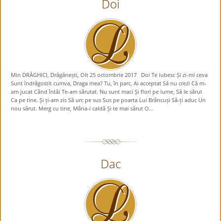
Doi
Min DRĂGHICI, Drăgănești, Olt 25 octombrie 2017 Doi Te iubesc Și zi-mi ceva
Sunt îndrăgostit cumva, Draga mea? Tu, în parc, Ai acceptat Să nu crezi Că m-
am jucat Când întâi Te-am sărutat. Nu sunt maci Și flori pe lume, Să le sărut
Ca pe tine. Și ți-am zis Să urc pe sus Sus pe poarta Lui Brâncuși Să-ți aduc Un
nou sărut. Merg cu tine, Mâna-i caldă Și te mai sărut O...
Dac