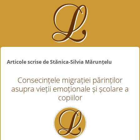
Articole scrise de Stănica-Silvia Mărunțelu
Consecințele migrației părinților
asupra vieții emoționale și școlare a
copiilor