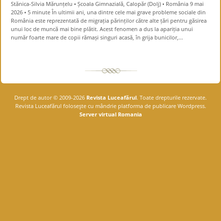
Stănica-Silvia Mărunțelu • Școala Gimnazială, Calopăr (Dolj) • România 9 mai
2026 • 5 minute În ultimii ani, una dintre cele mai grave probleme sociale din
România este reprezentată de migrația părinților către alte țări pentru găsirea
unui loc de muncă mai bine plătit. Acest fenomen a dus la apariția unui
număr foarte mare de copii rămași singuri acasă, în grija bunicilor,...
Drept de autor © 2009-2026
Revista Luceafărul
. Toate drepturile rezervate.
Revista Luceafărul foloseşte cu mândrie platforma de publicare Wordpress.
Server virtual Romania