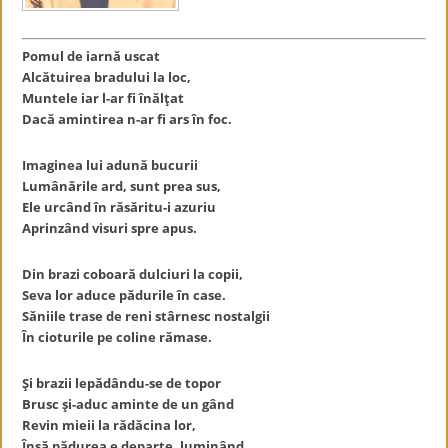
Pomul de iarnă uscat
Alcătuirea bradului la loc,
Muntele iar l-ar fi înălţat
Dacă amintirea n-ar fi ars în foc.
Imaginea lui adună bucurii
Lumânările ard, sunt prea sus,
Ele urcând în răsăritu-i azuriu
Aprinzând visuri spre apus.
Din brazi coboară dulciuri la copii,
Seva lor aduce pădurile în case.
Săniile trase de reni stârnesc nostalgii
În cioturile pe coline rămase.
Şi brazii lepădându-se de topor
Brusc şi-aduc aminte de un gând
Revin mieii la rădăcina lor,
Însă pădurea e departe, luminând…