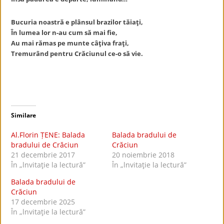
Bucuria noastră e plânsul brazilor tăiaţi,
În lumea lor n-au cum să mai fie,
Au mai rămas pe munte câţiva fraţi,
Tremurând pentru Crăciunul ce-o să vie.
Similare
Al.Florin ȚENE: Balada
Balada bradului de
bradului de Crăciun
Crăciun
21 decembrie 2017
20 noiembrie 2018
În „lnvitaţie la lectură”
În „lnvitaţie la lectură”
Balada bradului de
Crăciun
17 decembrie 2025
În „lnvitaţie la lectură”