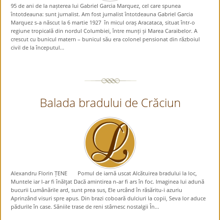
95 de ani de la nașterea lui Gabriel Garcia Marquez, cel care spunea
întotdeauna: sunt jurnalist. Am fost jurnalist întotdeauna Gabriel Garcia
Marquez s-a născut la 6 martie 1927 în micul oraș Aracataca, situat într-o
regiune tropicală din nordul Columbiei, între munți și Marea Caraibelor. A
crescut cu bunicul matern – bunicul său era colonel pensionat din războiul
civil de la începutul...
Balada bradului de Crăciun
Alexandru Florin ȚENE Pomul de iarnă uscat Alcătuirea bradului la loc,
Muntele iar l-ar fi înălţat Dacă amintirea n-ar fi ars în foc. Imaginea lui adună
bucurii Lumânările ard, sunt prea sus, Ele urcând în răsăritu-i azuriu
Aprinzând visuri spre apus. Din brazi coboară dulciuri la copii, Seva lor aduce
pădurile în case. Săniile trase de reni stârnesc nostalgii În...