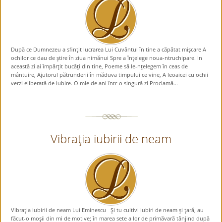
După ce Dumnezeu a sfinţit lucrarea Lui Cuvântul în tine a căpătat mişcare A
ochilor ce dau de ştire în ziua nimănui Spre a înţelege noua-ntruchipare. In
această zi ai împărţit bucăţi din tine, Poeme să le-nţelegem în ceas de
mântuire, Ajutorul pătrunderii în măduva timpului ce vine, A leoaicei cu ochii
verzi eliberată de iubire. O mie de ani într-o singură zi Proclamă...
Vibraţia iubirii de neam
Vibraţia iubirii de neam Lui Eminescu Şi tu cultivi iubiri de neam şi ţară, au
făcut-o moşii din mi de motive; în marea sete a lor de primăvară tânjind după