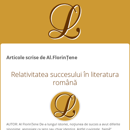
Articole scrise de Al.FlorinȚene
Relativitatea succesului în literatura
română
AUTOR: Al FlorinȚene De-a lungul istoriei, noţiunea de succes a avut diferite
sinonime, apropiate ca sens sau chiar identice. Astfel cuvintele „faimă”,