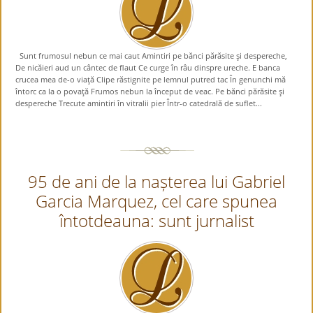
Sunt frumosul nebun ce mai caut Amintiri pe bănci părăsite şi despereche,
De nicăieri aud un cântec de flaut Ce curge în râu dinspre ureche. E banca
crucea mea de-o viaţă Clipe răstignite pe lemnul putred tac În genunchi mă
întorc ca la o povaţă Frumos nebun la început de veac. Pe bănci părăsite şi
despereche Trecute amintiri în vitralii pier Într-o catedrală de suflet...
95 de ani de la nașterea lui Gabriel
Garcia Marquez, cel care spunea
întotdeauna: sunt jurnalist