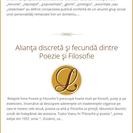
„renume”, „reputaţie”, „popularitate”, „glorie”, „prestigiu”, „autoritate „sau
„celebritate“ au definit consacrarea publică conferită de un anumit grup social
unei personalităţi remarcate într-un domeniu....
Alianţa discretă şi fecundă dintre
Poezie şi Filosofie
Relaţiile între Poezie şi Filosofie îi preocupă foarte mult pe filosofi, poeţi şi pe
esteticieni, încercând să descopere aderenţele ori inaderenţele organice pe
care le trezesc cele două, poezia ca artă şi filosofia ca ştiinţă, răsunetul lăuntric
oricât de îndepărtat ale acestora. Tudor Vianu în “Filosofie şi poezie “, prima
ediţie din 1937, scria: “…Evident, ca...