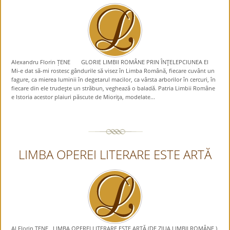
Alexandru Florin ȚENE GLORIE LIMBII ROMÂNE PRIN ÎNŢELEPCIUNEA EI
Mi-e dat să-mi rostesc gândurile să visez în Limba Română, fiecare cuvânt un
fagure, ca mierea luminii în degetarul macilor, ca vârsta arborilor în cercuri, în
fiecare din ele trudeşte un străbun, veghează o baladă. Patria Limbii Române
e Istoria acestor plaiuri păscute de Mioriţa, modelate...
LIMBA OPEREI LITERARE ESTE ARTĂ
Al Florin ŢENE LIMBA OPEREI LITERARE ESTE ARTĂ (DE ZIUA LIMBII ROMÂNE )