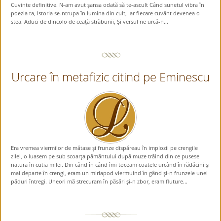
Cuvinte definitive. N-am avut șansa odată să te-ascult Când sunetul vibra în
poezia ta, Istoria se-ntrupa în lumina din cult, Iar fiecare cuvânt devenea o
stea. Aduci de dincolo de ceaţă străbunii, Şi versul ne urcă-n...
Urcare în metafizic citind pe Eminescu
Era vremea viermilor de mătase şi frunze dispăreau în implozii pe crengile
zilei, o luasem pe sub scoarţa pământului după muze trăind din ce pusese
natura în cutia milei. Din când în când îmi toceam coatele urcând în rădăcini şi
mai departe în crengi, eram un miriapod viermuind în gând şi-n frunzele unei
păduri întregi. Uneori mă strecuram în păsări şi-n zbor, eram fluture...