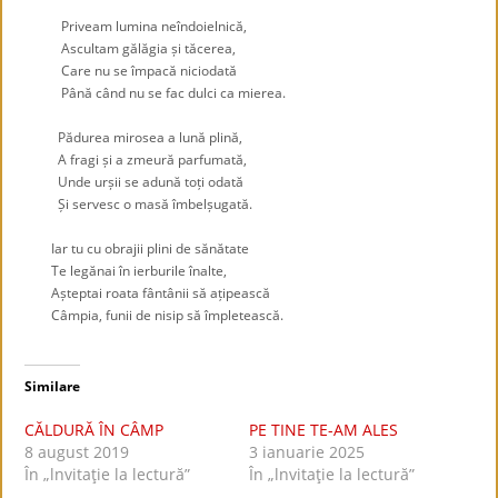
.
Priveam lumina neîndoielnică,
Ascultam gălăgia și tăcerea,
Care nu se împacă niciodată
Până când nu se fac dulci ca mierea.
.
Pădurea mirosea a lună plină,
A fragi și a zmeură parfumată,
Unde urșii se adună toți odată
Și servesc o masă îmbelșugată.
.
Iar tu cu obrajii plini de sănătate
Te legănai în ierburile înalte,
Așteptai roata fântânii să ațipească
Câmpia, funii de nisip să împletească.
Similare
CĂLDURĂ ÎN CÂMP
PE TINE TE-AM ALES
8 august 2019
3 ianuarie 2025
În „lnvitaţie la lectură”
În „lnvitaţie la lectură”