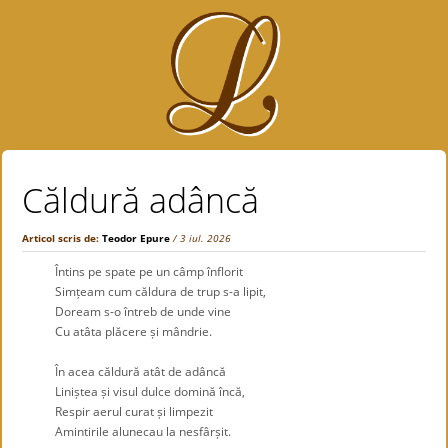
Căldură adâncă
Articol scris de:
Teodor Epure
/ 3 iul. 2026
Întins pe spate pe un câmp înflorit
Simțeam cum căldura de trup s-a lipit,
Doream s-o întreb de unde vine
Cu atâta plăcere și mândrie.
.
În acea căldură atât de adâncă
Liniștea și visul dulce domină încă,
Respir aerul curat și limpezit
Amintirile alunecau la nesfârșit.