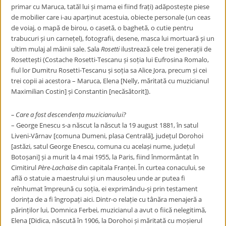
primar cu Maruca, tatăl lui și mama ei fiind frați) adăpostește piese
de mobilier care i-au aparținut acestuia, obiecte personale (un ceas
de voiaj, o mapă de birou, o casetă, o baghetă, o cutie pentru
trabucuri și un carnețel), fotografii, desene, masca lui mortuară și un
ultim mulaj al mâinii sale. Sala
Rosetti
ilustrează cele trei generații de
Rosettești (Costache Rosetti-Tescanu și soția lui Eufrosina Romalo,
fiul lor Dumitru Rosetti-Tescanu și soția sa Alice Jora, precum și cei
trei copii ai acestora – Maruca, Elena [Nelly, măritată cu muzicianul
Maximilian Costin] și Constantin [necăsătorit]).
– Care a fost descendența muzicianului?
– George Enescu s-a născut la născut la 19 august 1881, în satul
Liveni-Vârnav [comuna Dumeni, plasa Centrală], județul Dorohoi
[astăzi, satul George Enescu, comuna cu același nume, județul
Botoșani] și a murit la 4 mai 1955, la Paris, fiind înmormântat în
Cimitirul
Père-Lachaise
din capitala Franței.
În curtea conacului, se
află o statuie a maestrului și un mausoleu unde ar putea fi
reînhumat împreună cu soția, ei exprimându-și prin testament
dorința de a fi îngropați aici.
Dintr-o relație cu tânăra menajeră a
părinților lui, Domnica Ferbei, muzicianul a avut o fiică nelegitimă,
Elena [Didica, născută în 1906, la Dorohoi și măritată cu moșierul