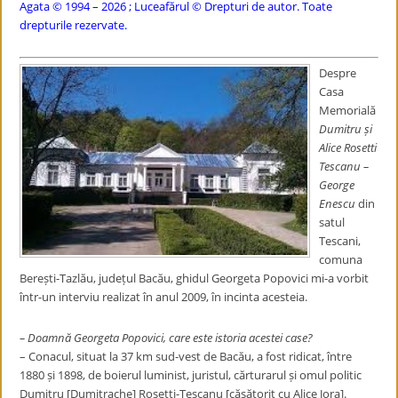
Agata © 1994 – 2026 ; Luceafărul © Drepturi de autor. Toate
drepturile rezervate.
Despre
Casa
Memorială
Dumitru și
Alice Rosetti
Tescanu
–
George
Enescu
din
satul
Tescani,
comuna
Berești-Tazlău, județul Bacău, ghidul Georgeta Popovici mi-a vorbit
într-un interviu realizat în anul 2009, în incinta acesteia.
– Doamnă Georgeta Popovici, care este istoria acestei case?
– Conacul, situat la 37 km sud-vest de Bacău, a fost ridicat, între
1880 și 1898, de boierul luminist, juristul, cărturarul și omul politic
Dumitru [Dumitrache] Rosetti-Tescanu [căsătorit cu Alice Jora].