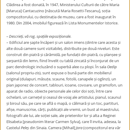
Clădirea a fost donată, în 1947, Ministerului Culturii de către Maria
[Maruca] Cantacuzino [născută Maria Rosetti-Tescanu], soția
compozitorului, cu destinația de muzeu, care a fost inaugurat în
1980. Din 2004, imobilul figurează în Lista Monumentelor Istorice.
–
Descrieți, vă rog, spațiile expoziționale.
– Edificiul are șapte încăperi și un salon imens (dintre care acesta și
alte două camere sunt vizitabile), distribuite pe două niveluri. Este
construit din piatră și cărămidă, pe fundații din piatră, cu planșee și
șarpantă din lemn, fiind învelit cu tablă zincată și înconjurat de un
parc dendrologic incluzând o superbă alee cu plopi. În sala
Oedip
(salonul propriu-zis), sunt expuse o bună parte din mobilierul
original (dulapuri, măsuțe, scaune, fotolii, canapele și oglinzi), un
pian japonez de concert, tablouri, icoane, covoare, un gramofon, un
aparat de radio, obiecte personale ale celor doi soți, între care
ochelarii, un carnețel și ceasul de voiaj ale artistului, pianul, scaunul
și biroul său, pe care se află o mapă, o călimară și un toc, partituri,
afișe, manuscrise, cărți, publicații ale vremii, un bust al maestrului,
fotografii ale lui, ale soției sale, ale prietenilor lor și alta a Reginei
Elisabeta [pseudonim literar Carmen Sylva], care îl invita, adesea, la
Castelul
Peleș
din Sinaia. Camera [Mihail]
Jora
(compozitorul era văr