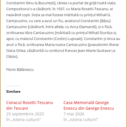
Constantin Dinu la București], căreia i-a purtat de grijă toată viața.
Compozitorul s-a căsătorit, în 1937, cu Maria Rosetti-Tescanu, ei
neavând copii. Soția sa mai fusese măritată cu prințul Mihail G.
Cantacuzino, cu care a avut un fiu, aviatorul Constantin [Bâzu]
Cantacuzino [căsătorit, între altele, cu Anca Diamandi], și o fiică,
scriitoarea Alice Cantacuzino [măritată cu prințul Mihail Sturdza și,
apoi, cu maiorul Constantin (Costin) Lupoaie]. Constantin și Anca au
avut o fiică, scriitoarea
Maria-Ioana Cantacuzino [pseudonim literar
Oana Orlea, căsătorită cu scriitorul francez Jean-Marie Gustave Le
Clézio].
Florin Bălănescu
Similare
Conacul Rosetti-Tescanu
Casa Memorială George
din Tescani
Enescu din George Enescu
25 septembrie 2025
7 mai 2026
În „Istoria culturii”
În „Istoria culturii”