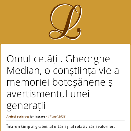
Omul cetății. Gheorghe
Median, o conștiința vie a
memoriei botoșănene și
avertismentul unei
generații
Articol scris de:
Ion Istrate
/ 17 mai 2026
Într-un timp al grabei, al uitării și al relativizării valorilor,