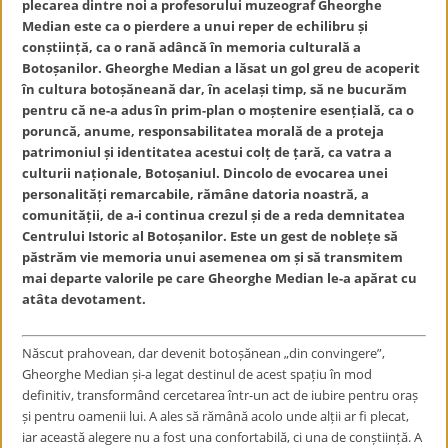
plecarea dintre noi a profesorului muzeograf Gheorghe
Median este ca o pierdere a unui reper de echilibru și
conștiință, ca o rană adâncă în memoria culturală a
Botoșanilor. Gheorghe Median a lăsat un gol greu de acoperit
în cultura botoșăneană dar, în același timp, să ne bucurăm
pentru că ne-a adus în prim-plan o moștenire esențială, ca o
poruncă, anume, responsabilitatea morală de a proteja
patrimoniul și identitatea acestui colț de țară, ca vatra a
culturii naționale, Botoșaniul. Dincolo de evocarea unei
personalități remarcabile, rămâne datoria noastră, a
comunității, de a-i continua crezul și de a reda demnitatea
Centrului Istoric al Botoșanilor. Este un gest de noblețe să
păstrăm vie memoria unui asemenea om și să transmitem
mai departe valorile pe care Gheorghe Median le-a apărat cu
atâta devotament.
Născut prahovean, dar devenit botoșănean „din convingere”,
Gheorghe Median și-a legat destinul de acest spațiu în mod
definitiv, transformând cercetarea într-un act de iubire pentru oraș
și pentru oamenii lui. A ales să rămână acolo unde alții ar fi plecat,
iar această alegere nu a fost una confortabilă, ci una de conștiință. A