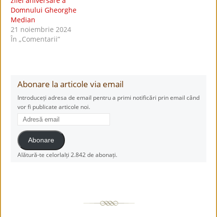
zilei aniversare a
Domnului Gheorghe
Median
21 noiembrie 2024
În „Comentarii”
Abonare la articole via email
Introduceți adresa de email pentru a primi notificări prin email când
vor fi publicate articole noi.
Adresă
email
Abonare
Alătură-te celorlalți 2.842 de abonați.