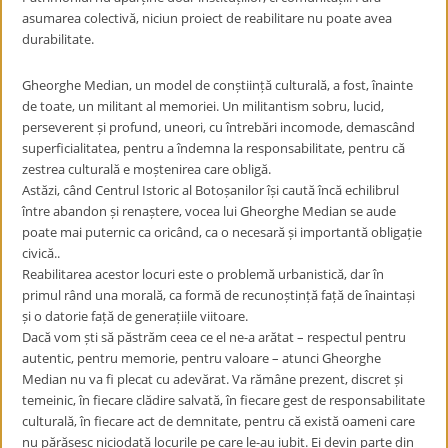
asumarea colectivă, niciun proiect de reabilitare nu poate avea
durabilitate.
Gheorghe Median, un model de conștiință culturală, a fost, înainte
de toate, un militant al memoriei. Un militantism sobru, lucid,
perseverent și profund, uneori, cu întrebări incomode, demascând
superficialitatea, pentru a îndemna la responsabilitate, pentru că
zestrea culturală e moștenirea care obligă.
Astăzi, când Centrul Istoric al Botoșanilor își caută încă echilibrul
între abandon și renaștere, vocea lui Gheorghe Median se aude
poate mai puternic ca oricând, ca o necesară și importantă obligație
civică..
Reabilitarea acestor locuri este o problemă urbanistică, dar în
primul rând una morală, ca formă de recunoștință față de înaintași
și o datorie față de generațiile viitoare.
Dacă vom ști să păstrăm ceea ce el ne-a arătat – respectul pentru
autentic, pentru memorie, pentru valoare – atunci Gheorghe
Median nu va fi plecat cu adevărat. Va rămâne prezent, discret și
temeinic, în fiecare clădire salvată, în fiecare gest de responsabilitate
culturală, în fiecare act de demnitate, pentru că există oameni care
nu părăsesc niciodată locurile pe care le-au iubit. Ei devin parte din