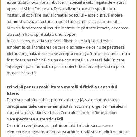
autenticității locurilor simbolice, în special a celor legate de viața și
opera lui Mihai Eminescu. Desacralizarea acestor spații – locul
nașterii, al copilăriei sau al creației poetului – este o gravă eroare
administrativă, o fractură în identitatea culturală a comunității.
Miturile fondatoare și locurile lor trebuie păstrate intacte, deoarece
ele susțin fibra spirituală a unui popor.
În acest sens, poziția sa privind Biserica de la Ipotești este
emblematică. Întrebarea pe care o adresa – de ce nu se păstrează
pictura originală, de ce nu se acceptă excepția într-un caz unic – nu a
fost doar una tehnică, ci una de conștiință. Ea vizează felul în care
înțelegem patrimoniul: ca pe un obiect de intervenție sau ca pe o
moștenire sacră.
Principii pentru reabilitarea morală
ș
i fizic
ă
a Centrului
Istoric
Din discursul său public, promovat cu grijă, s-a desprins câteva
direcții esențiale, care rămân și astăzi actuale și urgente, mai ales în
contextul degradării vizibile a Centrului Istoric al Botoșanilor:
1.Respectarea autenticită
ț
ii
Orice intervenție asupra patrimoniului trebuie să conserve
elementele originare. Identitatea arhitecturală și simbolică nu poate