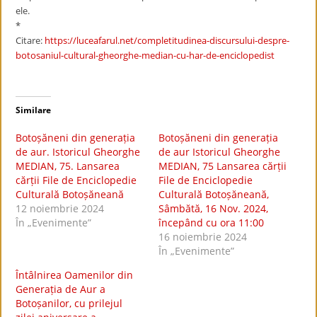
ele.
*
Citare:
https://luceafarul.net/completitudinea-discursului-despre-
botosaniul-cultural-gheorghe-median-cu-har-de-enciclopedist
Similare
Botoșăneni din generația
Botoșăneni din generația
de aur. Istoricul Gheorghe
de aur Istoricul Gheorghe
MEDIAN, 75. Lansarea
MEDIAN, 75 Lansarea cărții
cărții File de Enciclopedie
File de Enciclopedie
Culturală Botoșăneană
Culturală Botoșăneană,
12 noiembrie 2024
Sâmbătă, 16 Nov. 2024,
În „Evenimente”
începând cu ora 11:00
16 noiembrie 2024
În „Evenimente”
Întâlnirea Oamenilor din
Generația de Aur a
Botoșanilor, cu prilejul