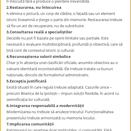
fi înlocuită fără a produce o pierdere ireversibilă.
2.Restaurarea, nu înlocuirea
A elimina o pictură, un corp de clădire, o fațadă sau un element
istoric înseamnă a șterge o parte din memorie. Restaurarea trebuie
să fie un act de recuperare, nu de substituire.
3.Consultarea reală a speciali
ș
tilor
Deciziile nu pot fi bazate pe opinii limitate sau parțiale. Este
necesară o evaluare multidisciplinară, profundă și obiectivă, care să
țină cont de contextul istoric și cultural.
4.Recunoa
ș
terea valorii simbolice
Chiar și în absența unei clasificări oficiale, anumite obiective au o
valoare identitară incontestabilă. Ele trebuie tratate ca bunuri
naționale, dincolo de formalismul administrativ.
5.Excep
ț
ia justificat
ă
Există situații în care regula trebuie adaptată. Cazurile unice –
precum Biserica de la Ipotești – impun soluții flexibile, în acord cu
semnificația lor culturală.
6.Integrarea responsabilă a modernită
ț
ii
Modernizarea nu trebuie să anuleze trecutul. Funcționalitatea
prezentului trebuie armonizată cu memoria locului.
7.Implicarea comunită
ț
ii
Patrimoniul nu aparține doar instituțiilor, ci comunității. Fără