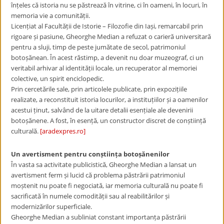
înțeles că istoria nu se păstrează în vitrine, ci în oameni, în locuri, în
memoria vie a comunității.
Licențiat al Facultății de Istorie – Filozofie din Iași, remarcabil prin
rigoare și pasiune, Gheorghe Median a refuzat o carieră universitară
pentru a sluji, timp de peste jumătate de secol, patrimoniul
botoșănean. În acest răstimp, a devenit nu doar muzeograf, ci un
veritabil arhivar al identității locale, un recuperator al memoriei
colective, un spirit enciclopedic.
Prin cercetările sale, prin articolele publicate, prin expozițiile
realizate, a reconstituit istoria locurilor, a instituțiilor și a oamenilor
acestui ținut, salvând de la uitare detalii esențiale ale devenirii
botoșănene. A fost, în esență, un constructor discret de conștiință
culturală.
[aradexpres.ro]
Un avertisment pentru con
ș
tiin
ț
a boto
ș
ă
nenilor
În vasta sa activitate publicistică, Gheorghe Median a lansat un
avertisment ferm și lucid că problema păstrării patrimoniul
moștenit nu poate fi negociată, iar memoria culturală nu poate fi
sacrificată în numele comodității sau al reabilitărilor și
modernizărilor superficiale.
Gheorghe Median a subliniat constant importanța păstrării