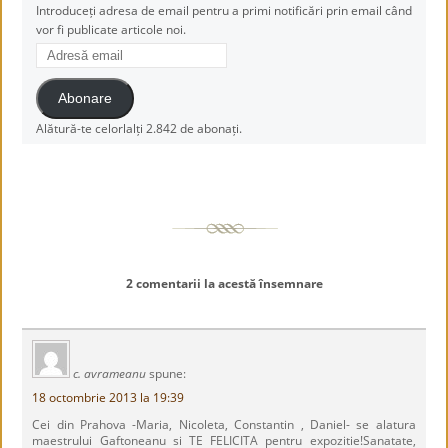
Introduceți adresa de email pentru a primi notificări prin email când
vor fi publicate articole noi.
Adresă
email
Abonare
Alătură-te celorlalți 2.842 de abonați.
2 comentarii la acestă însemnare
c. avrameanu
spune:
18 octombrie 2013 la 19:39
Cei din Prahova -Maria, Nicoleta, Constantin , Daniel- se alatura
maestrului Gaftoneanu si TE FELICITA pentru expozitie!Sanatate,