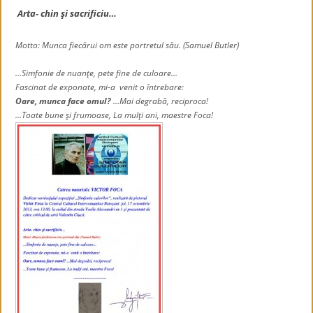
Arta- chin şi sacrificiu…
Motto: Munca fiecărui om este portretul său. (Samuel Butler)
…Simfonie de nuanţe, pete fine de culoare…
Fascinat de exponate, mi-a venit o întrebare:
Oare, munca face omul?
…Mai degrabă, reciproca!
…Toate bune şi frumoase, La mulţi ani, maestre Foca!