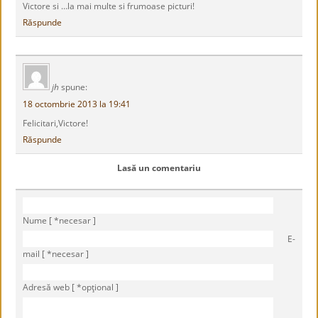
Victore si …la mai multe si frumoase picturi!
Răspunde
jh
spune:
18 octombrie 2013 la 19:41
Felicitari,Victore!
Răspunde
Lasă un comentariu
Nume [ *necesar ]
E-
mail [ *necesar ]
Adresă web [ *opţional ]