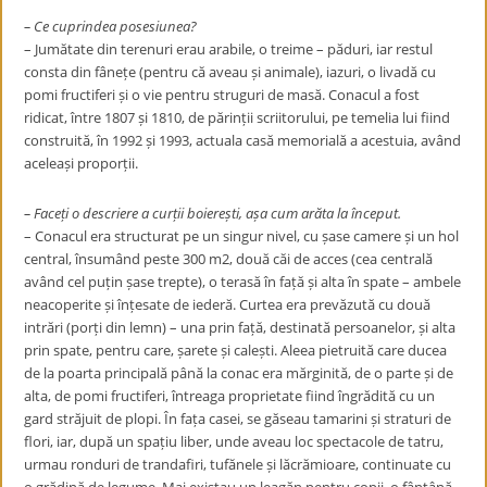
– Ce cuprindea posesiunea?
– Jumătate din terenuri erau arabile, o treime – păduri, iar restul
consta din fânețe (pentru că aveau și animale), iazuri, o livadă cu
pomi fructiferi și o vie pentru struguri de masă. Conacul a fost
ridicat, între 1807 și 1810, de părinții scriitorului, pe temelia lui fiind
construită, în 1992 și 1993, actuala casă memorială a acestuia, având
aceleași proporții.
– Faceți o descriere a curții boierești, așa cum arăta la început.
– Conacul era structurat pe un singur nivel, cu șase camere și un hol
central, însumând peste 300 m
2
, două căi de acces (cea centrală
având cel puțin șase trepte), o terasă în față și alta în spate – ambele
neacoperite și înțesate de iederă. Curtea era prevăzută cu două
intrări (porți din lemn) – una prin față, destinată persoanelor, și alta
prin spate, pentru care, șarete și calești. Aleea pietruită care ducea
de la poarta principală până la conac era mărginită, de o parte și de
alta, de pomi fructiferi, întreaga proprietate fiind îngrădită cu un
gard străjuit de plopi. În fața casei, se găseau tamarini și straturi de
flori, iar, după un spațiu liber, unde aveau loc spectacole de tatru,
urmau ronduri de trandafiri, tufănele și lăcrămioare, continuate cu