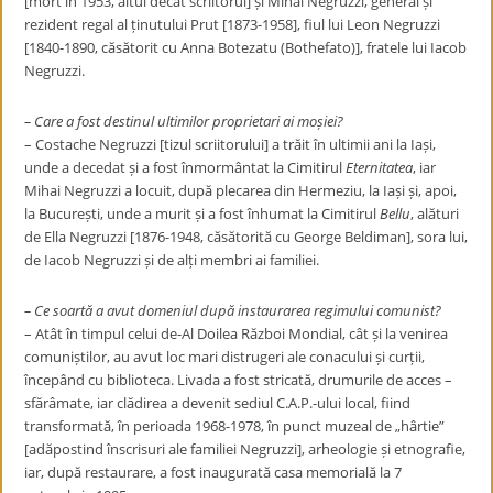
[mort în 1953, altul decât scriitorul] și Mihai Negruzzi, general și
rezident regal al ținutului Prut [1873-1958], fiul lui Leon Negruzzi
[1840-1890, căsătorit cu Anna Botezatu (Bothefato)], fratele lui Iacob
Negruzzi.
– Care a fost destinul ultimilor proprietari ai moșiei?
– Costache Negruzzi [tizul scriitorului] a trăit în ultimii ani la Iași,
unde a decedat și a fost înmormântat la Cimitirul
Eternitatea
, iar
Mihai Negruzzi a locuit, după plecarea din Hermeziu, la Iași și, apoi,
la București, unde a murit și a fost înhumat la Cimitirul
Bellu
, alături
de Ella Negruzzi [1876-1948, căsătorită cu George Beldiman], sora lui,
de Iacob Negruzzi și de alți membri ai familiei.
– Ce soartă a avut domeniul după instaurarea regimului comunist?
– Atât în timpul celui de-Al Doilea Război Mondial, cât și la venirea
comuniștilor, au avut loc mari distrugeri ale conacului și curții,
începând cu biblioteca. Livada a fost stricată, drumurile de acces –
sfărâmate, iar clădirea a devenit sediul C.A.P.-ului local, fiind
transformată, în perioada 1968-1978, în punct muzeal de „hârtie”
[adăpostind înscrisuri ale familiei Negruzzi], arheologie și etnografie,
iar, după restaurare, a fost inaugurată casa memorială la 7