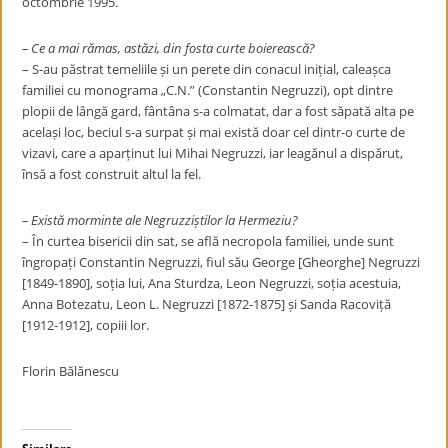
octombrie 1995.
– Ce a mai rămas, astăzi, din fosta curte boierească?
– S-au păstrat temeliile și un perete din conacul inițial, caleașca
familiei cu monograma „C.N.” (Constantin Negruzzi), opt dintre
plopii de lângă gard, fântâna s-a colmatat, dar a fost săpată alta pe
același loc, beciul s-a surpat și mai există doar cel dintr-o curte de
vizavi, care a aparținut lui Mihai Negruzzi, iar leagănul a dispărut,
însă a fost construit altul la fel.
– Există morminte ale Negruzziștilor la Hermeziu?
– În curtea bisericii din sat, se află necropola familiei, unde sunt
îngropați Constantin Negruzzi, fiul său George [Gheorghe] Negruzzi
[1849-1890], soția lui, Ana Sturdza, Leon Negruzzi, soția acestuia,
Anna Botezatu, Leon L. Negruzzi [1872-1875] și Sanda Racoviță
[1912-1912], copiii lor.
Florin Bălănescu