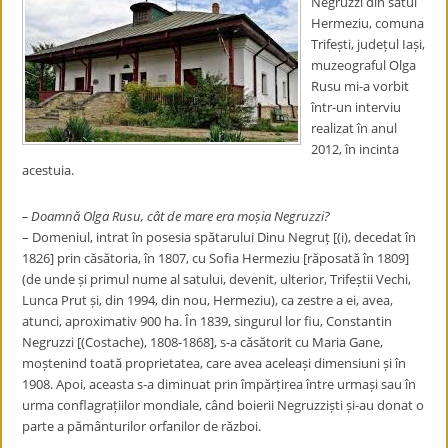
Negruzzi din satul
Hermeziu, comuna
Trifești, județul Iași,
muzeograful Olga
Rusu mi-a vorbit
într-un interviu
realizat în anul
2012, în incinta
acestuia.
– Doamnă Olga Rusu, cât de mare era moșia Negruzzi?
– Domeniul, intrat în posesia spătarului Dinu Negruț [(i), decedat în
1826] prin căsătoria, în 1807, cu Sofia Hermeziu [răposată în 1809]
(de unde și primul nume al satului, devenit, ulterior, Trifeștii Vechi,
Lunca Prut și, din 1994, din nou, Hermeziu), ca zestre a ei, avea,
atunci, aproximativ 900 ha. În 1839, singurul lor fiu, Constantin
Negruzzi [(Costache), 1808-1868], s-a căsătorit cu Maria Gane,
moștenind toată proprietatea, care avea aceleași dimensiuni și în
1908. Apoi, aceasta s-a diminuat prin împărțirea între urmași sau în
urma conflagrațiilor mondiale, când boierii Negruzziști și-au donat o
parte a pământurilor orfanilor de război.