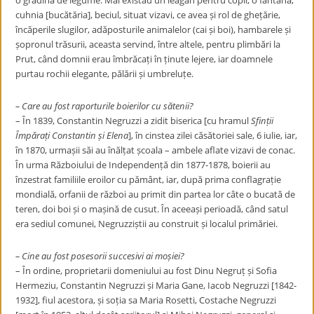
o grădină de legume. Mai existau un leagăn pentru copii, o fântână,
cuhnia [bucătăria], beciul, situat vizavi, ce avea și rol de ghețărie,
încăperile slugilor, adăposturile animalelor (cai și boi), hambarele și
șopronul trăsurii, aceasta servind, între altele, pentru plimbări la
Prut, când domnii erau îmbrăcați în ținute lejere, iar doamnele
purtau rochii elegante, pălării și umbreluțe.
– Care au fost raporturile boierilor cu sătenii?
– În 1839, Constantin Negruzzi a zidit biserica [cu hramul
Sfinții
Împărați Constantin și Elena
], în cinstea zilei căsătoriei sale, 6 iulie, iar,
în 1870, urmașii săi au înălțat școala – ambele aflate vizavi de conac.
În urma Războiului de Independență din 1877-1878, boierii au
înzestrat familiile eroilor cu pământ, iar, după prima conflagrație
mondială, orfanii de război au primit din partea lor câte o bucată de
teren, doi boi și o mașină de cusut. În aceeași perioadă, când satul
era sediul comunei, Negruzziștii au construit și localul primăriei.
– Cine au fost posesorii succesivi ai moșiei?
– În ordine, proprietarii domeniului au fost Dinu Negruț și Sofia
Hermeziu, Constantin Negruzzi și Maria Gane, Iacob Negruzzi [1842-
1932], fiul acestora, și soția sa Maria Rosetti, Costache Negruzzi