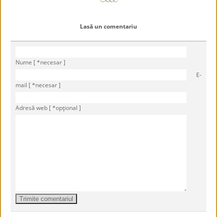
Lasă un comentariu
Nume [ *necesar ]
E-
mail [ *necesar ]
Adresă web [ *opţional ]