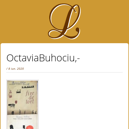
OctaviaBuhociu,-
/ 8 iun. 2020