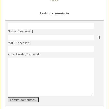
Lasă un comentariu
Nume [ *necesar ]
E-
mail [ *necesar ]
Adresă web [ *opţional ]