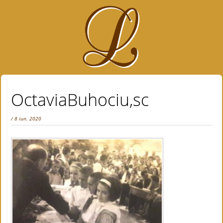
OctaviaBuhociu,sc
/ 8 iun. 2020