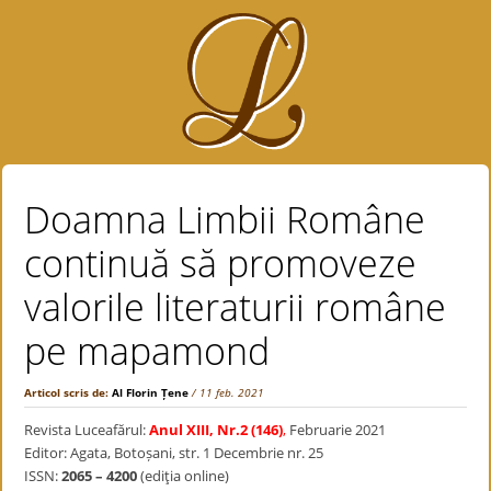
Doamna Limbii Române
continuă să promoveze
valorile literaturii române
pe mapamond
Articol scris de:
Al Florin Țene
/ 11 feb. 2021
Revista Luceafărul:
Anul XIII, Nr.2 (146)
,
Februarie 2021
Editor: Agata, Botoșani, str. 1 Decembrie nr. 25
ISSN:
2065 – 4200
(ediţia online)