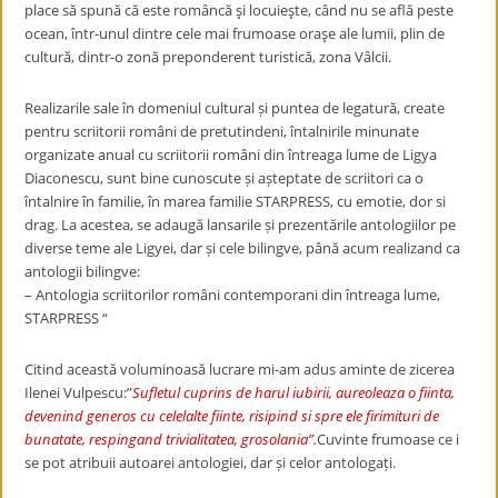
place să spună că este româncă şi locuieşte, când nu se află peste
ocean, într-unul dintre cele mai frumoase oraşe ale lumii, plin de
cultură, dintr-o zonă preponderent turistică, zona Vâlcii.
Realizarile sale în domeniul cultural și puntea de legatură, create
pentru scriitorii români de pretutindeni, întalnirile minunate
organizate anual cu scriitorii români din întreaga lume de Ligya
Diaconescu, sunt bine cunoscute și așteptate de scriitori ca o
întalnire în familie, în marea familie STARPRESS, cu emotie, dor si
drag. La
acestea, se adaugă lansarile și prezentările antologiilor pe
diverse teme ale Ligyei, dar și cele bilingve, până acum realizand ca
antologii bilingve:
– Antologia scriitorilor români contemporani din întreaga lume,
STARPRESS “
Citind această voluminoasă lucrare mi-am adus aminte de zicerea
Ilenei Vulpescu:”
Sufletul cuprins de harul iubirii, aureoleaza o fiinta,
devenind generos cu celelalte fiinte, risipind si spre ele firimituri de
bunatate, respingand trivialitatea, grosolania”.
Cuvinte frumoase ce i
se pot atribuii autoarei antologiei, dar și celor antologați.