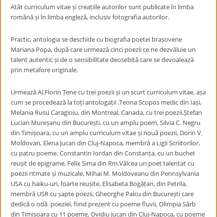
Atât curriculum vitae și creațiile autorilor sunt publicate în limba
română și în limba engleză, inclusiv fotografia autorilor.
Practic, antologia se deschide cu biografia poetei brașovene
Mariana Popa, după care urmează cinci poezii ce ne dezvăluie un
talent autentic și de o sensibilitate deosebită care se devoalează
prin metafore originale.
Urmează Al.Florin Țene cu trei poezii și un scurt curriculum vitae, așa
cum se procedează la toți antologații .Teona Scopos medic din Iași,
Melania Rusu Caragioiu, din Montreal, Canada, cu trei poezii,Ștefan
Lucian Mureșanu din București, cu un amplu poem, Silvia C. Negru
din Timișoara, cu un amplu curriculum vitae și nouă poezii, Dorin V.
Moldovan, Elena Jucan din Cluj-Napoca, membră a Ligii Scriitorilor,
cu patru poeme, Constantin Iordan din Constanța, cu un buchet
reușit de epigrame, Felix Sima din Rm.Vâlcea un poet talentat cu
poezii ritmate și muzicale, Mihai M. Moldoveanu din Pennsylvania
USA cu haiku-uri, foarte reușite, Elisabeta Bogățan, din Petrila,
membră USR cu șapte poezii, Gheorghe Palcu din București care
dedică o odă poeziei, fiind prezent cu poeme fluvii, Olimpia Sârb
din Timișoara cu 11 poeme, Ovidiu Jucan din Cluj-Napoca, cu poeme