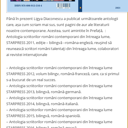
Până în prezent Ligya Diaconescu a publicat următoarele antologii
care, așa cum scriam mai sus, sunt pagini de aur ale literaturii
noastre contemporane. Acestea, sunt amintite în Prefață, :
Antologia scriitorilor români contemporani din întreaga lume,
STARPRESS 2011, ediţie – bilingvă –româna-engleză, reuşind să
reunească scriitori români talentaţi din întreaga lume, colaboratori
ai revistei internaţionale
– Antologia scriitorilor români contemporani din întreaga lume
STARPRESS 2012, volum bilingv, română-franceză, care, ca si primul
s-a bucurat de un real succes.
– Antologia scriitorilor români contemporani din întreaga lume
STARPRESS 2013, bilingvă, română-germană.
– Antologia scriitorilor români contemporani din întreaga lume
STARPRESS 2014, bilingvă, română-italiană.
– Antologia scriitorilor români contemporani din întreaga lume
STARPRESS 2015, bilingvă, română-spaniolă.
– Antologia scriitorilor români contemporani din întreaga lume
STARPRESS 2016, bilingvă, română-greacă.