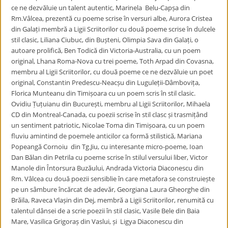
ce ne dezvăluie un talent autentic, Marinela Belu-Capșa din
Rm.Vâlcea, prezentă cu poeme scrise în versuri albe, Aurora Cristea
din Galați membră a Ligii Scriitorilor cu două poeme scrise în dulcele
stil clasic, Liliana Ciubuc, din Bușteni, Olimpia Sava din Galați, o
autoare prolifică, Ben Todică din Victoria-Australia, cu un poem
original, Lhana Roma-Nova cu trei poeme, Toth Arpad din Covasna,
membru al Ligii Scriitorilor, cu două poeme ce ne dezvăluie un poet
original, Constantin Predescu-Neacșu din Luguleții-Dâmbovița,
Florica Munteanu din Timișoara cu un poem scris în stil clasic.
Ovidiu Țuțuianu din București, membru al Ligii Scriitorilor, Mihaela
CD din Montreal-Canada, cu poezii scrise în stil clasc și trasmițând
un sentiment patriotic, Nicolae Toma din Timișoara, cu un poem
fluviu amintind de poemele anticilor ca formă stilistică, Mariana
Popeangă Cornoiu din Tg.Jiu, cu interesante micro-poeme, Ioan
Dan Bălan din Petrila cu poeme scrise în stilul versului liber, Victor
Manole din Întorsura Buzăului, Andrada Victoria Diaconescu din
Rm. Vâlcea cu două poezii sensiblie în care metafora se construiește
pe un sâmbure încărcat de adevăr, Georgiana Laura Gheorghe din
Brăila, Raveca Vlașin din Dej, membră a Ligii Scriitorilor, renumită cu
talentul dânsei de a scrie poezii în stil clasic, Vasile Bele din Baia
Mare, Vasilica Grigoraș din Vaslui, și Ligya Diaconescu din