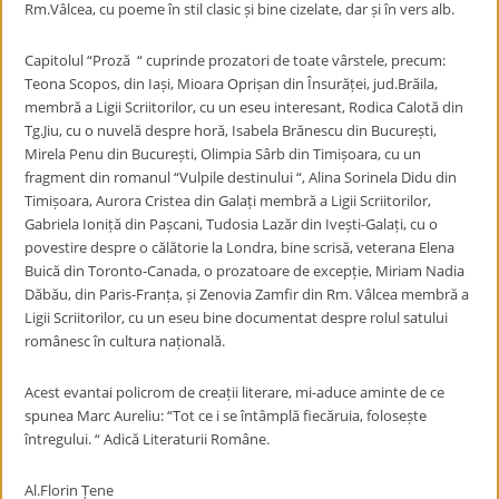
Rm.Vâlcea, cu poeme în stil clasic și bine cizelate, dar și în vers alb.
Capitolul “Proză “ cuprinde prozatori de toate vârstele, precum:
Teona Scopos, din Iași, Mioara Oprișan din Însurăței, jud.Brăila,
membră a Ligii Scriitorilor, cu un eseu interesant, Rodica Calotă din
Tg.Jiu, cu o nuvelă despre horă, Isabela Brănescu din București,
Mirela Penu din București, Olimpia Sârb din Timișoara, cu un
fragment din romanul “Vulpile destinului “, Alina Sorinela Didu din
Timișoara, Aurora Cristea din Galați membră a Ligii Scriitorilor,
Gabriela Ioniță din Pașcani, Tudosia Lazăr din Ivești-Galați, cu o
povestire despre o călătorie la Londra, bine scrisă, veterana Elena
Buică din Toronto-Canada, o prozatoare de excepție, Miriam Nadia
Dăbău, din Paris-Franța, și Zenovia Zamfir din Rm. Vâlcea membră a
Ligii Scriitorilor, cu un eseu bine documentat despre rolul satului
românesc în cultura națională.
Acest evantai policrom de creații literare, mi-aduce aminte de ce
spunea Marc Aureliu: “Tot ce i se întâmplă fiecăruia, folosește
întregului. “ Adică Literaturii Române.
Al.Florin Țene