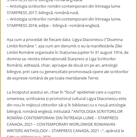
– Antologia scriitorilor români contemporani din întreaga lume
STARPRESS 2017, bilingvă, română-rusă.
– Antologia scriitorilor români contemporani din întreaga lume,
STARPRESS 2018, ediţie – bilingvă –română-engleză,
Așa cum a procedat de fiecare data Ligya Diaconescu (“Doamna
Limbii Române “, așa cum am denumit-o eu la manifestările Zilei
Limbii Române organizate în Stațiunea Jupiter în 31 august 1914, de
domnia sa, revista internațională Starpress și Liga Scriitorilor
Români), editează, chiar, aproape de două ori pe an, antologii
bilingve, prin care cu generozitate promovează opere ale scriitorilor
de expresie română de pe toate meridianele Terrei.
La începutul acestui an, chiar în “focul” epidemiei care a cuprins
omenirea, scriitoarea și promotorul cultural Ligya Diaconescu este
din nou în mijlocul cititorilor săi și în biblioteci cu o nouă antologie
bilingvă, română engleză, intitulată :“ANTOLOGIA SCRIITORILOR
ROMÂNI CONTEMPORANI DIN ÎNTREAGA LUME – STARPRESS
CANADA, 2021 – CONTEMPORARY WORLDWIDE ROMANIAN
WRITERS ANTHOLOGY – STARPRESS CANADA, 2021 –“, apărută la