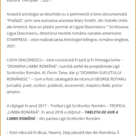
Editura “Olimpias “, 2021.
Această antologie se deschide cu o pertinentă și bine documentată
“Prefață”, prin care autoarea acesteia Mary Smiith. din Statele Unite
ale Americii, face un plastic portret al Ligyei Diaconescu: “
Scriitoarea
Ligya Diaconescu, directorul revistei româno-canado-americane
STARPRESS – este realizatoarea Antologiei bilingve, româno-engleze,
2021.
LIGYA DIACONESCU – este cunoscută în ţară şi în întreaga lume –
“DOAMNA LIMBII ROMÂNE”, numită astfel de preşedintele Ligii
Scriitorilor Români, Al. Florin Țene, dar şi “DOAMNA SUFLETULUI
ROMÂNESC ” – cum a fost catalogată de istoricul GEORGE ROTARU.
Jurnalist, poet, scriitor, publicist, economist, maestru Reiki, pictor
amator.
A câştigat în anul 2017 – Trofeul Ligii Scriitorilor Români – TROFEUL
„LIMBA ROMÂNĂ”. În anul 2018 a obţinut –
TABLETA DE AUR A
LIMBII ROMÂNE
– din partea Ligii Scriitorilor Români.
– Este născută în Bicaz, Neamţ. Deşi plecată des din România, îi